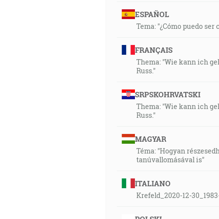
ESPAÑOL
Tema: "¿Cómo puedo ser cu
FRANÇAIS
Thema: "Wie kann ich geh
Russ."
SRPSKOHRVATSKI
Thema: "Wie kann ich geh
Russ."
MAGYAR
Téma: "Hogyan részesedhet
tanúvallomásával is"
ITALIANO
Krefeld_2020-12-30_1983