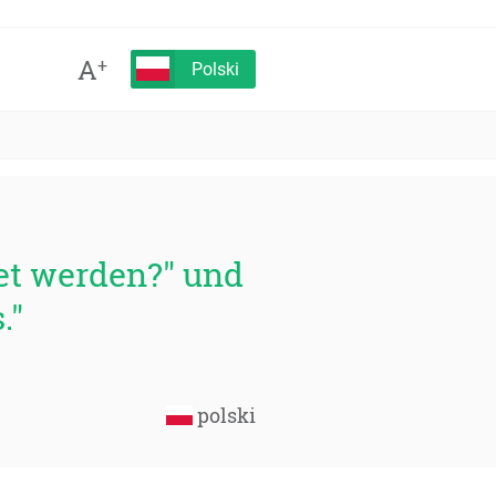
A
+
Polski
tet werden?" und
."
polski