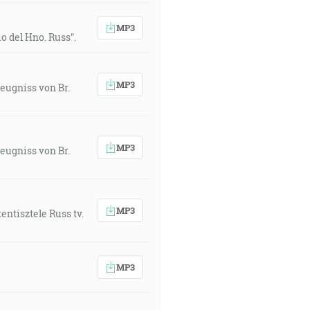
MP3
o del Hno. Russ".
MP3
eugniss von Br.
MP3
eugniss von Br.
MP3
entisztele Russ tv.
MP3