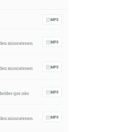
MP3
MP3
 den missratenen
MP3
 den missratenen
MP3
rebeldes que não
MP3
 den missratenen