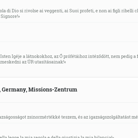
la di Dio si rivolse ai veggenti, ai Suoi profeti, e non ai figli ribelli
l Signore!»
Isten Igéje a látnokokhoz, az Ő prófétáihoz intéződött, nem pedig a f
meskedni az ÚR utasításainak!«
ld, Germany, Missions-Zentrum
gazságosságot zsinormértékké teszem, és az igazságszolgáltatást mérl
ella legge la mia regola e della giustizia la mia bilancia!»