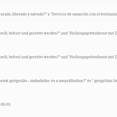
rado, liberado y salvado?" y "Servicio de sanación con el testimoni
eilt, befreit und gerettet werden?" und "Heilungsgottesdienst mit Z
eilt, befreit und gerettet werden?" und "Heilungsgottesdienst mit Z
ek gyógyulás-, szabadulás- és a megváltásban?" és " gyógyítási Ist
-09-03