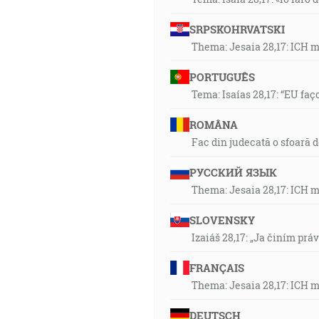
SRPSKOHRVATSKI
Thema: Jesaia 28,17: ICH 
PORTUGUÊS
Tema: Isaías 28,17: “EU faç
ROMÂNA
Fac din judecată o sfoară 
РУССКИЙ ЯЗЫК
Thema: Jesaia 28,17: ICH 
SLOVENSKY
Izaiáš 28,17: „Ja činím prá
FRANÇAIS
Thema: Jesaia 28,17: ICH 
DEUTSCH