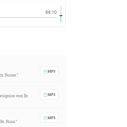
84:10
MP3
r. Russe."
MP3
eugniss von Br.
MP3
Br. Russ."