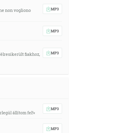
MP3
 che non vogliono
MP3
MP3
élresikerült fiakhoz,
MP3
egül állítom fel!«
MP3