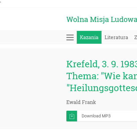
'
Wolna Misja Ludow
Kazania
Literatura
Krefeld, 3. 9. 198
Thema: "Wie kann
"Heilungsgottesd
Ewald Frank
Download MP3