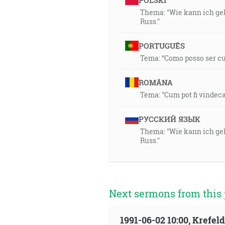
POLSKI
Thema: "Wie kann ich geh
Russ."
PORTUGUÊS
Tema: “Como posso ser cur
ROMÂNA
Tema: "Cum pot fi vindecat
РУССКИЙ ЯЗЫК
Thema: "Wie kann ich geh
Russ."
Next sermons from this 
1991-06-02 10:00, Krefe