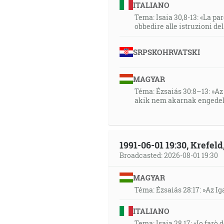
ITALIANO
Tema: Isaia 30,8-13: «La paro
obbedire alle istruzioni de
SRPSKOHRVATSKI
MAGYAR
Téma: Ézsaiás 30:8–13: »Az 
akik nem akarnak engedel
1991-06-01 19:30, Krefe
Broadcasted: 2026-08-01 19:30
MAGYAR
Téma: Ézsaiás 28:17: »Az I
ITALIANO
Tema: Isaia 28,17: «Io farò d