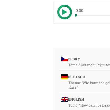
0:00
ČESKY
Téma: "Jak mohu být uzdr
DEUTSCH
Thema: "Wie kann ich geh
Russ."
ENGLISH
Topic: "How can I be heal