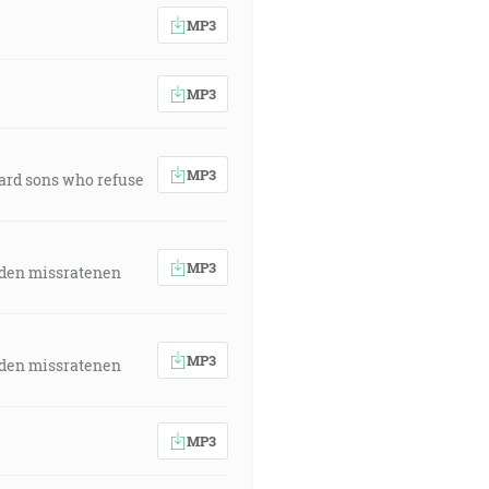
MP3
MP3
MP3
ward sons who refuse
MP3
 den missratenen
MP3
 den missratenen
MP3