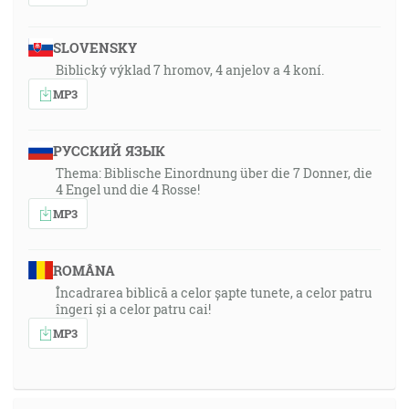
SLOVENSKY
Biblický výklad 7 hromov, 4 anjelov a 4 koní.
MP3
РУССКИЙ ЯЗЫК
Thema: Biblische Einordnung über die 7 Donner, die
4 Engel und die 4 Rosse!
MP3
ROMÂNA
Încadrarea biblică a celor șapte tunete, a celor patru
îngeri și a celor patru cai!
MP3