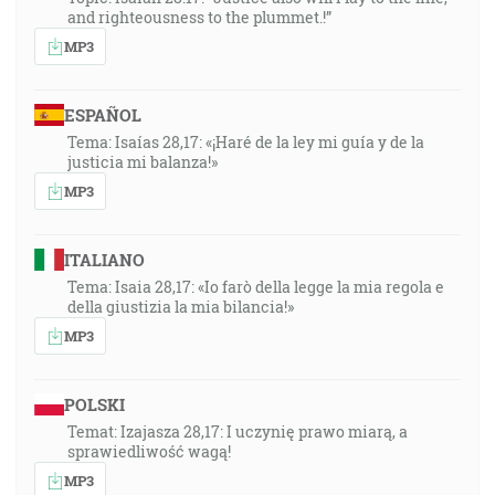
and righteousness to the plummet.!”
MP3
ESPAÑOL
Tema: Isaías 28,17: «¡Haré de la ley mi guía y de la
justicia mi balanza!»
MP3
ITALIANO
Tema: Isaia 28,17: «Io farò della legge la mia regola e
della giustizia la mia bilancia!»
MP3
POLSKI
Temat: Izajasza 28,17: I uczynię prawo miarą, a
sprawiedliwość wagą!
MP3