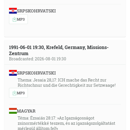
SRPSKOHRVATSKI
MP3
1991-06-01 19:30, Krefeld, Germany, Missions-
Zentrum
Broadcasted: 2026-08-01 19:30
SRPSKOHRVATSKI
Thema: Jesaia 28,17: ICH mache das Recht zur
Richtschnur und die Gerechtigkeit zur Setzwaage!
MP3
MAGYAR
Téma: Ézsaiás 28:17: »Az Igazságosságot
zsinormértékké teszem, és az igazságszolgáltatást
mérlegül állítom fel!«