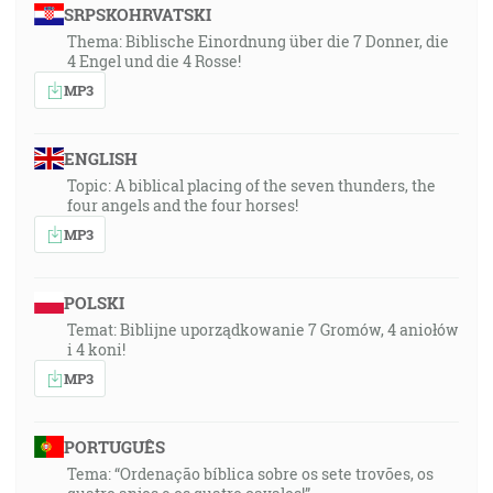
SRPSKOHRVATSKI
Thema: Biblische Einordnung über die 7 Donner, die
4 Engel und die 4 Rosse!
MP3
ENGLISH
Topic: A biblical placing of the seven thunders, the
four angels and the four horses!
MP3
POLSKI
Temat: Biblijne uporządkowanie 7 Gromów, 4 aniołów
i 4 koni!
MP3
PORTUGUÊS
Tema: “Ordenação bíblica sobre os sete trovões, os