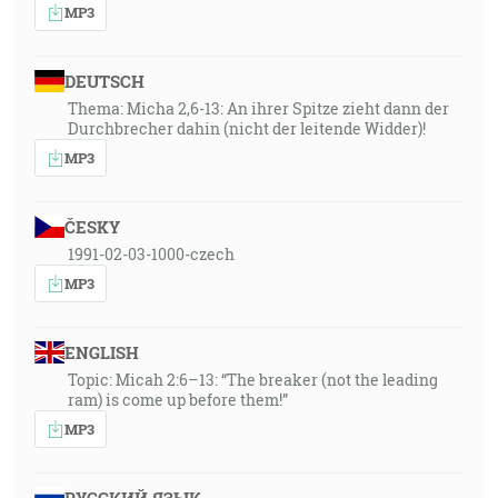
MP3
DEUTSCH
Thema: Micha 2,6-13: An ihrer Spitze zieht dann der
Durchbrecher dahin (nicht der leitende Widder)!
MP3
ČESKY
1991-02-03-1000-czech
MP3
ENGLISH
Topic: Micah 2:6–13: “The breaker (not the leading
ram) is come up before them!”
MP3