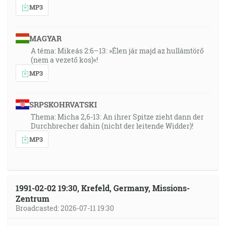
MP3
MAGYAR
A téma: Mikeás 2:6–13: »Élen jár majd az hullámtörő
(nem a vezető kos)«!
MP3
SRPSKOHRVATSKI
Thema: Micha 2,6-13: An ihrer Spitze zieht dann der
Durchbrecher dahin (nicht der leitende Widder)!
MP3
1991-02-02 19:30, Krefeld, Germany, Missions-
Zentrum
Broadcasted: 2026-07-11 19:30