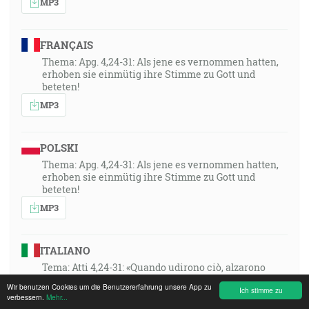
MP3
FRANÇAIS
Thema: Apg. 4,24-31: Als jene es vernommen hatten,
erhoben sie einmütig ihre Stimme zu Gott und
beteten!
MP3
POLSKI
Thema: Apg. 4,24-31: Als jene es vernommen hatten,
erhoben sie einmütig ihre Stimme zu Gott und
beteten!
MP3
ITALIANO
Tema: Atti 4,24-31: «Quando udirono ciò, alzarono
all’unisono la voce a Dio e pregarono!»
Wir benutzen Cookies um die Benutzererfahrung unsere App zu
Ich stimme zu
MP3
verbessern.
Mehr...