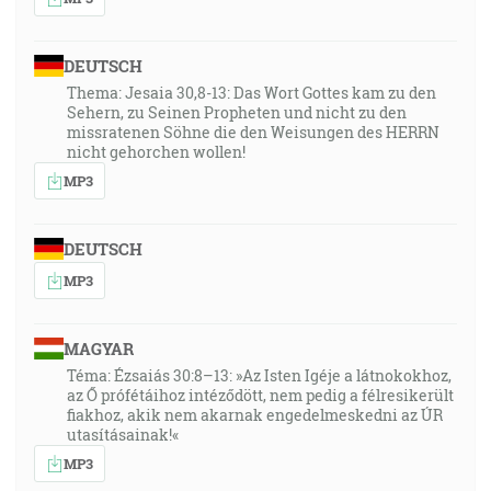
DEUTSCH
Thema: Jesaia 30,8-13: Das Wort Gottes kam zu den
Sehern, zu Seinen Propheten und nicht zu den
missratenen Söhne die den Weisungen des HERRN
nicht gehorchen wollen!
MP3
DEUTSCH
MP3
MAGYAR
Téma: Ézsaiás 30:8–13: »Az Isten Igéje a látnokokhoz,
az Ő prófétáihoz intéződött, nem pedig a félresikerült
fiakhoz, akik nem akarnak engedelmeskedni az ÚR
utasításainak!«
MP3