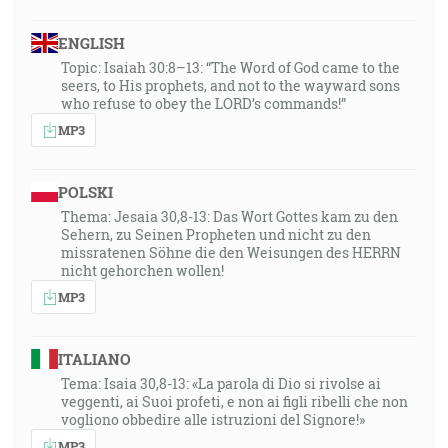
ENGLISH
Topic: Isaiah 30:8–13: “The Word of God came to the
seers, to His prophets, and not to the wayward sons
who refuse to obey the LORD’s commands!”
MP3
POLSKI
Thema: Jesaia 30,8-13: Das Wort Gottes kam zu den
Sehern, zu Seinen Propheten und nicht zu den
missratenen Söhne die den Weisungen des HERRN
nicht gehorchen wollen!
MP3
ITALIANO
Tema: Isaia 30,8-13: «La parola di Dio si rivolse ai
veggenti, ai Suoi profeti, e non ai figli ribelli che non
vogliono obbedire alle istruzioni del Signore!»
MP3