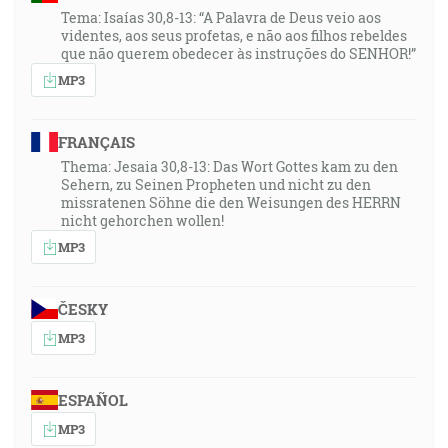
Tema: Isaías 30,8-13: “A Palavra de Deus veio aos
videntes, aos seus profetas, e não aos filhos rebeldes
que não querem obedecer às instruções do SENHOR!”
MP3
FRANÇAIS
Thema: Jesaia 30,8-13: Das Wort Gottes kam zu den
Sehern, zu Seinen Propheten und nicht zu den
missratenen Söhne die den Weisungen des HERRN
nicht gehorchen wollen!
MP3
ČESKY
MP3
ESPAÑOL
MP3