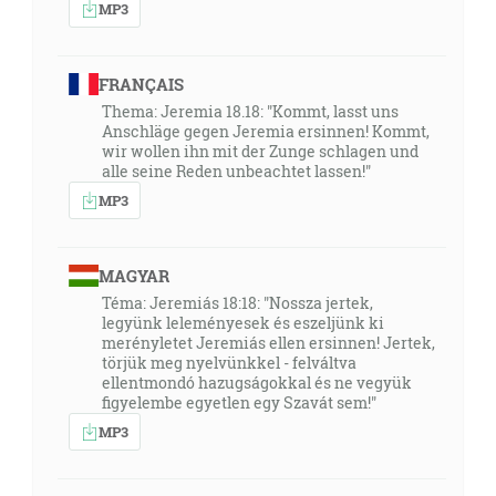
MP3
FRANÇAIS
Thema: Jeremia 18.18: "Kommt, lasst uns
Anschläge gegen Jeremia ersinnen! Kommt,
wir wollen ihn mit der Zunge schlagen und
alle seine Reden unbeachtet lassen!"
MP3
MAGYAR
Téma: Jeremiás 18:18: "Nossza jertek,
legyünk leleményesek és eszeljünk ki
merényletet Jeremiás ellen ersinnen! Jertek,
törjük meg nyelvünkkel - felváltva
ellentmondó hazugságokkal és ne vegyük
figyelembe egyetlen egy Szavát sem!"
MP3