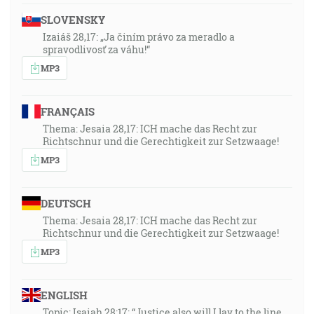
SLOVENSKY
Izaiáš 28,17: „Ja činím právo za meradlo a
spravodlivosť za váhu!“
MP3
FRANÇAIS
Thema: Jesaia 28,17: ICH mache das Recht zur
Richtschnur und die Gerechtigkeit zur Setzwaage!
MP3
DEUTSCH
Thema: Jesaia 28,17: ICH mache das Recht zur
Richtschnur und die Gerechtigkeit zur Setzwaage!
MP3
ENGLISH
Topic: Isaiah 28:17: “Justice also will I lay to the line,