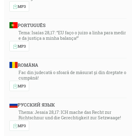
MP3
PORTUGUÊS
Tema: Isaías 28,17: “EU faço o juizo a linha para medir
e da justiça a minha balança!”
MP3
ROMÂNA
Fac din judecată o sfoară de măsurat și din dreptate o
cumpănă!
MP3
РУССКИЙ ЯЗЫК
Thema: Jesaia 28,17: ICH mache das Recht zur
Richtschnur und die Gerechtigkeit zur Setzwaage!
MP3