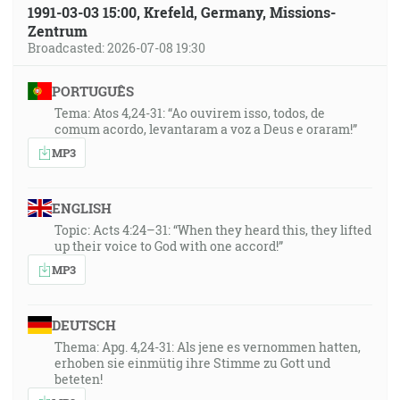
1991-03-03 15:00, Krefeld, Germany, Missions-
Zentrum
Broadcasted: 2026-07-08 19:30
PORTUGUÊS
Tema: Atos 4,24-31: “Ao ouvirem isso, todos, de
comum acordo, levantaram a voz a Deus e oraram!”
MP3
ENGLISH
Topic: Acts 4:24–31: “When they heard this, they lifted
up their voice to God with one accord!”
MP3
DEUTSCH
Thema: Apg. 4,24-31: Als jene es vernommen hatten,
erhoben sie einmütig ihre Stimme zu Gott und
beteten!