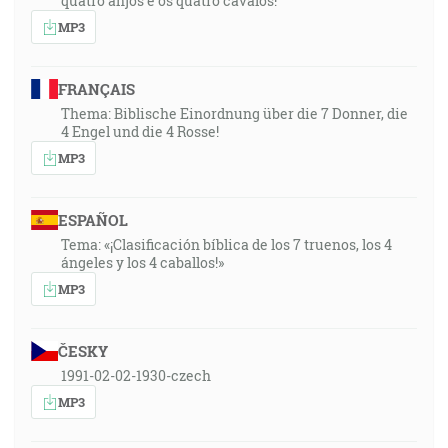
quatro anjos e os quatro cavalos!”
MP3
FRANÇAIS
Thema: Biblische Einordnung über die 7 Donner, die
4 Engel und die 4 Rosse!
MP3
ESPAÑOL
Tema: «¡Clasificación bíblica de los 7 truenos, los 4
ángeles y los 4 caballos!»
MP3
ČESKY
1991-02-02-1930-czech
MP3