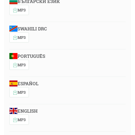
БЪЛГАРСКИ ЕЗИК
MP3
SWAHILI DRC
MP3
PORTUGUÊS
MP3
ESPAÑOL
MP3
ENGLISH
MP3