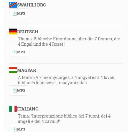
SWAHILI DRC
MP3
DEUTSCH
Thema: Biblische Einordnung über die 7 Donner, die
4 Engel und die 4 Rosse!
MP3
MAGYAR
A téma: »A 7 mennydörgés, a 4 angyal és a 4 lovak
bibliai értelmezése - magyarázata!«
MP3
ITALIANO
Tema: “Interpretazione biblica dei 7 tuoni, dei 4
angeli e dei 4 cavalli!”
MP3