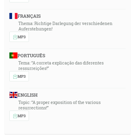
FRANÇAIS
Thema: Richtige Darlegung der verschiedenen
Auferstehungen!
MP3
PORTUGUÊS
Tema: “A correta explicação das diferentes
ressurreições!”
MP3
ENGLISH
Topic: “A proper exposition of the various
resurrections!”
MP3