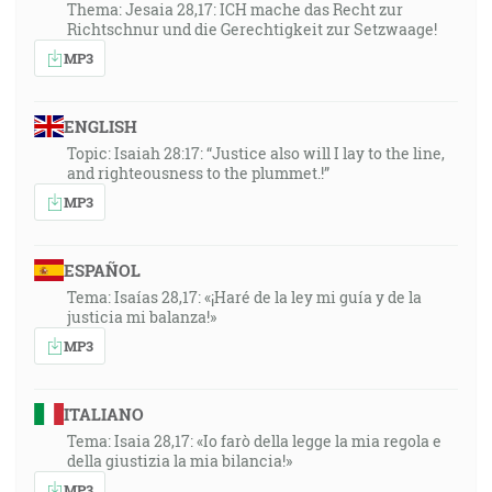
Thema: Jesaia 28,17: ICH mache das Recht zur
Richtschnur und die Gerechtigkeit zur Setzwaage!
MP3
ENGLISH
Topic: Isaiah 28:17: “Justice also will I lay to the line,
and righteousness to the plummet.!”
MP3
ESPAÑOL
Tema: Isaías 28,17: «¡Haré de la ley mi guía y de la
justicia mi balanza!»
MP3
ITALIANO
Tema: Isaia 28,17: «Io farò della legge la mia regola e
della giustizia la mia bilancia!»
MP3