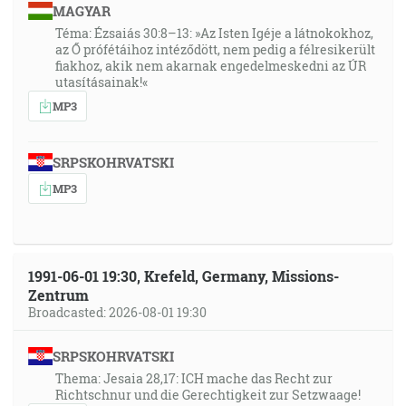
MAGYAR
Téma: Ézsaiás 30:8–13: »Az Isten Igéje a látnokokhoz,
az Ő prófétáihoz intéződött, nem pedig a félresikerült
fiakhoz, akik nem akarnak engedelmeskedni az ÚR
utasításainak!«
MP3
SRPSKOHRVATSKI
MP3
1991-06-01 19:30, Krefeld, Germany, Missions-
Zentrum
Broadcasted: 2026-08-01 19:30
SRPSKOHRVATSKI
Thema: Jesaia 28,17: ICH mache das Recht zur
Richtschnur und die Gerechtigkeit zur Setzwaage!