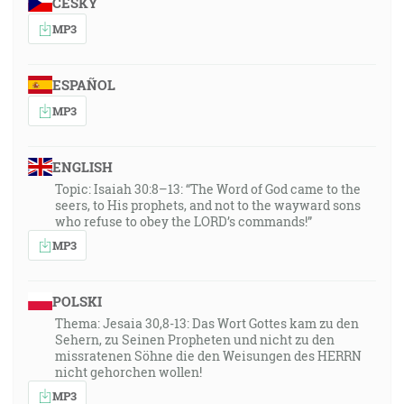
ČESKY
MP3
ESPAÑOL
MP3
ENGLISH
Topic: Isaiah 30:8–13: “The Word of God came to the
seers, to His prophets, and not to the wayward sons
who refuse to obey the LORD’s commands!”
MP3
POLSKI
Thema: Jesaia 30,8-13: Das Wort Gottes kam zu den
Sehern, zu Seinen Propheten und nicht zu den
missratenen Söhne die den Weisungen des HERRN
nicht gehorchen wollen!
MP3