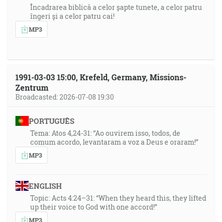
Încadrarea biblică a celor șapte tunete, a celor patru
îngeri și a celor patru cai!
MP3
1991-03-03 15:00, Krefeld, Germany, Missions-
Zentrum
Broadcasted: 2026-07-08 19:30
PORTUGUÊS
Tema: Atos 4,24-31: “Ao ouvirem isso, todos, de
comum acordo, levantaram a voz a Deus e oraram!”
MP3
ENGLISH
Topic: Acts 4:24–31: “When they heard this, they lifted
up their voice to God with one accord!”
MP3