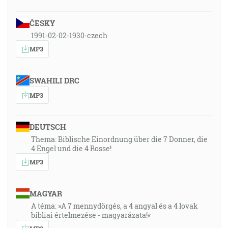
ČESKY
1991-02-02-1930-czech
MP3
SWAHILI DRC
MP3
DEUTSCH
Thema: Biblische Einordnung über die 7 Donner, die
4 Engel und die 4 Rosse!
MP3
MAGYAR
A téma: »A 7 mennydörgés, a 4 angyal és a 4 lovak
bibliai értelmezése - magyarázata!«