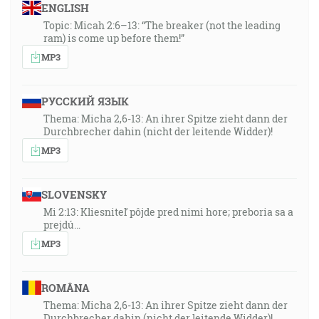
ENGLISH
Topic: Micah 2:6–13: “The breaker (not the leading
ram) is come up before them!”
MP3
РУССКИЙ ЯЗЫК
Thema: Micha 2,6-13: An ihrer Spitze zieht dann der
Durchbrecher dahin (nicht der leitende Widder)!
MP3
SLOVENSKY
Mi 2:13: Kliesniteľ pôjde pred nimi hore; preboria sa a
prejdú…
MP3
ROMÂNA
Thema: Micha 2,6-13: An ihrer Spitze zieht dann der
Durchbrecher dahin (nicht der leitende Widder)!