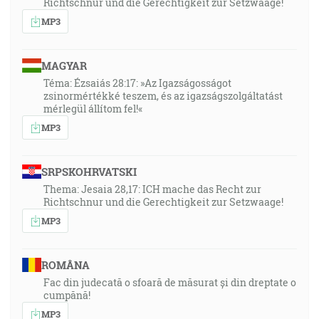
Richtschnur und die Gerechtigkeit zur Setzwaage!
MP3
MAGYAR
Téma: Ézsaiás 28:17: »Az Igazságosságot
zsinormértékké teszem, és az igazságszolgáltatást
mérlegül állítom fel!«
MP3
SRPSKOHRVATSKI
Thema: Jesaia 28,17: ICH mache das Recht zur
Richtschnur und die Gerechtigkeit zur Setzwaage!
MP3
ROMÂNA
Fac din judecată o sfoară de măsurat și din dreptate o
cumpănă!
MP3