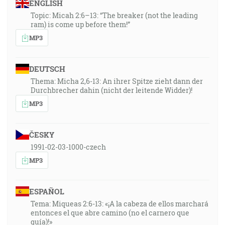
ENGLISH
Topic: Micah 2:6–13: “The breaker (not the leading
ram) is come up before them!”
MP3
DEUTSCH
Thema: Micha 2,6-13: An ihrer Spitze zieht dann der
Durchbrecher dahin (nicht der leitende Widder)!
MP3
ČESKY
1991-02-03-1000-czech
MP3
ESPAÑOL
Tema: Miqueas 2:6-13: «¡A la cabeza de ellos marchará
entonces el que abre camino (no el carnero que
guía)!»