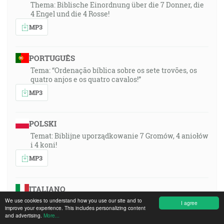
Thema: Biblische Einordnung über die 7 Donner, die
4 Engel und die 4 Rosse!
MP3
PORTUGUÊS
Tema: “Ordenação bíblica sobre os sete trovões, os
quatro anjos e os quatro cavalos!”
MP3
POLSKI
Temat: Biblijne uporządkowanie 7 Gromów, 4 aniołów
i 4 koni!
MP3
ITALIANO
We use cookies to understand how you use our site and to
Tema: “Interpretazione biblica dei 7 tuoni, dei 4
I agree
improve your experience. This includes personalizing content
angeli e dei 4 cavalli!”
and advertising.
More...
MP3