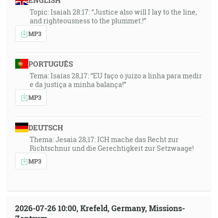
ENGLISH
Topic: Isaiah 28:17: “Justice also will I lay to the line,
and righteousness to the plummet.!”
MP3
PORTUGUÊS
Tema: Isaías 28,17: “EU faço o juizo a linha para medir
e da justiça a minha balança!”
MP3
DEUTSCH
Thema: Jesaia 28,17: ICH mache das Recht zur
Richtschnur und die Gerechtigkeit zur Setzwaage!
MP3
2026-07-26 10:00, Krefeld, Germany, Missions-