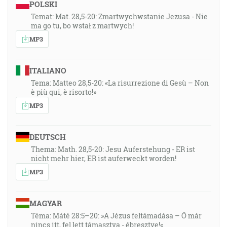
POLSKI
Temat: Mat. 28,5-20: Zmartwychwstanie Jezusa - Nie
ma go tu, bo wstał z martwych!
MP3
ITALIANO
Tema: Matteo 28,5-20: «La risurrezione di Gesù – Non
è più qui, è risorto!»
MP3
DEUTSCH
Thema: Math. 28,5-20: Jesu Auferstehung - ER ist
nicht mehr hier, ER ist auferweckt worden!
MP3
MAGYAR
Téma: Máté 28:5–20: »A Jézus feltámadása – Ő már
nincs itt, fel lett támasztva - ébresztve!«