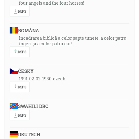
four angels and the four horses!
MP3
ROMÂNA
Încadrarea biblică a celor șapte tunete, a celor patru
îngeri și a celor patru cai!
MP3
ČESKY
1991-02-02-1930-czech
MP3
SWAHILI DRC
MP3
DEUTSCH