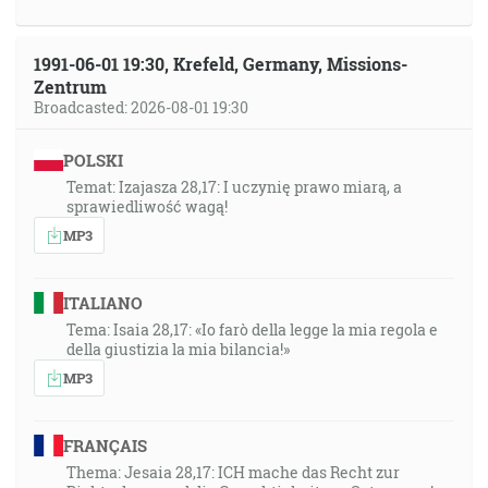
1991-06-01 19:30, Krefeld, Germany, Missions-
Zentrum
Broadcasted: 2026-08-01 19:30
POLSKI
Temat: Izajasza 28,17: I uczynię prawo miarą, a
sprawiedliwość wagą!
MP3
ITALIANO
Tema: Isaia 28,17: «Io farò della legge la mia regola e
della giustizia la mia bilancia!»
MP3
FRANÇAIS
Thema: Jesaia 28,17: ICH mache das Recht zur