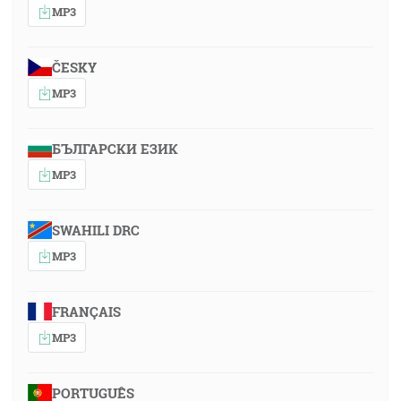
MP3
ČESKY
MP3
БЪЛГАРСКИ ЕЗИК
MP3
SWAHILI DRC
MP3
FRANÇAIS
MP3
PORTUGUÊS