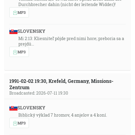
Durchbrecher dahin (nicht der leitende Widder)!
MP3
SLOVENSKY
Mi 2:13: Kliesniteľ pôjde pred nimi hore; preboria sa a
prejdú…
MP3
1991-02-02 19:30, Krefeld, Germany, Missions-
Zentrum
Broadcasted: 2026-07-11 19:30
SLOVENSKY
Biblický výklad 7 hromov, 4 anjelov a 4 koní.
MP3