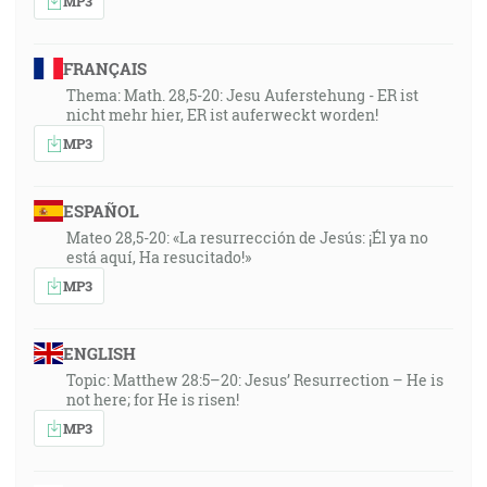
MP3
FRANÇAIS
Thema: Math. 28,5-20: Jesu Auferstehung - ER ist
nicht mehr hier, ER ist auferweckt worden!
MP3
ESPAÑOL
Mateo 28,5-20: «La resurrección de Jesús: ¡Él ya no
está aquí, Ha resucitado!»
MP3
ENGLISH
Topic: Matthew 28:5–20: Jesus’ Resurrection – He is
not here; for He is risen!
MP3