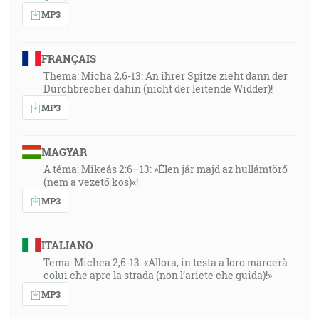
MP3
FRANÇAIS
Thema: Micha 2,6-13: An ihrer Spitze zieht dann der
Durchbrecher dahin (nicht der leitende Widder)!
MP3
MAGYAR
A téma: Mikeás 2:6–13: »Élen jár majd az hullámtörő
(nem a vezető kos)«!
MP3
ITALIANO
Tema: Michea 2,6-13: «Allora, in testa a loro marcerà
colui che apre la strada (non l’ariete che guida)!»
MP3