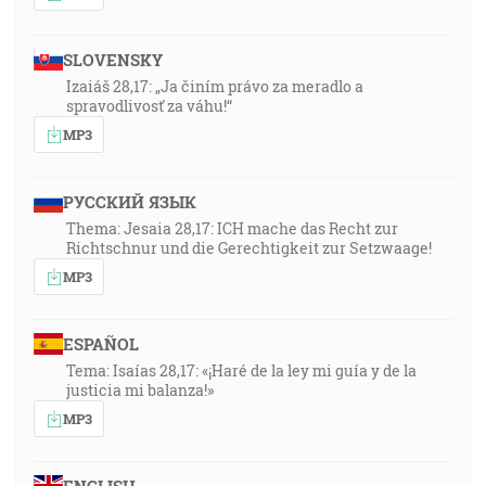
SLOVENSKY
Izaiáš 28,17: „Ja činím právo za meradlo a
spravodlivosť za váhu!“
MP3
РУССКИЙ ЯЗЫК
Thema: Jesaia 28,17: ICH mache das Recht zur
Richtschnur und die Gerechtigkeit zur Setzwaage!
MP3
ESPAÑOL
Tema: Isaías 28,17: «¡Haré de la ley mi guía y de la
justicia mi balanza!»
MP3