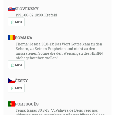
SLOVENSKY
1991-06-02 10:00, Krefeld
MP3
ROMÂNA
Thema: Jesaia 30,8-13: Das Wort Gottes kam zu den
Sehern, zu Seinen Propheten und nicht zu den
missratenen Söhne die den Weisungen des HERRN
nicht gehorchen wollen!
MP3
ČESKY
MP3
PORTUGUÊS
Tema: Isaías 30,8-13: “A Palavra de Deus veio aos
videntes, aos seus profetas, e não aos filhos rebeldes