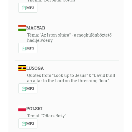
MP3
MAGYAR
Téma: "Az Isten oltára" - a megkülönböztető
hadijelvóeny
MP3
LUSOGA
Quotes from "Look up to Jesus" & "David built
an altar to the Lord on the threshing floor".
MP3
POLSKI
Temat: "Ołtarz Boży"
MP3