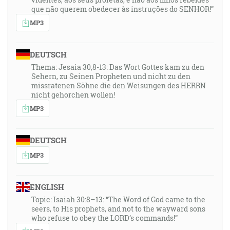
que não querem obedecer às instruções do SENHOR!”
MP3
DEUTSCH
Thema: Jesaia 30,8-13: Das Wort Gottes kam zu den
Sehern, zu Seinen Propheten und nicht zu den
missratenen Söhne die den Weisungen des HERRN
nicht gehorchen wollen!
MP3
DEUTSCH
MP3
ENGLISH
Topic: Isaiah 30:8–13: “The Word of God came to the
seers, to His prophets, and not to the wayward sons
who refuse to obey the LORD’s commands!”