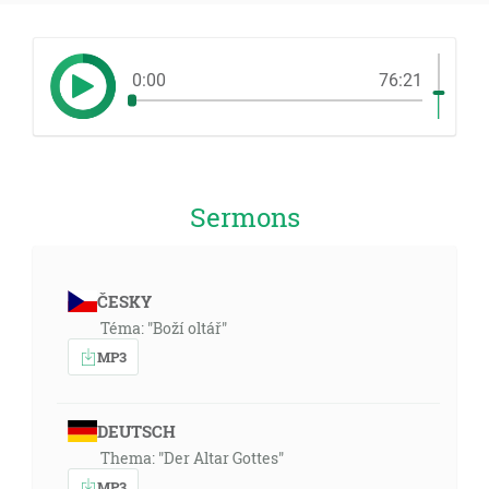
0:00
76:21
Sermons
ČESKY
Téma: "Boží oltář"
MP3
DEUTSCH
Thema: "Der Altar Gottes"
MP3