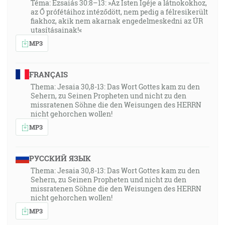
Téma: Ézsaiás 30:8–13: »Az Isten Igéje a látnokokhoz,
az Ő prófétáihoz intéződött, nem pedig a félresikerült
fiakhoz, akik nem akarnak engedelmeskedni az ÚR
utasításainak!«
MP3
FRANÇAIS
Thema: Jesaia 30,8-13: Das Wort Gottes kam zu den
Sehern, zu Seinen Propheten und nicht zu den
missratenen Söhne die den Weisungen des HERRN
nicht gehorchen wollen!
MP3
РУССКИЙ ЯЗЫК
Thema: Jesaia 30,8-13: Das Wort Gottes kam zu den
Sehern, zu Seinen Propheten und nicht zu den
missratenen Söhne die den Weisungen des HERRN
nicht gehorchen wollen!
MP3