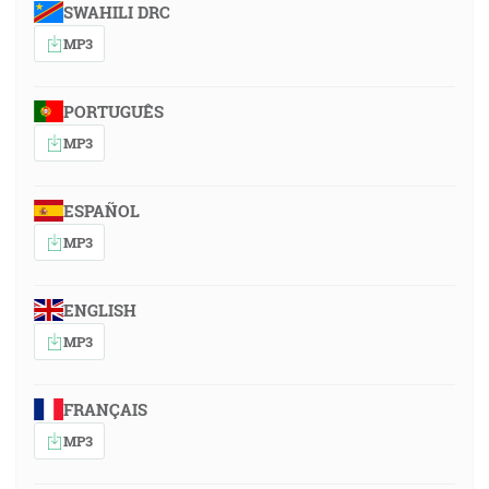
SWAHILI DRC
MP3
PORTUGUÊS
MP3
ESPAÑOL
MP3
ENGLISH
MP3
FRANÇAIS
MP3