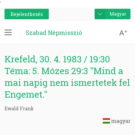
'
Bejelentkezés
Magyar
A
+
Szabad Népmisszió
Krefeld, 30. 4. 1983 / 19:30
Téma: 5. Mózes 29:3 "Mind a
mai napig nem ismertetek fel
Engemet."
Ewald Frank
magyar