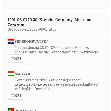
1991-06-01 19:30, Krefeld, Germany, Missions-
Zentrum
Broadcasted: 2026-08-01 19:30
SRPSKOHRVATSKI
Thema: Jesaia 28,17: ICH mache das Recht zur
Richtschnur und die Gerechtigkeit zur Setzwaage!
MP3
MAGYAR
Téma: Ézsaiás 28:17: »Az Igazságosságot
zsinormértékké teszem, és az igazságszolgáltatást
mérlegül állítom fel!«
MP3
PORTUGUÊS