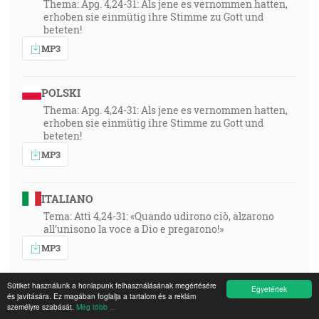
Thema: Apg. 4,24-31: Als jene es vernommen hatten,
erhoben sie einmütig ihre Stimme zu Gott und
beteten!
MP3
POLSKI
Thema: Apg. 4,24-31: Als jene es vernommen hatten,
erhoben sie einmütig ihre Stimme zu Gott und
beteten!
MP3
ITALIANO
Tema: Atti 4,24-31: «Quando udirono ciò, alzarono
all’unisono la voce a Dio e pregarono!»
MP3
Sütiket használunk a honlapunk felhasználásának megértésére
Egyetértek
ROMÂNA
és javítására. Ez magában foglalja a tartalom és a reklám
személyre szabását.
Még több ...
Tema din Faptele Apostolilor 4:24 - 31 Cand au auzit ei