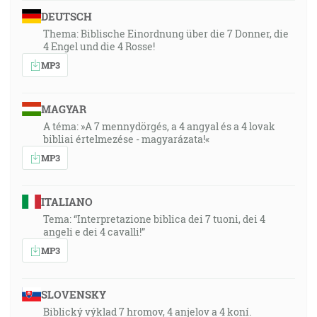
DEUTSCH
Thema: Biblische Einordnung über die 7 Donner, die
4 Engel und die 4 Rosse!
MP3
MAGYAR
A téma: »A 7 mennydörgés, a 4 angyal és a 4 lovak
bibliai értelmezése - magyarázata!«
MP3
ITALIANO
Tema: “Interpretazione biblica dei 7 tuoni, dei 4
angeli e dei 4 cavalli!”
MP3
SLOVENSKY
Biblický výklad 7 hromov, 4 anjelov a 4 koní.