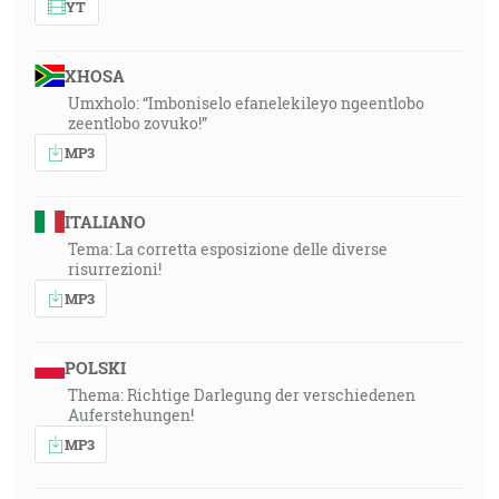
YT
XHOSA
Umxholo: “Imboniselo efanelekileyo ngeentlobo
zeentlobo zovuko!”
MP3
ITALIANO
Tema: La corretta esposizione delle diverse
risurrezioni!
MP3
POLSKI
Thema: Richtige Darlegung der verschiedenen
Auferstehungen!
MP3