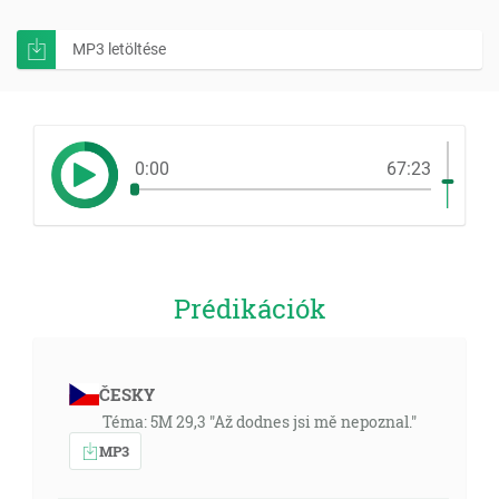
MP3 letöltése
0:00
67:23
Prédikációk
ČESKY
Téma: 5M 29,3 "Až dodnes jsi mě nepoznal."
MP3