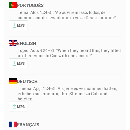
PORTUGUÊS
Tema: Atos 4,24-31: “Ao ouvirem isso, todos, de
comum acordo, levantaram a voz a Deus e oraram!”
MP3
ENGLISH
Topic: Acts 4:24–31: “When they heard this, they lifted
up their voice to God with one accord!”
MP3
DEUTSCH
Thema: Apg. 4,24-31: Als jene es vernommen hatten,
erhoben sie einmütig ihre Stimme zu Gott und
beteten!
MP3
FRANÇAIS