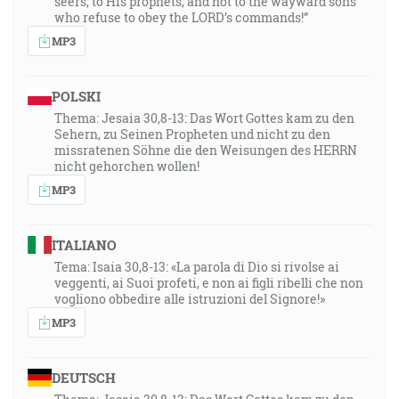
seers, to His prophets, and not to the wayward sons
who refuse to obey the LORD’s commands!”
MP3
POLSKI
Thema: Jesaia 30,8-13: Das Wort Gottes kam zu den
Sehern, zu Seinen Propheten und nicht zu den
missratenen Söhne die den Weisungen des HERRN
nicht gehorchen wollen!
MP3
ITALIANO
Tema: Isaia 30,8-13: «La parola di Dio si rivolse ai
veggenti, ai Suoi profeti, e non ai figli ribelli che non
vogliono obbedire alle istruzioni del Signore!»
MP3
DEUTSCH