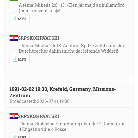
A téma: Mikeás 2:6–13: »Élen jár majd az hullámtörő
(nem a vezető kos)«!
MP3
SRPSKOHRVATSKI
Thema: Micha 2,6-13: An ihrer Spitze zieht dann der
Durchbrecher dahin (nicht der leitende Widder)!
MP3
1991-02-02 19:30, Krefeld, Germany, Missions-
Zentrum
Broadcasted: 2026-07-11 19:30
SRPSKOHRVATSKI
Thema: Biblische Einordnung über die 7 Donner, die
4 Engel und die 4 Rosse!
MP3