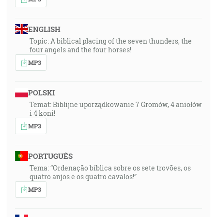
ENGLISH
Topic: A biblical placing of the seven thunders, the
four angels and the four horses!
MP3
POLSKI
Temat: Biblijne uporządkowanie 7 Gromów, 4 aniołów
i 4 koni!
MP3
PORTUGUÊS
Tema: “Ordenação bíblica sobre os sete trovões, os
quatro anjos e os quatro cavalos!”
MP3