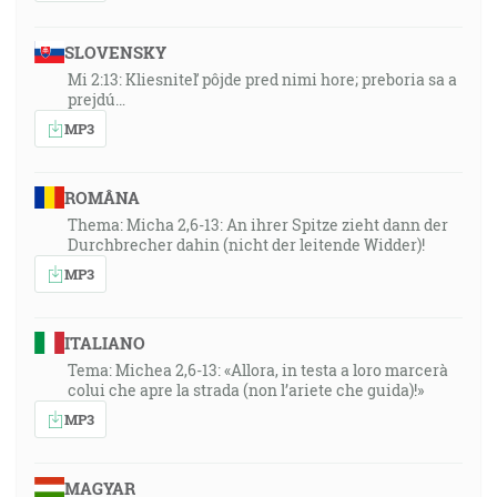
SLOVENSKY
Mi 2:13: Kliesniteľ pôjde pred nimi hore; preboria sa a
prejdú…
MP3
ROMÂNA
Thema: Micha 2,6-13: An ihrer Spitze zieht dann der
Durchbrecher dahin (nicht der leitende Widder)!
MP3
ITALIANO
Tema: Michea 2,6-13: «Allora, in testa a loro marcerà
colui che apre la strada (non l’ariete che guida)!»
MP3
MAGYAR