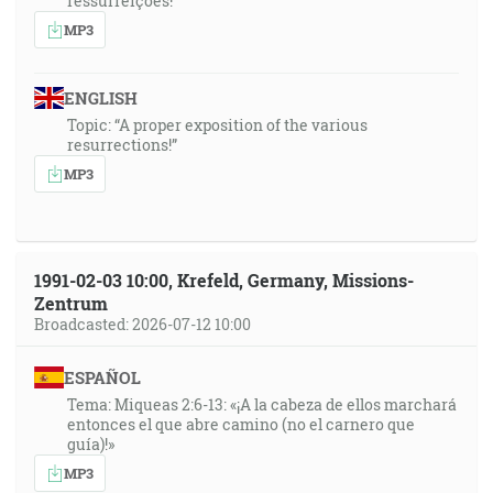
ressurreições!”
MP3
ENGLISH
Topic: “A proper exposition of the various
resurrections!”
MP3
1991-02-03 10:00, Krefeld, Germany, Missions-
Zentrum
Broadcasted: 2026-07-12 10:00
ESPAÑOL
Tema: Miqueas 2:6-13: «¡A la cabeza de ellos marchará
entonces el que abre camino (no el carnero que
guía)!»
MP3