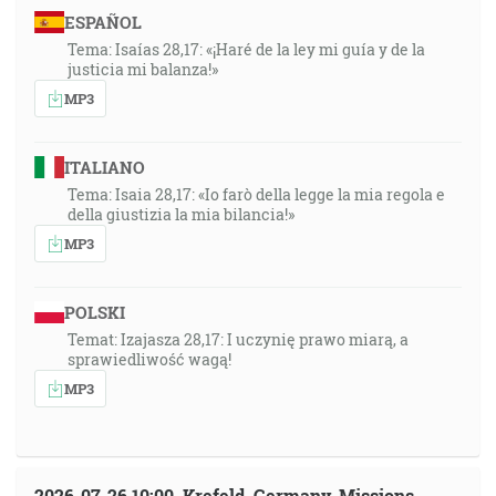
ESPAÑOL
Tema: Isaías 28,17: «¡Haré de la ley mi guía y de la
justicia mi balanza!»
MP3
ITALIANO
Tema: Isaia 28,17: «Io farò della legge la mia regola e
della giustizia la mia bilancia!»
MP3
POLSKI
Temat: Izajasza 28,17: I uczynię prawo miarą, a
sprawiedliwość wagą!
MP3
2026-07-26 10:00, Krefeld, Germany, Missions-