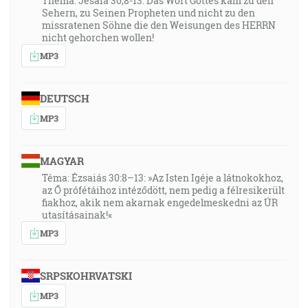
Thema: Jesaia 30,8-13: Das Wort Gottes kam zu den
Sehern, zu Seinen Propheten und nicht zu den
missratenen Söhne die den Weisungen des HERRN
nicht gehorchen wollen!
MP3
DEUTSCH
MP3
MAGYAR
Téma: Ézsaiás 30:8–13: »Az Isten Igéje a látnokokhoz,
az Ő prófétáihoz intéződött, nem pedig a félresikerült
fiakhoz, akik nem akarnak engedelmeskedni az ÚR
utasításainak!«
MP3
SRPSKOHRVATSKI
MP3