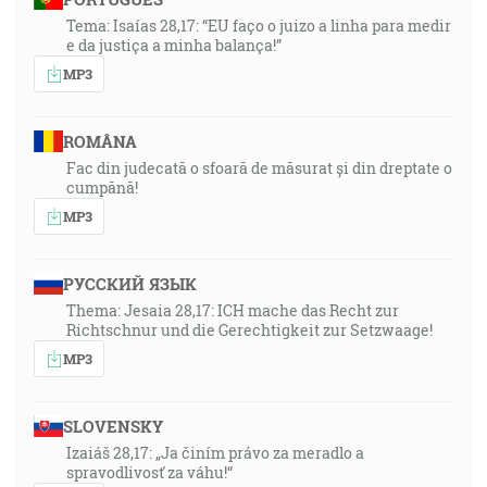
Tema: Isaías 28,17: “EU faço o juizo a linha para medir
e da justiça a minha balança!”
MP3
ROMÂNA
Fac din judecată o sfoară de măsurat și din dreptate o
cumpănă!
MP3
РУССКИЙ ЯЗЫК
Thema: Jesaia 28,17: ICH mache das Recht zur
Richtschnur und die Gerechtigkeit zur Setzwaage!
MP3
SLOVENSKY
Izaiáš 28,17: „Ja činím právo za meradlo a
spravodlivosť za váhu!“