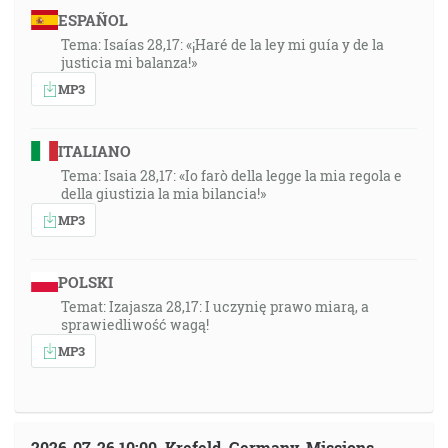
ESPAÑOL
Tema: Isaías 28,17: «¡Haré de la ley mi guía y de la
justicia mi balanza!»
MP3
ITALIANO
Tema: Isaia 28,17: «Io farò della legge la mia regola e
della giustizia la mia bilancia!»
MP3
POLSKI
Temat: Izajasza 28,17: I uczynię prawo miarą, a
sprawiedliwość wagą!
MP3
2026-07-26 10:00, Krefeld, Germany, Missions-