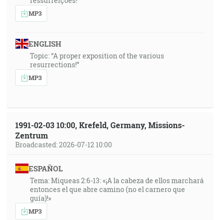
ressurreições!”
MP3
ENGLISH
Topic: “A proper exposition of the various
resurrections!”
MP3
1991-02-03 10:00, Krefeld, Germany, Missions-
Zentrum
Broadcasted: 2026-07-12 10:00
ESPAÑOL
Tema: Miqueas 2:6-13: «¡A la cabeza de ellos marchará
entonces el que abre camino (no el carnero que
guía)!»
MP3