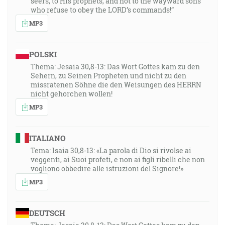
seers, to His prophets, and not to the wayward sons
who refuse to obey the LORD’s commands!”
MP3
POLSKI
Thema: Jesaia 30,8-13: Das Wort Gottes kam zu den
Sehern, zu Seinen Propheten und nicht zu den
missratenen Söhne die den Weisungen des HERRN
nicht gehorchen wollen!
MP3
ITALIANO
Tema: Isaia 30,8-13: «La parola di Dio si rivolse ai
veggenti, ai Suoi profeti, e non ai figli ribelli che non
vogliono obbedire alle istruzioni del Signore!»
MP3
DEUTSCH