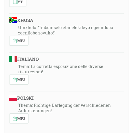
YT
XHOSA
Umxholo: “Imboniselo efanelekileyo ngeentlobo
zeentlobo zovuko!”
MP3
ITALIANO
Tema: La corretta esposizione delle diverse
risurrezioni!
MP3
POLSKI
Thema: Richtige Darlegung der verschiedenen
Auferstehungen!
MP3