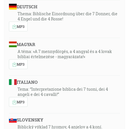
DEUTSCH
Thema: Biblische Einordnung über die 7 Donner, die
4 Engel und die 4 Rosse!
MP3
MAGYAR
A téma: »A 7 mennydörgés, a 4 angyal és a 4 lovak
bibliai értelmezése - magyarázata!«
MP3
ITALIANO
Tema: “Interpretazione biblica dei 7 tuoni, dei 4
angeli e dei 4 cavalli!”
MP3
SLOVENSKY
Biblický výklad 7 hromov, 4 anjelov a 4 koní.