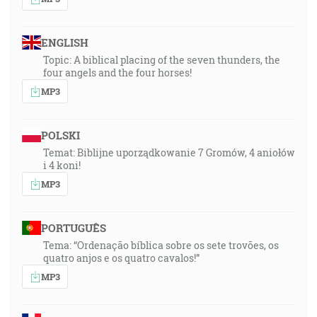
ENGLISH
Topic: A biblical placing of the seven thunders, the
four angels and the four horses!
MP3
POLSKI
Temat: Biblijne uporządkowanie 7 Gromów, 4 aniołów
i 4 koni!
MP3
PORTUGUÊS
Tema: “Ordenação bíblica sobre os sete trovões, os
quatro anjos e os quatro cavalos!”
MP3