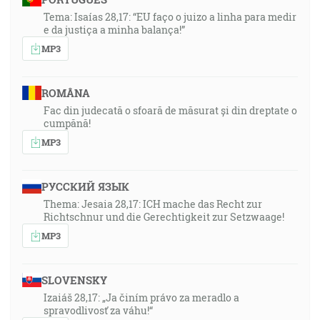
Tema: Isaías 28,17: “EU faço o juizo a linha para medir
e da justiça a minha balança!”
MP3
ROMÂNA
Fac din judecată o sfoară de măsurat și din dreptate o
cumpănă!
MP3
РУССКИЙ ЯЗЫК
Thema: Jesaia 28,17: ICH mache das Recht zur
Richtschnur und die Gerechtigkeit zur Setzwaage!
MP3
SLOVENSKY
Izaiáš 28,17: „Ja činím právo za meradlo a
spravodlivosť za váhu!“