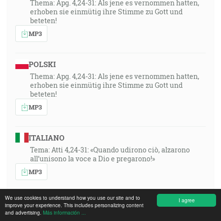
Thema: Apg. 4,24-31: Als jene es vernommen hatten,
erhoben sie einmütig ihre Stimme zu Gott und
beteten!
MP3
POLSKI
Thema: Apg. 4,24-31: Als jene es vernommen hatten,
erhoben sie einmütig ihre Stimme zu Gott und
beteten!
MP3
ITALIANO
Tema: Atti 4,24-31: «Quando udirono ciò, alzarono
all’unisono la voce a Dio e pregarono!»
MP3
We use cookies to understand how you use our site and to
I agree
ROMÂNA
improve your experience. This includes personalizing content
and advertising.
Más información ...
Tema din Faptele Apostolilor 4:24 - 31 Cand au auzit ei