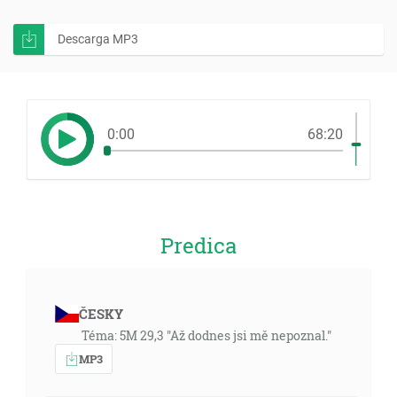
Descarga MP3
0:00
68:20
Predica
ČESKY
Téma: 5M 29,3 "Až dodnes jsi mě nepoznal."
MP3