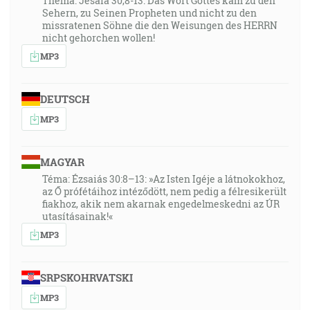
Thema: Jesaia 30,8-13: Das Wort Gottes kam zu den
Sehern, zu Seinen Propheten und nicht zu den
missratenen Söhne die den Weisungen des HERRN
nicht gehorchen wollen!
MP3
DEUTSCH
MP3
MAGYAR
Téma: Ézsaiás 30:8–13: »Az Isten Igéje a látnokokhoz,
az Ő prófétáihoz intéződött, nem pedig a félresikerült
fiakhoz, akik nem akarnak engedelmeskedni az ÚR
utasításainak!«
MP3
SRPSKOHRVATSKI
MP3