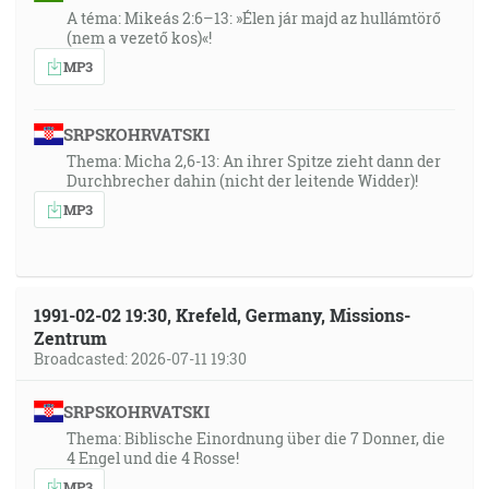
A téma: Mikeás 2:6–13: »Élen jár majd az hullámtörő
(nem a vezető kos)«!
MP3
SRPSKOHRVATSKI
Thema: Micha 2,6-13: An ihrer Spitze zieht dann der
Durchbrecher dahin (nicht der leitende Widder)!
MP3
1991-02-02 19:30, Krefeld, Germany, Missions-
Zentrum
Broadcasted: 2026-07-11 19:30
SRPSKOHRVATSKI
Thema: Biblische Einordnung über die 7 Donner, die
4 Engel und die 4 Rosse!
MP3