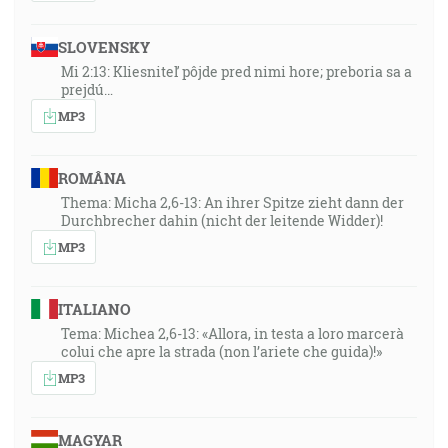
SLOVENSKY
Mi 2:13: Kliesniteľ pôjde pred nimi hore; preboria sa a
prejdú…
MP3
ROMÂNA
Thema: Micha 2,6-13: An ihrer Spitze zieht dann der
Durchbrecher dahin (nicht der leitende Widder)!
MP3
ITALIANO
Tema: Michea 2,6-13: «Allora, in testa a loro marcerà
colui che apre la strada (non l’ariete che guida)!»
MP3
MAGYAR