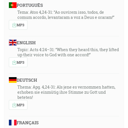
PORTUGUÊS
Tema: Atos 4,24-31: “Ao ouvirem isso, todos, de
comum acordo, levantaram a voz a Deus e oraram!”
MP3
ENGLISH
Topic: Acts 4:24–31: “When they heard this, they lifted
up their voice to God with one accord!”
MP3
DEUTSCH
Thema: Apg. 4,24-31: Als jene es vernommen hatten,
erhoben sie einmütig ihre Stimme zu Gott und
beteten!
MP3
FRANÇAIS