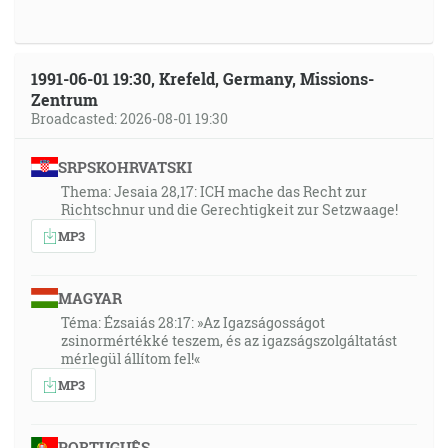
1991-06-01 19:30, Krefeld, Germany, Missions-
Zentrum
Broadcasted: 2026-08-01 19:30
SRPSKOHRVATSKI
Thema: Jesaia 28,17: ICH mache das Recht zur
Richtschnur und die Gerechtigkeit zur Setzwaage!
MP3
MAGYAR
Téma: Ézsaiás 28:17: »Az Igazságosságot
zsinormértékké teszem, és az igazságszolgáltatást
mérlegül állítom fel!«
MP3
PORTUGUÊS