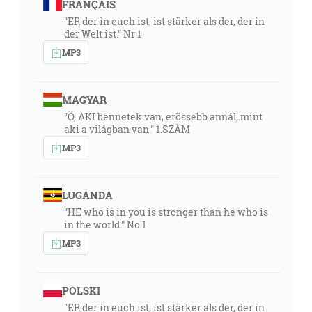
FRANÇAIS
"ER der in euch ist, ist stärker als der, der in
der Welt ist." Nr 1
MP3
MAGYAR
"Ö, AKI bennetek van, erössebb annál, mint
aki a világban van." 1.SZÀM
MP3
LUGANDA
"HE who is in you is stronger than he who is
in the world." No 1
MP3
POLSKI
"ER der in euch ist, ist stärker als der, der in