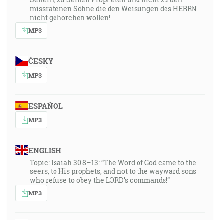
missratenen Söhne die den Weisungen des HERRN
nicht gehorchen wollen!
MP3
ČESKY
MP3
ESPAÑOL
MP3
ENGLISH
Topic: Isaiah 30:8–13: “The Word of God came to the
seers, to His prophets, and not to the wayward sons
who refuse to obey the LORD’s commands!”
MP3