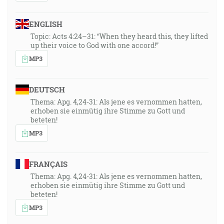
ENGLISH
Topic: Acts 4:24–31: “When they heard this, they lifted
up their voice to God with one accord!”
MP3
DEUTSCH
Thema: Apg. 4,24-31: Als jene es vernommen hatten,
erhoben sie einmütig ihre Stimme zu Gott und
beteten!
MP3
FRANÇAIS
Thema: Apg. 4,24-31: Als jene es vernommen hatten,
erhoben sie einmütig ihre Stimme zu Gott und
beteten!
MP3