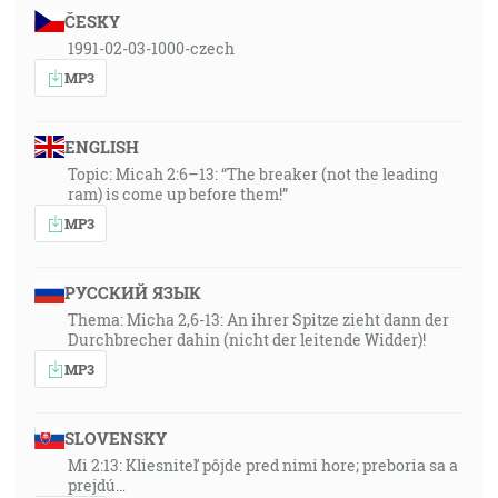
ČESKY
1991-02-03-1000-czech
MP3
ENGLISH
Topic: Micah 2:6–13: “The breaker (not the leading
ram) is come up before them!”
MP3
РУССКИЙ ЯЗЫК
Thema: Micha 2,6-13: An ihrer Spitze zieht dann der
Durchbrecher dahin (nicht der leitende Widder)!
MP3
SLOVENSKY
Mi 2:13: Kliesniteľ pôjde pred nimi hore; preboria sa a
prejdú…