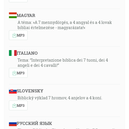
MAGYAR
A téma: »A 7 mennydörgés, a 4 angyal és a 4 lovak
bibliai értelmezése - magyarázata!«
MP3
ITALIANO
Tema: “Interpretazione biblica dei 7 tuoni, dei 4
angeli e dei 4 cavalli!”
MP3
SLOVENSKY
Biblický výklad 7 hromov, 4 anjelov a 4 koní.
MP3
РУССКИЙ ЯЗЫК