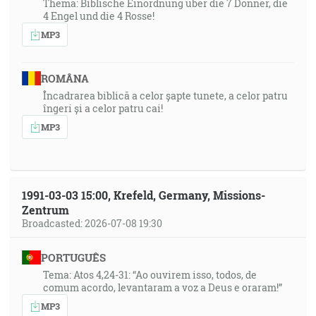
Thema: Biblische Einordnung über die 7 Donner, die
4 Engel und die 4 Rosse!
MP3
ROMÂNA
Încadrarea biblică a celor șapte tunete, a celor patru
îngeri și a celor patru cai!
MP3
1991-03-03 15:00, Krefeld, Germany, Missions-
Zentrum
Broadcasted: 2026-07-08 19:30
PORTUGUÊS
Tema: Atos 4,24-31: “Ao ouvirem isso, todos, de
comum acordo, levantaram a voz a Deus e oraram!”
MP3