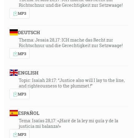
Richtschnur und die Gerechtigkeit zur Setzwaage!
MP3
DEUTSCH
Thema: Jesaia 28,17: ICH mache das Recht zur
Richtschnur und die Gerechtigkeit zur Setzwaage!
MP3
ENGLISH
Topic: Isaiah 28:17: “Justice also will I lay to the line,
and righteousness to the plummet.!”
MP3
ESPAÑOL
Tema: Isaías 28,17: «¡Haré de la ley mi guía y de la
justicia mi balanza!»
MP3