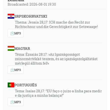
Broadcasted: 2026-08-01 19:30
SRPSKOHRVATSKI
Thema: Jesaia 28,17: ICH mache das Recht zur
Richtschnur und die Gerechtigkeit zur Setzwaage!
MP3
MAGYAR
Téma: Ézsaiás 28:17: »Az Igazságosságot
zsinormértékké teszem, és az igazságszolgáltatást
mérlegül állítom fel!«
MP3
PORTUGUÊS
Tema: Isaías 28,17: “EU faço o juizo a linha para medir
e da justiça a minha balança!”
MP3