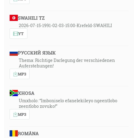
SWAHILI TZ
2026-07-15-1991-02-03-15:00-Krefeld-SWAHILI
YT
РУССКИЙ ЯЗЫК
Thema: Richtige Darlegung der verschiedenen
Auferstehungen!
MP3
XHOSA
Umxholo: “Imboniselo efanelekileyo ngeentlobo
zeentlobo zovuko!”
MP3
ROMÂNA