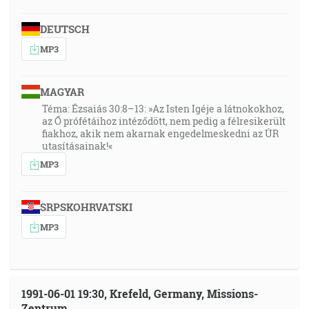
DEUTSCH
MP3
MAGYAR
Téma: Ézsaiás 30:8–13: »Az Isten Igéje a látnokokhoz,
az Ő prófétáihoz intéződött, nem pedig a félresikerült
fiakhoz, akik nem akarnak engedelmeskedni az ÚR
utasításainak!«
MP3
SRPSKOHRVATSKI
MP3
1991-06-01 19:30, Krefeld, Germany, Missions-
Zentrum