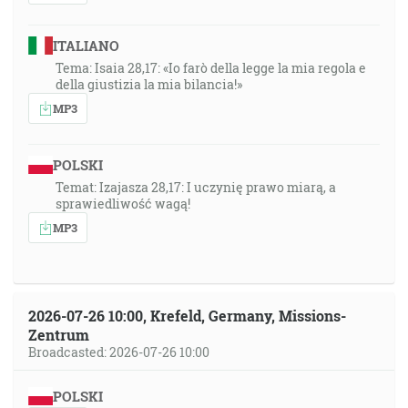
ITALIANO
Tema: Isaia 28,17: «Io farò della legge la mia regola e
della giustizia la mia bilancia!»
MP3
POLSKI
Temat: Izajasza 28,17: I uczynię prawo miarą, a
sprawiedliwość wagą!
MP3
2026-07-26 10:00, Krefeld, Germany, Missions-
Zentrum
Broadcasted: 2026-07-26 10:00
POLSKI