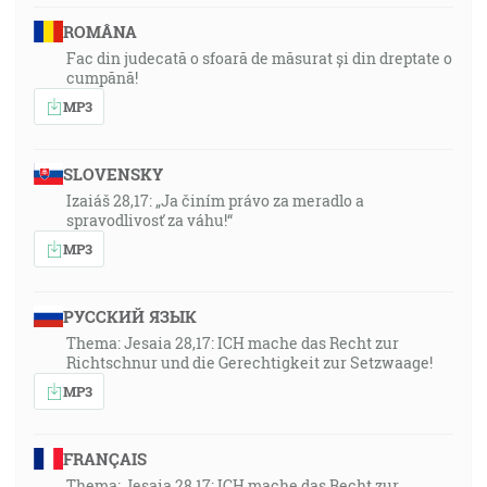
ROMÂNA
Fac din judecată o sfoară de măsurat și din dreptate o
cumpănă!
MP3
SLOVENSKY
Izaiáš 28,17: „Ja činím právo za meradlo a
spravodlivosť za váhu!“
MP3
РУССКИЙ ЯЗЫК
Thema: Jesaia 28,17: ICH mache das Recht zur
Richtschnur und die Gerechtigkeit zur Setzwaage!
MP3
FRANÇAIS
Thema: Jesaia 28,17: ICH mache das Recht zur