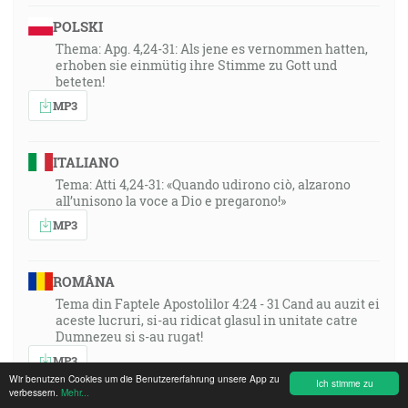
POLSKI
Thema: Apg. 4,24-31: Als jene es vernommen hatten,
erhoben sie einmütig ihre Stimme zu Gott und
beteten!
MP3
ITALIANO
Tema: Atti 4,24-31: «Quando udirono ciò, alzarono
all’unisono la voce a Dio e pregarono!»
MP3
ROMÂNA
Tema din Faptele Apostolilor 4:24 - 31 Cand au auzit ei
aceste lucruri, si-au ridicat glasul in unitate catre
Dumnezeu si s-au rugat!
MP3
Wir benutzen Cookies um die Benutzererfahrung unsere App zu
Ich stimme zu
verbessern.
Mehr...