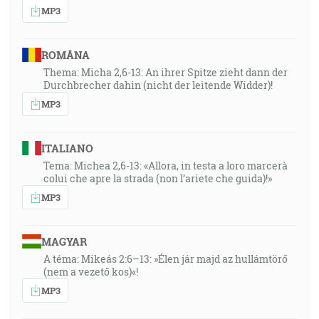
MP3
ROMÂNA
Thema: Micha 2,6-13: An ihrer Spitze zieht dann der
Durchbrecher dahin (nicht der leitende Widder)!
MP3
ITALIANO
Tema: Michea 2,6-13: «Allora, in testa a loro marcerà
colui che apre la strada (non l’ariete che guida)!»
MP3
MAGYAR
A téma: Mikeás 2:6–13: »Élen jár majd az hullámtörő
(nem a vezető kos)«!
MP3