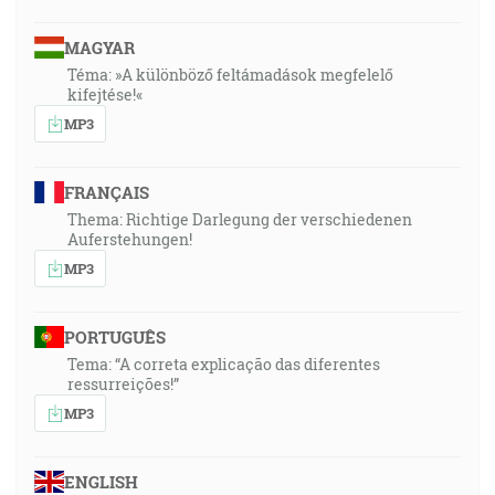
MAGYAR
Téma: »A különböző feltámadások megfelelő
kifejtése!«
MP3
FRANÇAIS
Thema: Richtige Darlegung der verschiedenen
Auferstehungen!
MP3
PORTUGUÊS
Tema: “A correta explicação das diferentes
ressurreições!”
MP3
ENGLISH