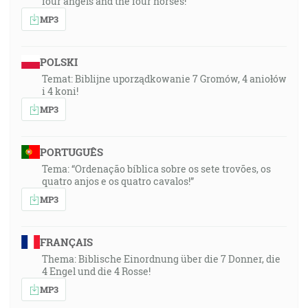
four angels and the four horses!
MP3
POLSKI
Temat: Biblijne uporządkowanie 7 Gromów, 4 aniołów
i 4 koni!
MP3
PORTUGUÊS
Tema: “Ordenação bíblica sobre os sete trovões, os
quatro anjos e os quatro cavalos!”
MP3
FRANÇAIS
Thema: Biblische Einordnung über die 7 Donner, die
4 Engel und die 4 Rosse!
MP3