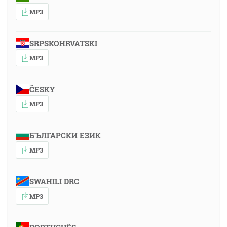
MP3
SRPSKOHRVATSKI
MP3
ČESKY
MP3
БЪЛГАРСКИ ЕЗИК
MP3
SWAHILI DRC
MP3