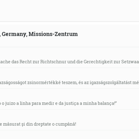
ld, Germany, Missions-Zentrum
mache das Recht zur Richtschnur und die Gerechtigkeit zur Setzwaa
gazságosságot zsinormértékké teszem, és az igazságszolgáltatást mérl
o o juizo a linha para medir e da justiça a minha balança!”
de măsurat și din dreptate o cumpănă!