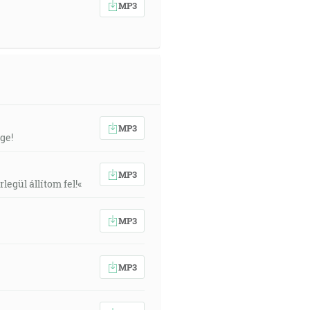
MP3
MP3
ge!
MP3
egül állítom fel!«
MP3
MP3