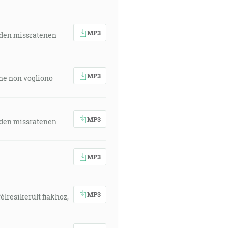
MP3
 den missratenen
MP3
 che non vogliono
MP3
 den missratenen
MP3
MP3
élresikerült fiakhoz,