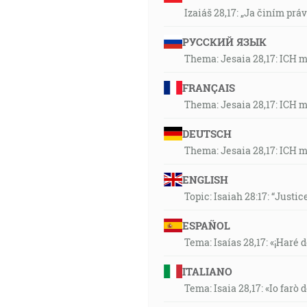
Izaiáš 28,17: „Ja činím prá
РУССКИЙ ЯЗЫК
Thema: Jesaia 28,17: ICH 
FRANÇAIS
Thema: Jesaia 28,17: ICH 
DEUTSCH
Thema: Jesaia 28,17: ICH 
ENGLISH
Topic: Isaiah 28:17: “Justic
ESPAÑOL
Tema: Isaías 28,17: «¡Haré d
ITALIANO
Tema: Isaia 28,17: «Io farò d