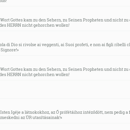
ds!”
s Wort Gottes kam zu den Sehern, zu Seinen Propheten und nicht zu
des HERRN nicht gehorchen wollen!
la di Dio si rivolse ai veggenti, ai Suoi profeti, e non ai figli ribelli
l Signore!»
s Wort Gottes kam zu den Sehern, zu Seinen Propheten und nicht zu
des HERRN nicht gehorchen wollen!
Isten Igéje a látnokokhoz, az Ő prófétáihoz intéződött, nem pedig a f
meskedni az ÚR utasításainak!«