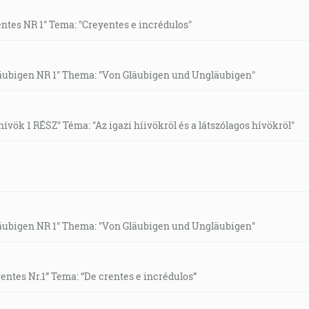
entes NR 1" Tema: "Creyentes e incrédulos"
Gläubigen NR 1" Thema: "Von Gläubigen und Ungläubigen"
hívök 1 RÉSZ" Téma: "Az igazi híivökröl és a látszólagos hívökröl"
Gläubigen NR 1" Thema: "Von Gläubigen und Ungläubigen"
rentes Nr.1” Tema: “De crentes e incrédulos”