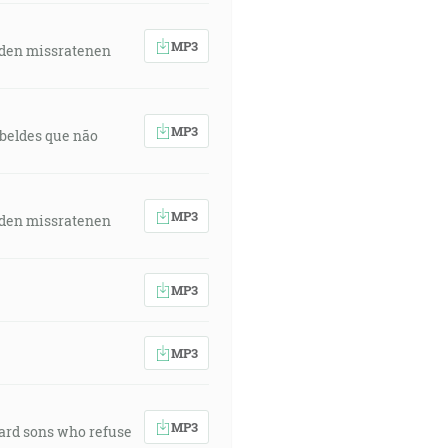
MP3
 den missratenen
MP3
rebeldes que não
MP3
 den missratenen
MP3
MP3
MP3
ward sons who refuse