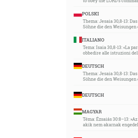
to obey the LORD’s comman
POLSKI
Thema: Jesaia 30,8-13: Da
Söhne die den Weisungen 
ITALIANO
Tema: Isaia 30,8-13: «La paro
obbedire alle istruzioni de
DEUTSCH
Thema: Jesaia 30,8-13: Da
Söhne die den Weisungen 
DEUTSCH
MAGYAR
Téma: Ézsaiás 30:8–13: »Az 
akik nem akarnak engedel