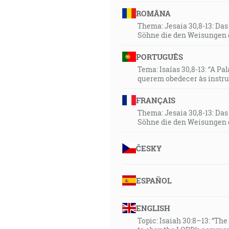
ROMÂNA
Thema: Jesaia 30,8-13: Da
Söhne die den Weisungen 
PORTUGUÊS
Tema: Isaías 30,8-13: “A Pa
querem obedecer às instr
FRANÇAIS
Thema: Jesaia 30,8-13: Da
Söhne die den Weisungen 
ČESKY
ESPAÑOL
ENGLISH
Topic: Isaiah 30:8–13: “Th