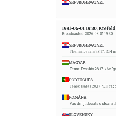
SRPSKOHRVATSKI
1991-06-01 19:30, Krefe
Broadcasted: 2026-08-01 19:30
SRPSKOHRVATSKI
Thema: Jesaia 28,17: ICH 
MAGYAR
Téma: Ézsaiás 28:17: »Az I
PORTUGUÊS
Tema: Isaías 28,17: “EU faç
ROMÂNA
Fac din judecată o sfoară 
SLOVENSKY