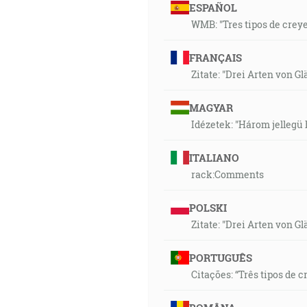
ESPAÑOL
WMB: "Tres tipos de crey
FRANÇAIS
Zitate: "Drei Arten von 
MAGYAR
Idézetek: "Három jellegü 
ITALIANO
rack:Comments
POLSKI
Zitate: "Drei Arten von 
PORTUGUÊS
Citações: “Três tipos de c