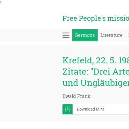
'
Free People's missi
Sermons
Literature
Krefeld, 22. 5. 19
Zitate: "Drei Ar
und Ungläubige
Ewald Frank
Download MP3