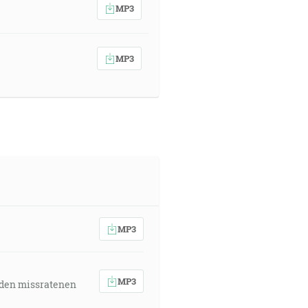
MP3
MP3
MP3
MP3
 den missratenen