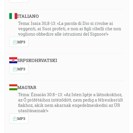
ITALIANO
Tema: Isaia 30,8-13: «La parola di Dio si rivolse ai
veggenti, ai Suoi profeti, e non ai figli ribelli che non
vogliono obbedire alle istruzioni del Signore!»
MP3
SRPSKOHRVATSKI
MP3
MAGYAR
Téma: Ézsaiás 30:8–13: »Az Isten Igéje a látnokokhoz,
az Ő prófétáihoz intéződött, nem pedig a félresikerült
fiakhoz, akik nem akarnak engedelmeskedni az ÚR
utasításainak!«
MP3