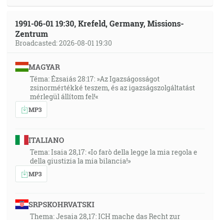
1991-06-01 19:30, Krefeld, Germany, Missions-
Zentrum
Broadcasted: 2026-08-01 19:30
MAGYAR
Téma: Ézsaiás 28:17: »Az Igazságosságot
zsinormértékké teszem, és az igazságszolgáltatást
mérlegül állítom fel!«
MP3
ITALIANO
Tema: Isaia 28,17: «Io farò della legge la mia regola e
della giustizia la mia bilancia!»
MP3
SRPSKOHRVATSKI
Thema: Jesaia 28,17: ICH mache das Recht zur