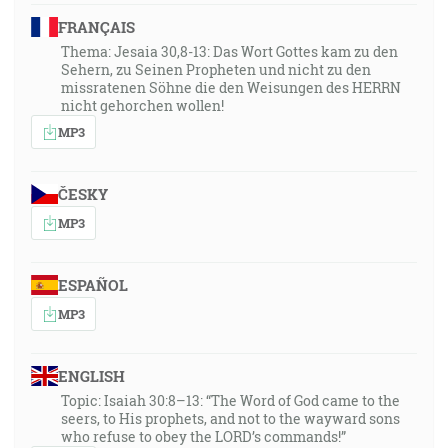
FRANÇAIS
Thema: Jesaia 30,8-13: Das Wort Gottes kam zu den
Sehern, zu Seinen Propheten und nicht zu den
missratenen Söhne die den Weisungen des HERRN
nicht gehorchen wollen!
MP3
ČESKY
MP3
ESPAÑOL
MP3
ENGLISH
Topic: Isaiah 30:8–13: “The Word of God came to the
seers, to His prophets, and not to the wayward sons
who refuse to obey the LORD’s commands!”