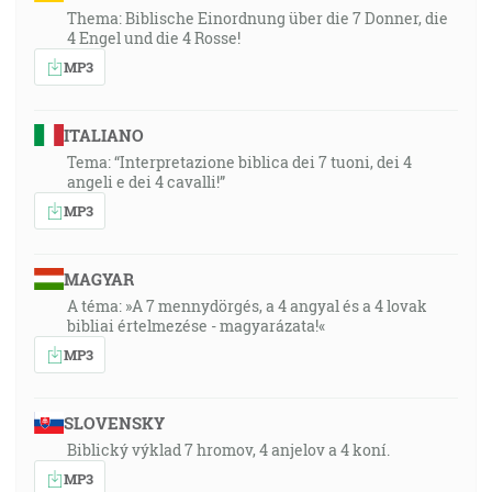
Thema: Biblische Einordnung über die 7 Donner, die
4 Engel und die 4 Rosse!
MP3
ITALIANO
Tema: “Interpretazione biblica dei 7 tuoni, dei 4
angeli e dei 4 cavalli!”
MP3
MAGYAR
A téma: »A 7 mennydörgés, a 4 angyal és a 4 lovak
bibliai értelmezése - magyarázata!«
MP3
SLOVENSKY
Biblický výklad 7 hromov, 4 anjelov a 4 koní.
MP3