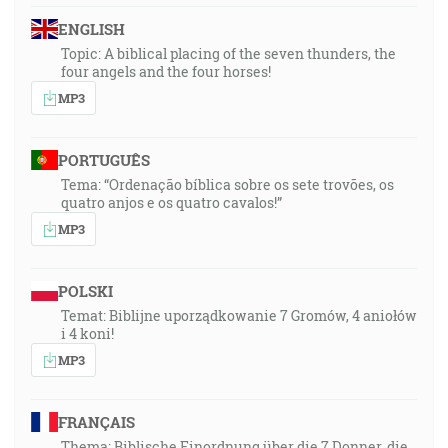
ENGLISH
Topic: A biblical placing of the seven thunders, the
four angels and the four horses!
MP3
PORTUGUÊS
Tema: “Ordenação bíblica sobre os sete trovões, os
quatro anjos e os quatro cavalos!”
MP3
POLSKI
Temat: Biblijne uporządkowanie 7 Gromów, 4 aniołów
i 4 koni!
MP3
FRANÇAIS
Thema: Biblische Einordnung über die 7 Donner, die