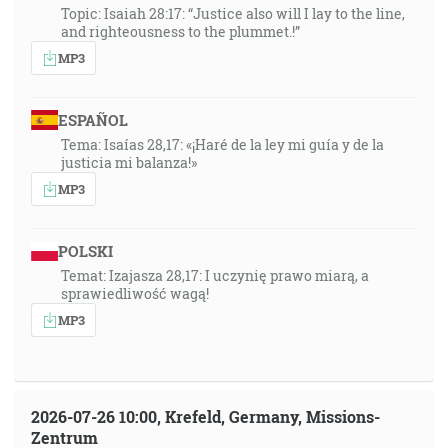
Topic: Isaiah 28:17: “Justice also will I lay to the line,
and righteousness to the plummet.!”
MP3
ESPAÑOL
Tema: Isaías 28,17: «¡Haré de la ley mi guía y de la
justicia mi balanza!»
MP3
POLSKI
Temat: Izajasza 28,17: I uczynię prawo miarą, a
sprawiedliwość wagą!
MP3
2026-07-26 10:00, Krefeld, Germany, Missions-
Zentrum