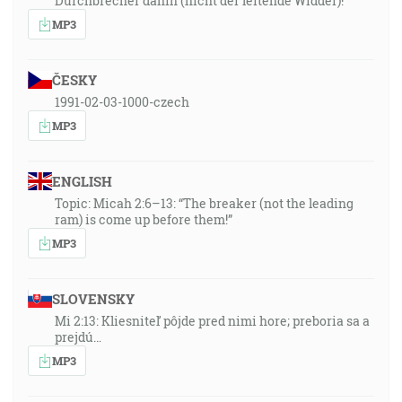
Durchbrecher dahin (nicht der leitende Widder)!
MP3
ČESKY
1991-02-03-1000-czech
MP3
ENGLISH
Topic: Micah 2:6–13: “The breaker (not the leading
ram) is come up before them!”
MP3
SLOVENSKY
Mi 2:13: Kliesniteľ pôjde pred nimi hore; preboria sa a
prejdú…
MP3