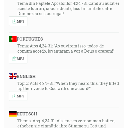
Tema din Faptele Apostolilor 4:24 - 31 Cand au auzit ei
aceste lucruri, si-au ridicat glasul in unitate catre
Dumnezeu si s-au rugat!
MP3
PORTUGUÊS
Tema: Atos 4,24-31: “Ao ouvirem isso, todos, de
comum acordo, levantaram a voz a Deus e oraram!”
MP3
ENGLISH
Topic: Acts 4:24–31: “When they heard this, they lifted
up their voice to God with one accord!”
MP3
DEUTSCH
Thema: Apg. 4,24-31: Als jene es vernommen hatten,
erhoben sie einmütig ihre Stimme zu Gott und