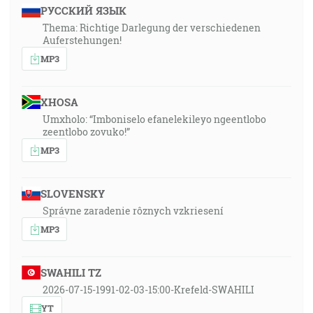
РУССКИЙ ЯЗЫК
Thema: Richtige Darlegung der verschiedenen
Auferstehungen!
MP3
XHOSA
Umxholo: “Imboniselo efanelekileyo ngeentlobo
zeentlobo zovuko!”
MP3
SLOVENSKY
Správne zaradenie rôznych vzkriesení
MP3
SWAHILI TZ
2026-07-15-1991-02-03-15:00-Krefeld-SWAHILI
YT