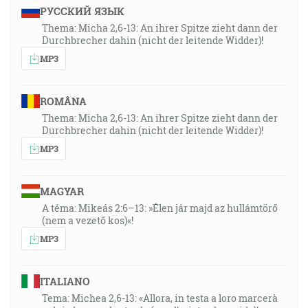
РУССКИЙ ЯЗЫК
Thema: Micha 2,6-13: An ihrer Spitze zieht dann der
Durchbrecher dahin (nicht der leitende Widder)!
MP3
ROMÂNA
Thema: Micha 2,6-13: An ihrer Spitze zieht dann der
Durchbrecher dahin (nicht der leitende Widder)!
MP3
MAGYAR
A téma: Mikeás 2:6–13: »Élen jár majd az hullámtörő
(nem a vezető kos)«!
MP3
ITALIANO
Tema: Michea 2,6-13: «Allora, in testa a loro marcerà