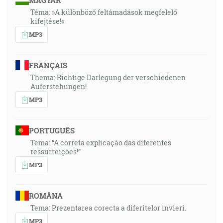
MAGYAR
Téma: »A különböző feltámadások megfelelő
kifejtése!«
MP3
FRANÇAIS
Thema: Richtige Darlegung der verschiedenen
Auferstehungen!
MP3
PORTUGUÊS
Tema: “A correta explicação das diferentes
ressurreições!”
MP3
ROMÂNA
Tema: Prezentarea corecta a diferitelor invieri.
MP3