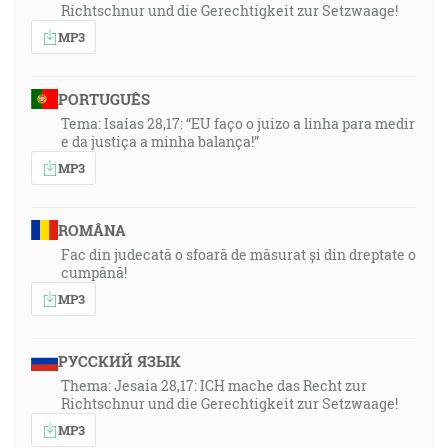
Richtschnur und die Gerechtigkeit zur Setzwaage!
MP3
PORTUGUÊS
Tema: Isaías 28,17: “EU faço o juizo a linha para medir
e da justiça a minha balança!”
MP3
ROMÂNA
Fac din judecată o sfoară de măsurat și din dreptate o
cumpănă!
MP3
РУССКИЙ ЯЗЫК
Thema: Jesaia 28,17: ICH mache das Recht zur
Richtschnur und die Gerechtigkeit zur Setzwaage!
MP3