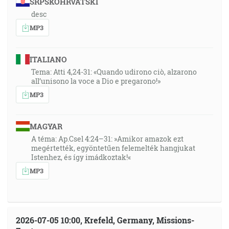
SRPSKOHRVATSKI
desc
MP3
ITALIANO
Tema: Atti 4,24-31: «Quando udirono ciò, alzarono
all’unisono la voce a Dio e pregarono!»
MP3
MAGYAR
A téma: Ap.Csel 4:24–31: »Amikor amazok ezt
megértették, egyöntetűen felemelték hangjukat
Istenhez, és így imádkoztak!«
MP3
2026-07-05 10:00, Krefeld, Germany, Missions-