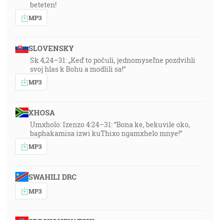
beteten!
MP3
SLOVENSKY
Sk 4,24–31: „Keď to počuli, jednomyseľne pozdvihli
svoj hlas k Bohu a modlili sa!“
MP3
XHOSA
Umxholo: Izenzo 4:24–31: “Bona ke, bekuvile oko,
baphakamisa izwi kuThixo ngamxhelo mnye!”
MP3
SWAHILI DRC
MP3