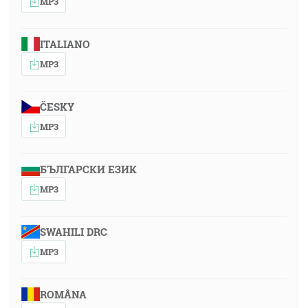
MP3
ITALIANO
MP3
ČESKY
MP3
БЪЛГАРСКИ ЕЗИК
MP3
SWAHILI DRC
MP3
ROMÂNA