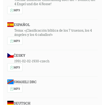
4 Engel und die 4 Rosse!
MP3
ESPAÑOL
Tema: «¡Clasificación bíblica de los 7 truenos, los 4
ángeles y los 4 caballos!»
MP3
ČESKY
1991-02-02-1930-czech
MP3
SWAHILI DRC
MP3
DEUTSCH