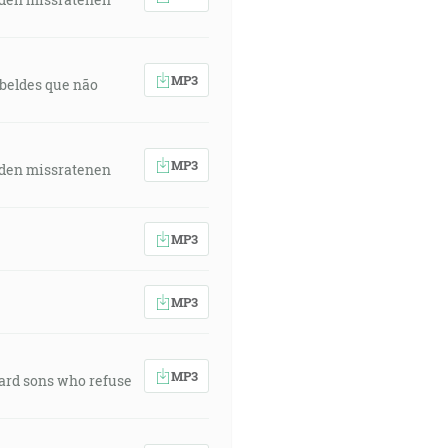
MP3
rebeldes que não
MP3
 den missratenen
MP3
MP3
MP3
ward sons who refuse