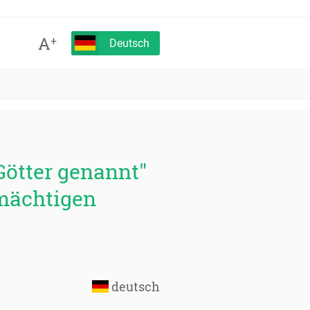
A
+
Deutsch
Götter genannt"
lmächtigen
deutsch