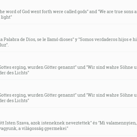
e word of God went forth were called gods" and "We are true sons 
light"
la Palabra de Dios, se le llamó dioses" y "Somos verdaderos hijos e h
luz".
Gottes erging, wurden Götter genannt" und "Wir sind wahre Söhne u
der des Lichts"
Gottes erging, wurden Götter genannt" und "Wir sind wahre Söhne u
der des Lichts"
tt Isten Szava, azok isteneknek neveztettek" és "Mi valamennyien
 vagyunk, a világosság gyermekei"