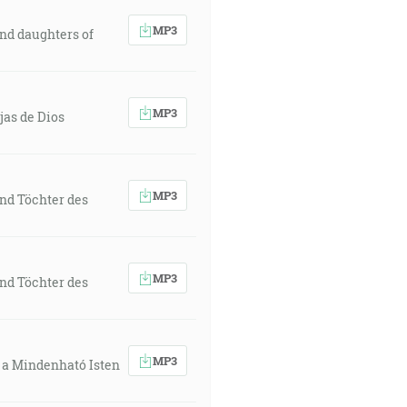
MP3
and daughters of
MP3
ijas de Dios
MP3
nd Töchter des
MP3
nd Töchter des
MP3
, a Mindenható Isten