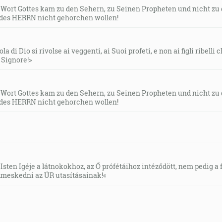
s Wort Gottes kam zu den Sehern, zu Seinen Propheten und nicht zu
des HERRN nicht gehorchen wollen!
la di Dio si rivolse ai veggenti, ai Suoi profeti, e non ai figli ribelli
l Signore!»
s Wort Gottes kam zu den Sehern, zu Seinen Propheten und nicht zu
des HERRN nicht gehorchen wollen!
Isten Igéje a látnokokhoz, az Ő prófétáihoz intéződött, nem pedig a f
meskedni az ÚR utasításainak!«