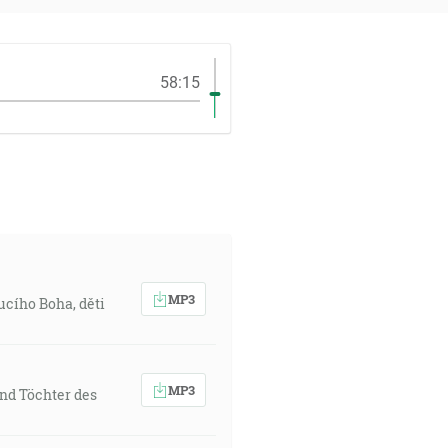
58:15
MP3
ucího Boha, děti
MP3
nd Töchter des