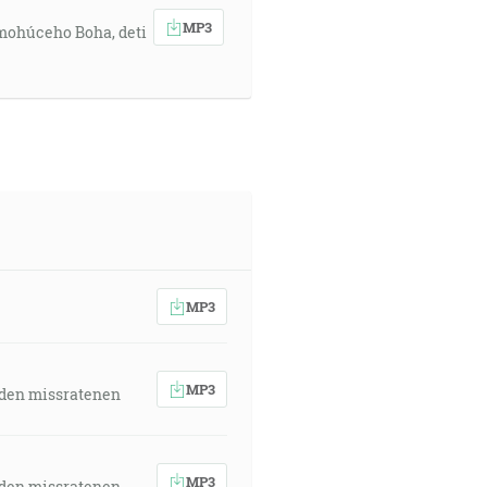
MP3
emohúceho Boha, deti
MP3
MP3
 den missratenen
MP3
 den missratenen