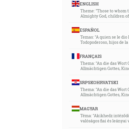
ENGLISH
Theme: "Those to whom th
Almighty God, children of 
ESPAÑOL
Temas: "A quien se le dio 
Todopoderoso, hijos de la 
FRANÇAIS
Thema: "An die das Wort 
Allmächtigen Gottes, Kin
SRPSKOHRVATSKI
Thema: "An die das Wort 
Allmächtigen Gottes, Kin
MAGYAR
Téma: "Akikhedz intéződö
valóságos fiai és leányai