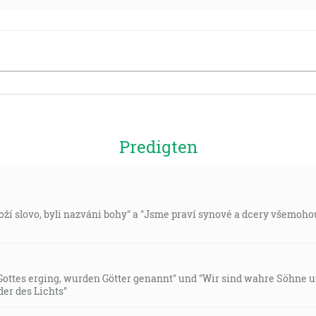
Predigten
Boží slovo, byli nazváni bohy" a "Jsme praví synové a dcery všemoho
Gottes erging, wurden Götter genannt" und "Wir sind wahre Söhne u
der des Lichts"