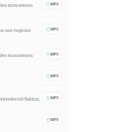
MP3
 den missratenen
MP3
 che non vogliono
MP3
 den missratenen
MP3
MP3
élresikerült fiakhoz,
MP3