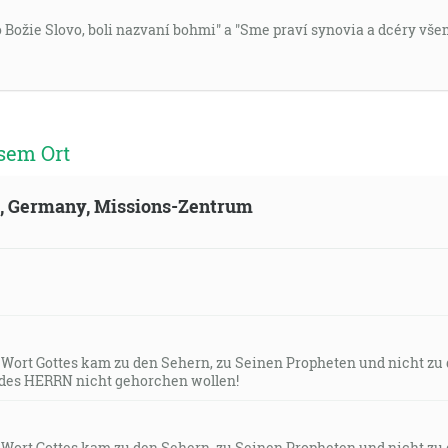
o Božie Slovo, boli nazvaní bohmi" a "Sme praví synovia a dcéry vš
sem Ort
ld, Germany, Missions-Zentrum
s Wort Gottes kam zu den Sehern, zu Seinen Propheten und nicht zu
des HERRN nicht gehorchen wollen!
s Wort Gottes kam zu den Sehern, zu Seinen Propheten und nicht zu