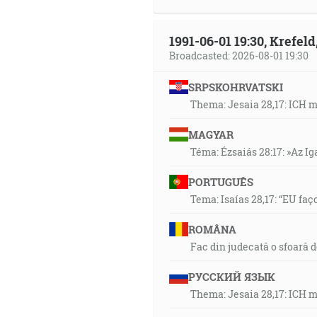
1991-06-01 19:30, Krefe
Broadcasted: 2026-08-01 19:30
SRPSKOHRVATSKI
Thema: Jesaia 28,17: ICH 
MAGYAR
Téma: Ézsaiás 28:17: »Az I
PORTUGUÊS
Tema: Isaías 28,17: “EU faç
ROMÂNA
Fac din judecată o sfoară 
РУССКИЙ ЯЗЫК
Thema: Jesaia 28,17: ICH 