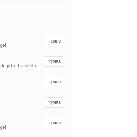
MP3
ge!
MP3
egül állítom fel!«
MP3
MP3
MP3
ge!