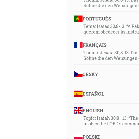
Söhne die den Weisungen 
PORTUGUÊS
Tema: Isaías 30,8-13: “A Pa
querem obedecer às instr
FRANÇAIS
Thema: Jesaia 30,8-13: Da
Söhne die den Weisungen 
ČESKY
ESPAÑOL
ENGLISH
Topic: Isaiah 30:8–13: “Th
to obey the LORD’s comman
POLSKI