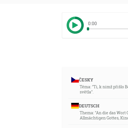
0:00
ČESKY
Téma: "Ti, k nimž přišlo 
světla".
DEUTSCH
Thema: "An die das Wort 
Allmächtigen Gottes, Kin