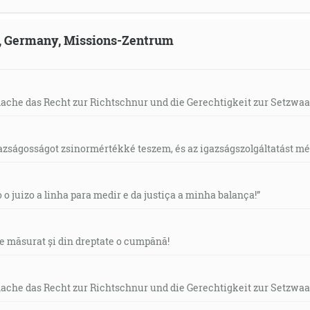
ld, Germany, Missions-Zentrum
mache das Recht zur Richtschnur und die Gerechtigkeit zur Setzwaa
gazságosságot zsinormértékké teszem, és az igazságszolgáltatást mérl
o o juizo a linha para medir e da justiça a minha balança!”
de măsurat și din dreptate o cumpănă!
mache das Recht zur Richtschnur und die Gerechtigkeit zur Setzwaa