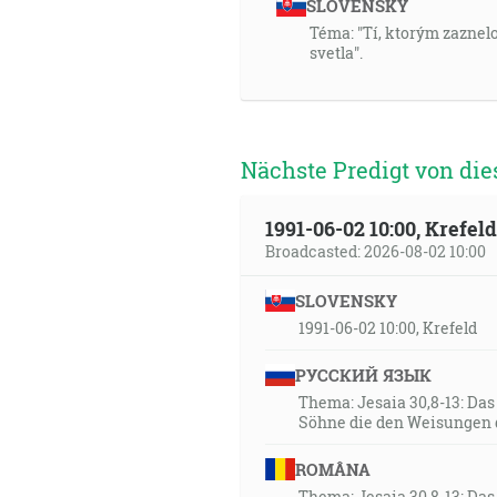
SLOVENSKY
Téma: "Tí, ktorým zaznel
svetla".
Nächste Predigt von die
1991-06-02 10:00, Krefe
Broadcasted: 2026-08-02 10:00
SLOVENSKY
1991-06-02 10:00, Krefeld
РУССКИЙ ЯЗЫК
Thema: Jesaia 30,8-13: Da
Söhne die den Weisungen 
ROMÂNA
Thema: Jesaia 30,8-13: Da