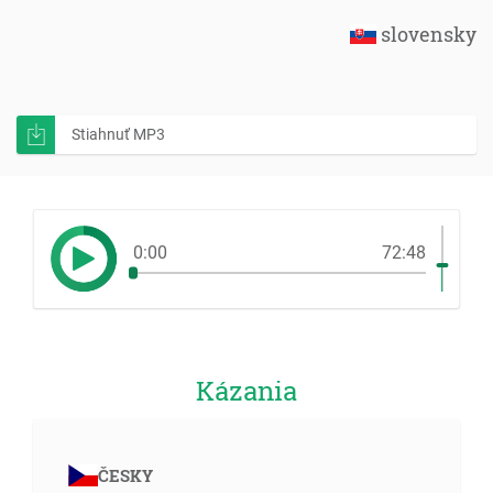
slovensky
Stiahnuť MP3
0:00
72:48
Kázania
ČESKY