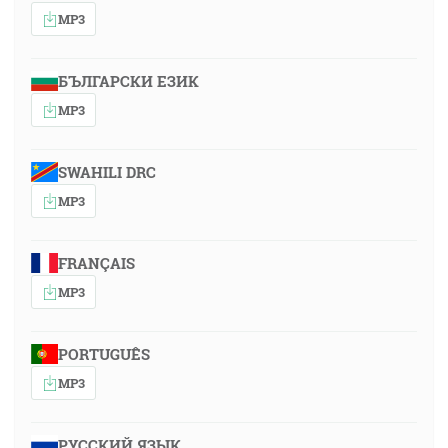
MP3
БЪЛГАРСКИ ЕЗИК
MP3
SWAHILI DRC
MP3
FRANÇAIS
MP3
PORTUGUÊS
MP3
РУССКИЙ ЯЗЫК