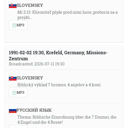
SLOVENSKY
Mi 2:13: Kliesniteľ pôjde pred nimi hore; preboria sa a
prejdú…
MP3
1991-02-02 19:30, Krefeld, Germany, Missions-
Zentrum
Broadcasted: 2026-07-11 19:30
SLOVENSKY
Biblický výklad 7 hromov, 4 anjelov a 4 koní.
MP3
РУССКИЙ ЯЗЫК
Thema: Biblische Einordnung über die 7 Donner, die
4 Engel und die 4 Rosse!