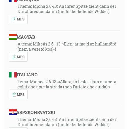
Thema: Micha 2,6-13: An ihrer Spitze zieht dann der
Durchbrecher dahin (nicht der leitende Widder)!
MP3
MAGYAR
A téma: Mikeás 2:6–13: »Élen jár majd az hullámtörő
(nem a vezető kos)«!
MP3
ITALIANO
Tema: Michea 2,6-13: «Allora, in testa a loro marcerà
colui che apre la strada (non l’ariete che guida)!»
MP3
SRPSKOHRVATSKI
Thema: Micha 2,6-13: An ihrer Spitze zieht dann der
Durchbrecher dahin (nicht der leitende Widder)!