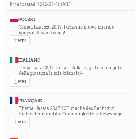
Broadcasted: 2026-08-01 19:30
POLSKI
Temat: Izajasza 28,17: I uczynię prawo miarą, a
sprawiedliwość wagą!
MP3
ITALIANO
Tema: Isaia 28,17: «Io farò della legge la mia regola e
della giustizia la mia bilancia!»
MP3
FRANÇAIS
Thema: Jesaia 28,17: ICH mache das Recht zur
Richtschnur und die Gerechtigkeit zur Setzwaage!
MP3