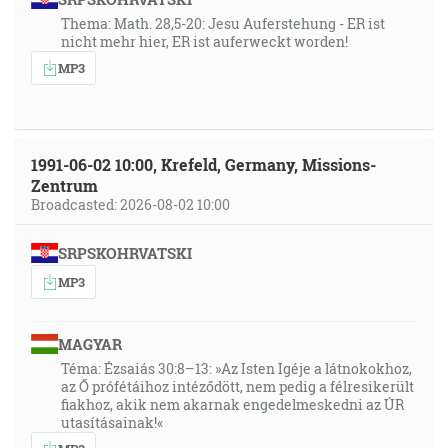
Thema: Math. 28,5-20: Jesu Auferstehung - ER ist
nicht mehr hier, ER ist auferweckt worden!
MP3
1991-06-02 10:00, Krefeld, Germany, Missions-
Zentrum
Broadcasted: 2026-08-02 10:00
SRPSKOHRVATSKI
MP3
MAGYAR
Téma: Ézsaiás 30:8–13: »Az Isten Igéje a látnokokhoz,
az Ő prófétáihoz intéződött, nem pedig a félresikerült
fiakhoz, akik nem akarnak engedelmeskedni az ÚR
utasításainak!«