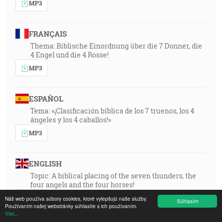
MP3
FRANÇAIS
Thema: Biblische Einordnung über die 7 Donner, die
4 Engel und die 4 Rosse!
MP3
ESPAÑOL
Tema: «¡Clasificación bíblica de los 7 truenos, los 4
ángeles y los 4 caballos!»
MP3
ENGLISH
Topic: A biblical placing of the seven thunders, the
four angels and the four horses!
MP3
Náš web používa súbory cookies, ktoré vylepšujú naše služby.
Súhlasím
Používaním našej webstránky súhlasíte s ich používaním.
Viac...