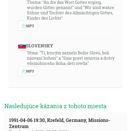
Thema: "An die das Wort Gottes erging,
wurden Götter genannt" und "Wir sind wahre
Söhne und Töchter des Allmächtigen Gottes,
Kinder des Lichts"
MP3
SLOVENSKY
Téma: "Tí, ktorým zaznelo Božie Slovo, boli
nazvaní bohmi" a "Sme praví synovia a dcéry
všemohúceho Boha, deti svetla".
MP3
Nasledujúce kázania z tohoto miesta
1991-04-06 19:30, Krefeld, Germany, Missions-
Zentrum