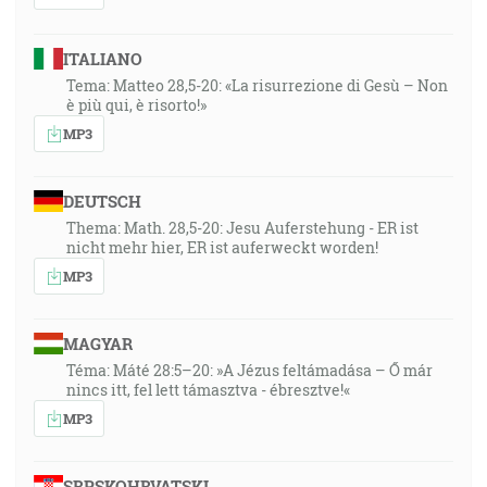
ITALIANO
Tema: Matteo 28,5-20: «La risurrezione di Gesù – Non
è più qui, è risorto!»
MP3
DEUTSCH
Thema: Math. 28,5-20: Jesu Auferstehung - ER ist
nicht mehr hier, ER ist auferweckt worden!
MP3
MAGYAR
Téma: Máté 28:5–20: »A Jézus feltámadása – Ő már
nincs itt, fel lett támasztva - ébresztve!«
MP3
SRPSKOHRVATSKI