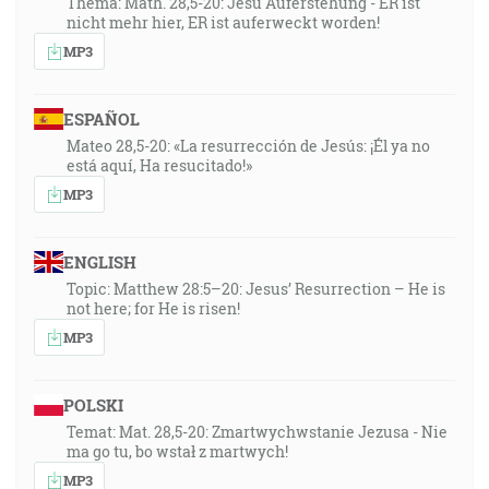
Thema: Math. 28,5-20: Jesu Auferstehung - ER ist
nicht mehr hier, ER ist auferweckt worden!
MP3
ESPAÑOL
Mateo 28,5-20: «La resurrección de Jesús: ¡Él ya no
está aquí, Ha resucitado!»
MP3
ENGLISH
Topic: Matthew 28:5–20: Jesus’ Resurrection – He is
not here; for He is risen!
MP3
POLSKI
Temat: Mat. 28,5-20: Zmartwychwstanie Jezusa - Nie
ma go tu, bo wstał z martwych!
MP3