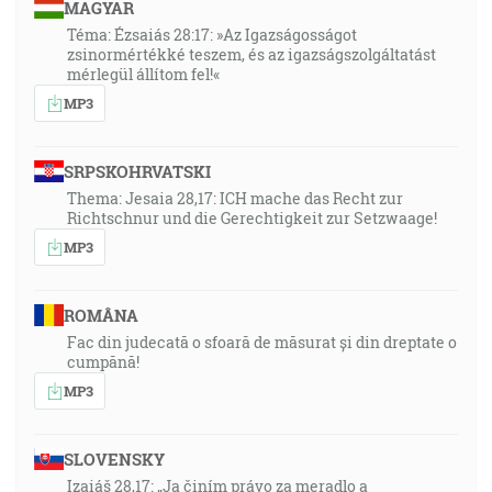
MAGYAR
Téma: Ézsaiás 28:17: »Az Igazságosságot
zsinormértékké teszem, és az igazságszolgáltatást
mérlegül állítom fel!«
MP3
SRPSKOHRVATSKI
Thema: Jesaia 28,17: ICH mache das Recht zur
Richtschnur und die Gerechtigkeit zur Setzwaage!
MP3
ROMÂNA
Fac din judecată o sfoară de măsurat și din dreptate o
cumpănă!
MP3
SLOVENSKY
Izaiáš 28,17: „Ja činím právo za meradlo a