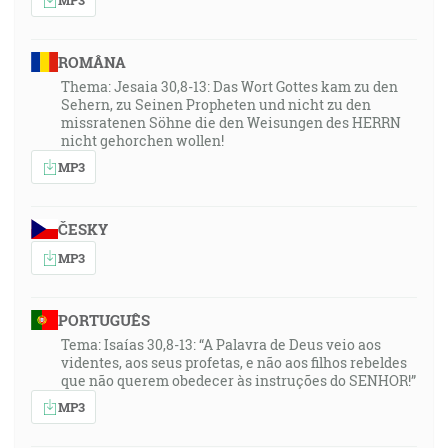
ROMÂNA
Thema: Jesaia 30,8-13: Das Wort Gottes kam zu den
Sehern, zu Seinen Propheten und nicht zu den
missratenen Söhne die den Weisungen des HERRN
nicht gehorchen wollen!
MP3
ČESKY
MP3
PORTUGUÊS
Tema: Isaías 30,8-13: “A Palavra de Deus veio aos
videntes, aos seus profetas, e não aos filhos rebeldes
que não querem obedecer às instruções do SENHOR!”
MP3