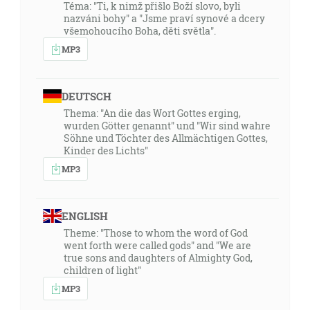
Téma: "Ti, k nimž přišlo Boží slovo, byli
nazváni bohy" a "Jsme praví synové a dcery
všemohoucího Boha, děti světla".
MP3
DEUTSCH
Thema: "An die das Wort Gottes erging,
wurden Götter genannt" und "Wir sind wahre
Söhne und Töchter des Allmächtigen Gottes,
Kinder des Lichts"
MP3
ENGLISH
Theme: "Those to whom the word of God
went forth were called gods" and "We are
true sons and daughters of Almighty God,
children of light"
MP3