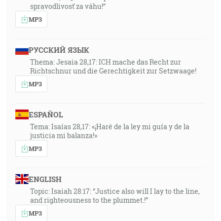
spravodlivosť za váhu!“
MP3
РУССКИЙ ЯЗЫК
Thema: Jesaia 28,17: ICH mache das Recht zur
Richtschnur und die Gerechtigkeit zur Setzwaage!
MP3
ESPAÑOL
Tema: Isaías 28,17: «¡Haré de la ley mi guía y de la
justicia mi balanza!»
MP3
ENGLISH
Topic: Isaiah 28:17: “Justice also will I lay to the line,
and righteousness to the plummet.!”
MP3