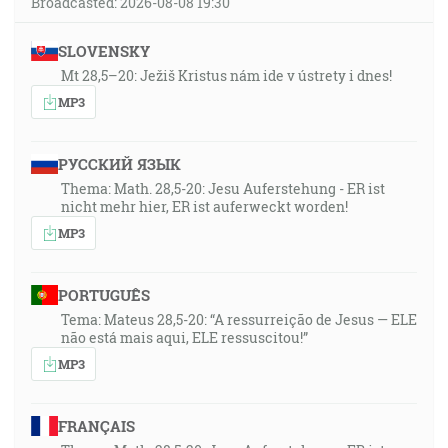
Broadcasted: 2026-08-08 19:30
SLOVENSKY
Mt 28,5–20: Ježiš Kristus nám ide v ústrety i dnes!
MP3
РУССКИЙ ЯЗЫК
Thema: Math. 28,5-20: Jesu Auferstehung - ER ist
nicht mehr hier, ER ist auferweckt worden!
MP3
PORTUGUÊS
Tema: Mateus 28,5-20: “A ressurreição de Jesus — ELE
não está mais aqui, ELE ressuscitou!”
MP3
FRANÇAIS