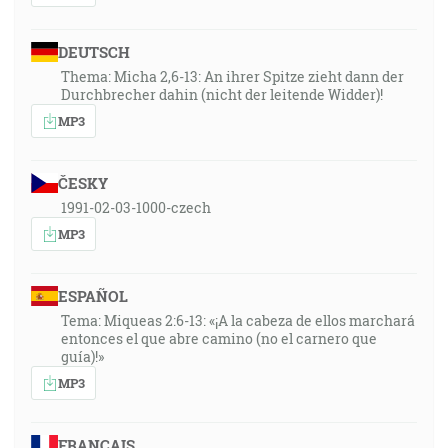
DEUTSCH
Thema: Micha 2,6-13: An ihrer Spitze zieht dann der
Durchbrecher dahin (nicht der leitende Widder)!
MP3
ČESKY
1991-02-03-1000-czech
MP3
ESPAÑOL
Tema: Miqueas 2:6-13: «¡A la cabeza de ellos marchará
entonces el que abre camino (no el carnero que
guía)!»
MP3
FRANÇAIS