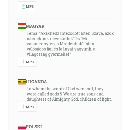
MP3
MAGYAR
Téma: "Akikhedz intéződött Isten Szava, azok
isteneknek neveztettek" és "Mi
valamennyien, a Mindenható Isten
valóságos fiai és leányai vagyunk, a
világosság gyermekei"
MP3
LUGANDA
To whom the word of God went out, they
were called gods & We are true sons and
daughters of Almighty God, children of light.
MP3
POLSKI