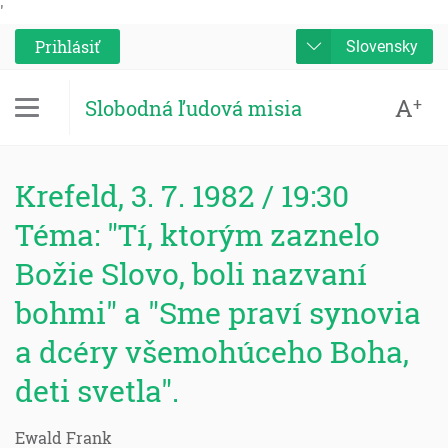
'
Prihlásiť
Slovensky
A
+
Slobodná ľudová misia
Krefeld, 3. 7. 1982 / 19:30
Téma: "Tí, ktorým zaznelo
Božie Slovo, boli nazvaní
bohmi" a "Sme praví synovia
a dcéry všemohúceho Boha,
deti svetla".
Ewald Frank