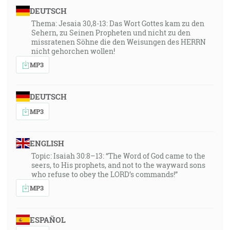
DEUTSCH
Thema: Jesaia 30,8-13: Das Wort Gottes kam zu den
Sehern, zu Seinen Propheten und nicht zu den
missratenen Söhne die den Weisungen des HERRN
nicht gehorchen wollen!
MP3
DEUTSCH
MP3
ENGLISH
Topic: Isaiah 30:8–13: “The Word of God came to the
seers, to His prophets, and not to the wayward sons
who refuse to obey the LORD’s commands!”
MP3
ESPAÑOL