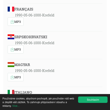
FRANÇAIS
1990-05-06-1000-Krefeld
MP3
SRPSKOHRVATSKI
1990-05-06-1000-Krefeld
MP3
MAGYAR
1990-05-06-1000-Krefeld
MP3
ITALIANO
1990-05-06-1000-Krefeld
Používáme cookies, abychom pochopili, jak používáte náš web
Souhlasím
a zlepšili váš zážitek. To zahrnuje přizpůsobení obsahu a
MP3
reklamy.
Více...