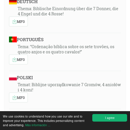
DEUTSCH
Thema: Biblische Einordnung über die 7 Donner, die
4 Engel und die 4 Rosse!
MP3
PORTUGUÊS
Tema: “Ordenação bíblica sobre os sete trovões, os
quatro anjos e os quatro cavalos!”
MP3
POLSKI
Temat: Biblijne uporządkowanie 7 Gromów, 4 aniołów
i 4 koni!
MP3
ITALIANO
We use cookies to understand how you use our site and to
I agree
improve your experience. This includes personalizing content
Tema: “Interpretazione biblica dei 7 tuoni, dei 4
and advertising.
Más información ...
angeli e dei 4 cavalli!”