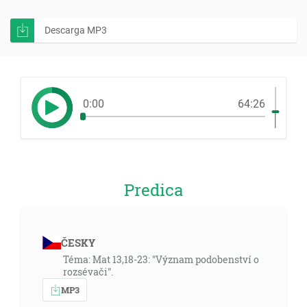
Descarga MP3
0:00
64:26
Predica
ČESKY
Téma: Mat 13,18-23: "Význam podobenství o
rozsévači".
MP3