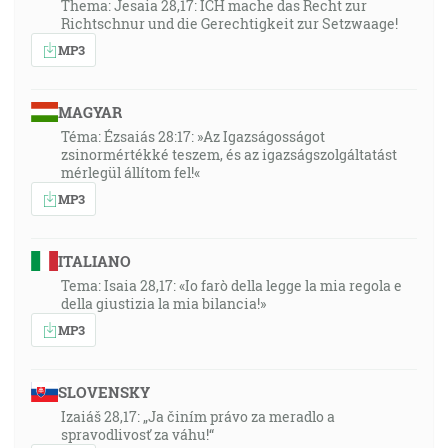
Thema: Jesaia 28,17: ICH mache das Recht zur
Richtschnur und die Gerechtigkeit zur Setzwaage!
MP3
MAGYAR
Téma: Ézsaiás 28:17: »Az Igazságosságot
zsinormértékké teszem, és az igazságszolgáltatást
mérlegül állítom fel!«
MP3
ITALIANO
Tema: Isaia 28,17: «Io farò della legge la mia regola e
della giustizia la mia bilancia!»
MP3
SLOVENSKY
Izaiáš 28,17: „Ja činím právo za meradlo a
spravodlivosť za váhu!“