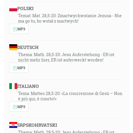
POLSKI
Temat: Mat. 28,5-20: Zmartwychwstanie Jezusa - Nie
ma go tu, bo wstał z martwych!
MP3
DEUTSCH
Thema: Math. 28,5-20: Jesu Auferstehung - ER ist
nicht mehr hier, ER ist auferweckt worden!
MP3
ITALIANO
Tema: Matteo 28,5-20: «La risurrezione di Gesù – Non
è più qui, è risorto!»
MP3
SRPSKOHRVATSKI
Thema: Math. 28,5-20: Jesu Auferstehung - ER ist