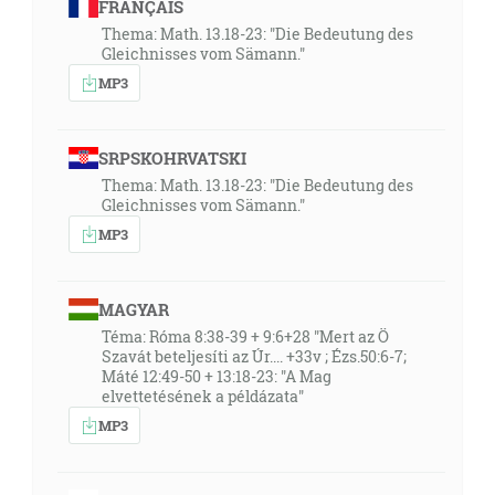
FRANÇAIS
Thema: Math. 13.18-23: "Die Bedeutung des
Gleichnisses vom Sämann."
MP3
SRPSKOHRVATSKI
Thema: Math. 13.18-23: "Die Bedeutung des
Gleichnisses vom Sämann."
MP3
MAGYAR
Téma: Róma 8:38-39 + 9:6+28 "Mert az Ö
Szavát beteljesíti az Úr.... +33v ; Ézs.50:6-7;
Máté 12:49-50 + 13:18-23: "A Mag
elvettetésének a példázata"
MP3