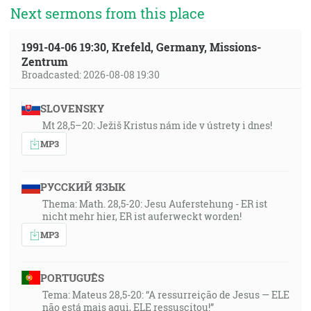
Next sermons from this place
1991-04-06 19:30, Krefeld, Germany, Missions-
Zentrum
Broadcasted: 2026-08-08 19:30
SLOVENSKY
Mt 28,5–20: Ježiš Kristus nám ide v ústrety i dnes!
MP3
РУССКИЙ ЯЗЫК
Thema: Math. 28,5-20: Jesu Auferstehung - ER ist
nicht mehr hier, ER ist auferweckt worden!
MP3
PORTUGUÊS
Tema: Mateus 28,5-20: “A ressurreição de Jesus — ELE
não está mais aqui, ELE ressuscitou!”