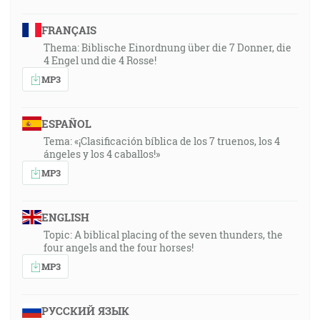
FRANÇAIS
Thema: Biblische Einordnung über die 7 Donner, die
4 Engel und die 4 Rosse!
MP3
ESPAÑOL
Tema: «¡Clasificación bíblica de los 7 truenos, los 4
ángeles y los 4 caballos!»
MP3
ENGLISH
Topic: A biblical placing of the seven thunders, the
four angels and the four horses!
MP3
РУССКИЙ ЯЗЫК