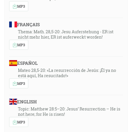
MP3
FRANÇAIS
Thema: Math. 28,5-20: Jesu Auferstehung - ER ist
nicht mehr hier, ER ist auferweckt worden!
MP3
ESPAÑOL
Mateo 28,5-20: «La resurrección de Jesús: ¡Él ya no
está aquí, Ha resucitado!»
MP3
ENGLISH
Topic: Matthew 28:5–20: Jesus’ Resurrection – He is
not here; for He is risen!
MP3