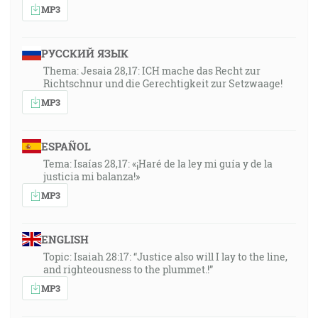
MP3
РУССКИЙ ЯЗЫК
Thema: Jesaia 28,17: ICH mache das Recht zur
Richtschnur und die Gerechtigkeit zur Setzwaage!
MP3
ESPAÑOL
Tema: Isaías 28,17: «¡Haré de la ley mi guía y de la
justicia mi balanza!»
MP3
ENGLISH
Topic: Isaiah 28:17: “Justice also will I lay to the line,
and righteousness to the plummet.!”
MP3