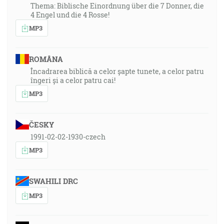
Thema: Biblische Einordnung über die 7 Donner, die
4 Engel und die 4 Rosse!
MP3
ROMÂNA
Încadrarea biblică a celor șapte tunete, a celor patru
îngeri și a celor patru cai!
MP3
ČESKY
1991-02-02-1930-czech
MP3
SWAHILI DRC
MP3