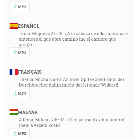
MP3
ESPAÑOL
Tema: Miqueas 2:6-13: «¡A la cabeza de ellos marchará
entonces el que abre camino (no el carnero que
guía)!»
MP3
FRANÇAIS
Thema: Micha 2,6-13: An ihrer Spitze zieht dann der
Durchbrecher dahin (nicht der leitende Widder)!
MP3
MAGYAR
A téma: Mikeás 2:6–13: »Élen jár majd az hullámtörő
(nem a vezető kos)«!
MP3