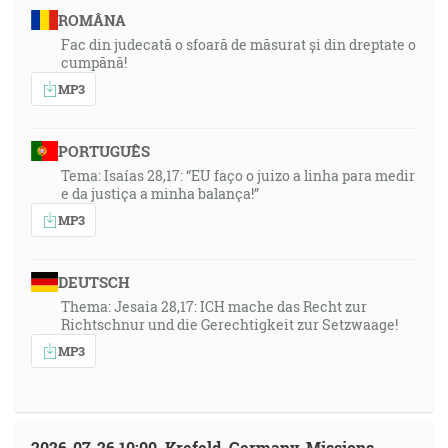
ROMÂNA
Fac din judecată o sfoară de măsurat și din dreptate o
cumpănă!
MP3
PORTUGUÊS
Tema: Isaías 28,17: “EU faço o juizo a linha para medir
e da justiça a minha balança!”
MP3
DEUTSCH
Thema: Jesaia 28,17: ICH mache das Recht zur
Richtschnur und die Gerechtigkeit zur Setzwaage!
MP3
2026-07-26 10:00, Krefeld, Germany, Missions-