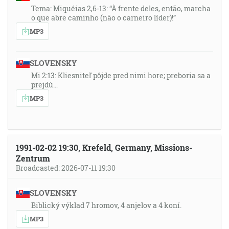
Tema: Miquéias 2,6-13: “À frente deles, então, marcha
o que abre caminho (não o carneiro líder)!”
MP3
SLOVENSKY
Mi 2:13: Kliesniteľ pôjde pred nimi hore; preboria sa a
prejdú…
MP3
1991-02-02 19:30, Krefeld, Germany, Missions-
Zentrum
Broadcasted: 2026-07-11 19:30
SLOVENSKY
Biblický výklad 7 hromov, 4 anjelov a 4 koní.
MP3