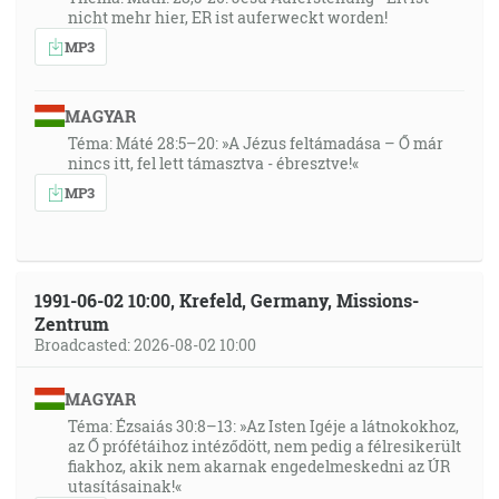
nicht mehr hier, ER ist auferweckt worden!
MP3
MAGYAR
Téma: Máté 28:5–20: »A Jézus feltámadása – Ő már
nincs itt, fel lett támasztva - ébresztve!«
MP3
1991-06-02 10:00, Krefeld, Germany, Missions-
Zentrum
Broadcasted: 2026-08-02 10:00
MAGYAR
Téma: Ézsaiás 30:8–13: »Az Isten Igéje a látnokokhoz,
az Ő prófétáihoz intéződött, nem pedig a félresikerült
fiakhoz, akik nem akarnak engedelmeskedni az ÚR
utasításainak!«