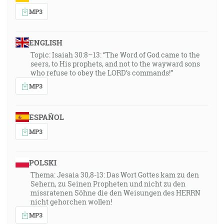
MP3
ENGLISH
Topic: Isaiah 30:8–13: “The Word of God came to the
seers, to His prophets, and not to the wayward sons
who refuse to obey the LORD’s commands!”
MP3
ESPAÑOL
MP3
POLSKI
Thema: Jesaia 30,8-13: Das Wort Gottes kam zu den
Sehern, zu Seinen Propheten und nicht zu den
missratenen Söhne die den Weisungen des HERRN
nicht gehorchen wollen!
MP3