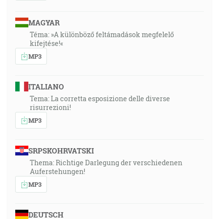
MAGYAR
Téma: »A különböző feltámadások megfelelő
kifejtése!«
MP3
ITALIANO
Tema: La corretta esposizione delle diverse
risurrezioni!
MP3
SRPSKOHRVATSKI
Thema: Richtige Darlegung der verschiedenen
Auferstehungen!
MP3
DEUTSCH