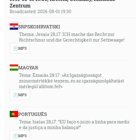
Zentrum
Broadcasted: 2026-08-01 19:30
SRPSKOHRVATSKI
Thema: Jesaia 28,17: ICH mache das Recht zur
Richtschnur und die Gerechtigkeit zur Setzwaage!
MP3
MAGYAR
Téma: Ézsaiás 28:17: »Az Igazságosságot
zsinormértékké teszem, és az igazságszolgáltatást
mérlegül állítom fel!«
MP3
PORTUGUÊS
Tema: Isaías 28,17: “EU faço o juizo a linha para medir
e da justiça a minha balança!”
MP3