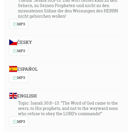
Thema: Jesaia 30,8-13: Das Wort Gottes kam zu den
Sehern, zu Seinen Propheten und nicht zu den
missratenen Söhne die den Weisungen des HERRN
nicht gehorchen wollen!
MP3
ČESKY
MP3
ESPAÑOL
MP3
ENGLISH
Topic: Isaiah 30:8–13: “The Word of God came to the
seers, to His prophets, and not to the wayward sons
who refuse to obey the LORD’s commands!”
MP3