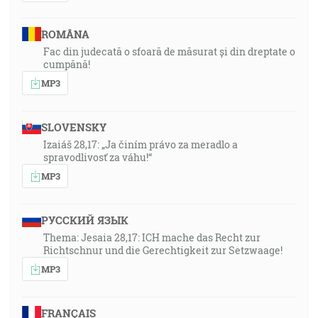
ROMÂNA
Fac din judecată o sfoară de măsurat și din dreptate o
cumpănă!
MP3
SLOVENSKY
Izaiáš 28,17: „Ja činím právo za meradlo a
spravodlivosť za váhu!“
MP3
РУССКИЙ ЯЗЫК
Thema: Jesaia 28,17: ICH mache das Recht zur
Richtschnur und die Gerechtigkeit zur Setzwaage!
MP3
FRANÇAIS