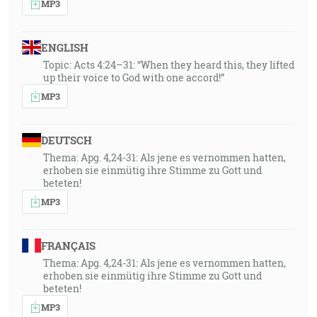
MP3
ENGLISH
Topic: Acts 4:24–31: “When they heard this, they lifted
up their voice to God with one accord!”
MP3
DEUTSCH
Thema: Apg. 4,24-31: Als jene es vernommen hatten,
erhoben sie einmütig ihre Stimme zu Gott und
beteten!
MP3
FRANÇAIS
Thema: Apg. 4,24-31: Als jene es vernommen hatten,
erhoben sie einmütig ihre Stimme zu Gott und
beteten!
MP3