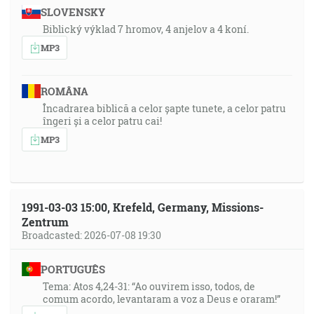
SLOVENSKY
Biblický výklad 7 hromov, 4 anjelov a 4 koní.
MP3
ROMÂNA
Încadrarea biblică a celor șapte tunete, a celor patru
îngeri și a celor patru cai!
MP3
1991-03-03 15:00, Krefeld, Germany, Missions-
Zentrum
Broadcasted: 2026-07-08 19:30
PORTUGUÊS
Tema: Atos 4,24-31: “Ao ouvirem isso, todos, de
comum acordo, levantaram a voz a Deus e oraram!”