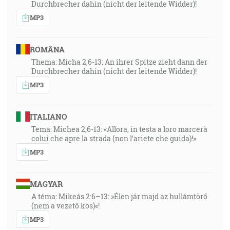
Durchbrecher dahin (nicht der leitende Widder)!
MP3
ROMÂNA
Thema: Micha 2,6-13: An ihrer Spitze zieht dann der
Durchbrecher dahin (nicht der leitende Widder)!
MP3
ITALIANO
Tema: Michea 2,6-13: «Allora, in testa a loro marcerà
colui che apre la strada (non l’ariete che guida)!»
MP3
MAGYAR
A téma: Mikeás 2:6–13: »Élen jár majd az hullámtörő
(nem a vezető kos)«!
MP3