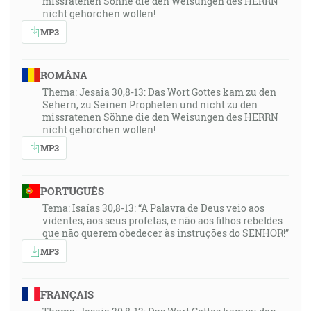
missratenen Söhne die den Weisungen des HERRN
nicht gehorchen wollen!
MP3
ROMÂNA
Thema: Jesaia 30,8-13: Das Wort Gottes kam zu den
Sehern, zu Seinen Propheten und nicht zu den
missratenen Söhne die den Weisungen des HERRN
nicht gehorchen wollen!
MP3
PORTUGUÊS
Tema: Isaías 30,8-13: “A Palavra de Deus veio aos
videntes, aos seus profetas, e não aos filhos rebeldes
que não querem obedecer às instruções do SENHOR!”
MP3
FRANÇAIS