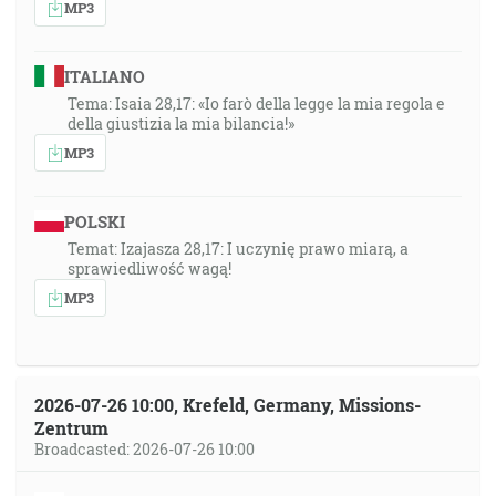
MP3
ITALIANO
Tema: Isaia 28,17: «Io farò della legge la mia regola e
della giustizia la mia bilancia!»
MP3
POLSKI
Temat: Izajasza 28,17: I uczynię prawo miarą, a
sprawiedliwość wagą!
MP3
2026-07-26 10:00, Krefeld, Germany, Missions-
Zentrum
Broadcasted: 2026-07-26 10:00