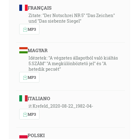
FRANÇAIS
Zitate: "Der Notschrei NR 5" "Das Zeichen"
und "Das siebente Siegel"
MP3
MAGYAR
Idézetek: "A végzetes állapotból való kiáltás
5.SZÀM" "A megkülönböztetö jel" és "A
hetedik pecsét"
MP3
ITALIANO
it Krefeld_2020-08-22_1982-04-
MP3
POLSKI