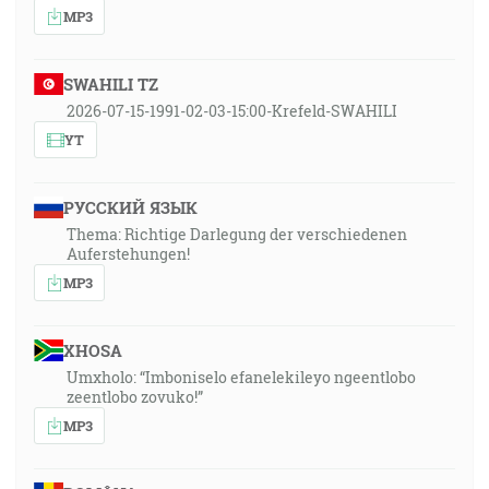
MP3
SWAHILI TZ
2026-07-15-1991-02-03-15:00-Krefeld-SWAHILI
YT
РУССКИЙ ЯЗЫК
Thema: Richtige Darlegung der verschiedenen
Auferstehungen!
MP3
XHOSA
Umxholo: “Imboniselo efanelekileyo ngeentlobo
zeentlobo zovuko!”
MP3