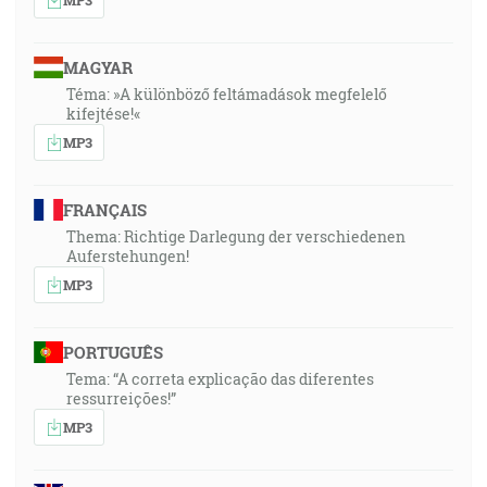
MAGYAR
Téma: »A különböző feltámadások megfelelő
kifejtése!«
MP3
FRANÇAIS
Thema: Richtige Darlegung der verschiedenen
Auferstehungen!
MP3
PORTUGUÊS
Tema: “A correta explicação das diferentes
ressurreições!”
MP3