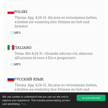
POLSKI
Thema: Apg. 4,24-31: Als jene es vernommen hatten,
erhoben sie einmütig ihre Stimme zu Gott und
beteten!
MP3
ITALIANO
Tema: Atti 4,24-31: «Quando udirono ciò, alzarono
all’unisono la voce a Dio e pregarono!»
MP3
РУССКИЙ ЯЗЫК
Thema: Apg. 4,24-31: Als jene es vernommen hatten,
erhoben sie einmütig ihre Stimme zu Gott und
beteten!
We use cookies to understand how you use our site and to
Je suis d'accord
MP3
improve your experience. This includes personalizing content
and advertising.
Plus...