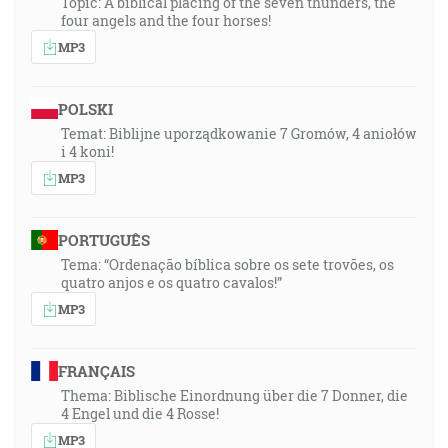
Topic: A biblical placing of the seven thunders, the
four angels and the four horses!
MP3
POLSKI
Temat: Biblijne uporządkowanie 7 Gromów, 4 aniołów
i 4 koni!
MP3
PORTUGUÊS
Tema: “Ordenação bíblica sobre os sete trovões, os
quatro anjos e os quatro cavalos!”
MP3
FRANÇAIS
Thema: Biblische Einordnung über die 7 Donner, die
4 Engel und die 4 Rosse!
MP3