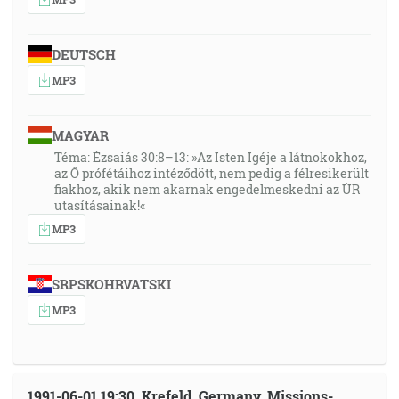
DEUTSCH
MP3
MAGYAR
Téma: Ézsaiás 30:8–13: »Az Isten Igéje a látnokokhoz,
az Ő prófétáihoz intéződött, nem pedig a félresikerült
fiakhoz, akik nem akarnak engedelmeskedni az ÚR
utasításainak!«
MP3
SRPSKOHRVATSKI
MP3
1991-06-01 19:30, Krefeld, Germany, Missions-