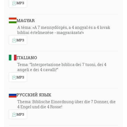
MP3
MAGYAR
A téma: »A 7 mennydörgés, a 4 angyal és a 4 lovak
bibliai értelmezése - magyarázata!«
MP3
ITALIANO
Tema: “Interpretazione biblica dei 7 tuoni, dei 4
angeli e dei 4 cavalli!”
MP3
РУССКИЙ ЯЗЫК
Thema: Biblische Einordnung über die 7 Donner, die
4 Engel und die 4 Rosse!
MP3