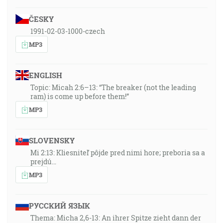
ČESKY
1991-02-03-1000-czech
MP3
ENGLISH
Topic: Micah 2:6–13: “The breaker (not the leading
ram) is come up before them!”
MP3
SLOVENSKY
Mi 2:13: Kliesniteľ pôjde pred nimi hore; preboria sa a
prejdú…
MP3
РУССКИЙ ЯЗЫК
Thema: Micha 2,6-13: An ihrer Spitze zieht dann der