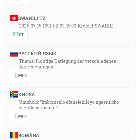
SWAHILI TZ
2026-07-15-1991-02-03-15:00-Krefeld-SWAHILI
YT
РУССКИЙ ЯЗЫК
Thema: Richtige Darlegung der verschiedenen
Auferstehungen!
MP3
XHOSA
Umxholo: “Imboniselo efanelekileyo ngeentlobo
zeentlobo zovuko!”
MP3
ROMÂNA