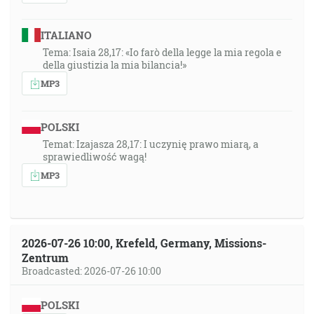
ITALIANO
Tema: Isaia 28,17: «Io farò della legge la mia regola e
della giustizia la mia bilancia!»
MP3
POLSKI
Temat: Izajasza 28,17: I uczynię prawo miarą, a
sprawiedliwość wagą!
MP3
2026-07-26 10:00, Krefeld, Germany, Missions-
Zentrum
Broadcasted: 2026-07-26 10:00
POLSKI