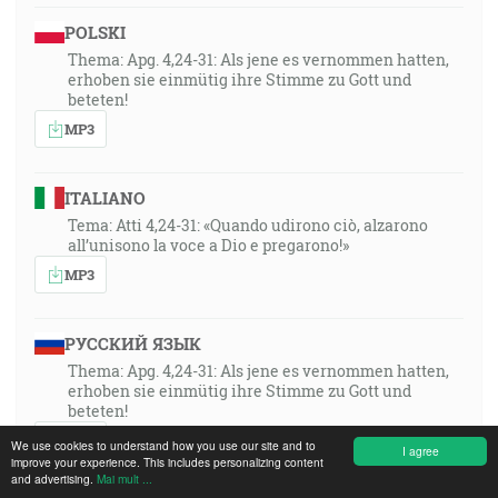
POLSKI
Thema: Apg. 4,24-31: Als jene es vernommen hatten,
erhoben sie einmütig ihre Stimme zu Gott und
beteten!
MP3
ITALIANO
Tema: Atti 4,24-31: «Quando udirono ciò, alzarono
all’unisono la voce a Dio e pregarono!»
MP3
РУССКИЙ ЯЗЫК
Thema: Apg. 4,24-31: Als jene es vernommen hatten,
erhoben sie einmütig ihre Stimme zu Gott und
beteten!
MP3
We use cookies to understand how you use our site and to
I agree
improve your experience. This includes personalizing content
and advertising.
Mai mult ...