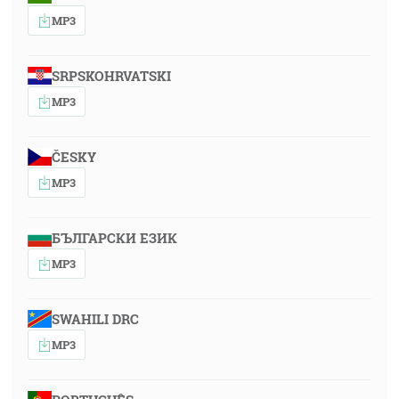
MP3
SRPSKOHRVATSKI
MP3
ČESKY
MP3
БЪЛГАРСКИ ЕЗИК
MP3
SWAHILI DRC
MP3