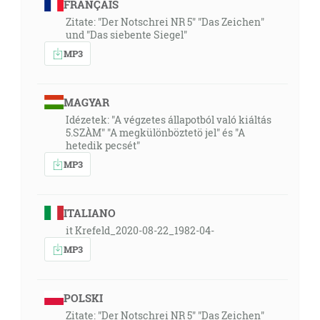
FRANÇAIS
Zitate: "Der Notschrei NR 5" "Das Zeichen"
und "Das siebente Siegel"
MP3
MAGYAR
Idézetek: "A végzetes állapotból való kiáltás
5.SZÀM" "A megkülönböztetö jel" és "A
hetedik pecsét"
MP3
ITALIANO
it Krefeld_2020-08-22_1982-04-
MP3
POLSKI
Zitate: "Der Notschrei NR 5" "Das Zeichen"