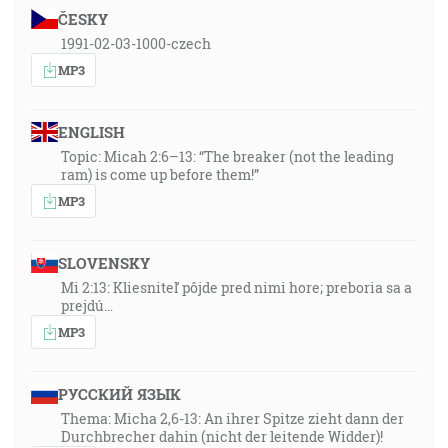
ČESKY
1991-02-03-1000-czech
MP3
ENGLISH
Topic: Micah 2:6–13: “The breaker (not the leading
ram) is come up before them!”
MP3
SLOVENSKY
Mi 2:13: Kliesniteľ pôjde pred nimi hore; preboria sa a
prejdú…
MP3
РУССКИЙ ЯЗЫК
Thema: Micha 2,6-13: An ihrer Spitze zieht dann der
Durchbrecher dahin (nicht der leitende Widder)!