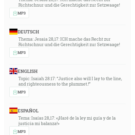
Richtschnur und die Gerechtigkeit zur Setzwaage!
MP3
DEUTSCH
Thema: Jesaia 28,17: ICH mache das Recht zur
Richtschnur und die Gerechtigkeit zur Setzwaage!
MP3
ENGLISH
Topic: Isaiah 28:17: “Justice also will I lay to the line,
and righteousness to the plummet.!”
MP3
ESPAÑOL
Tema: Isaías 28,17: «¡Haré de la ley mi guía y de la
justicia mi balanza!»
MP3