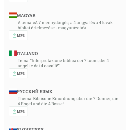
MAGYAR
A téma: »A 7 mennydörgés, a 4 angyal és a 4 lovak
bibliai értelmezése - magyarázata!«
MP3
ITALIANO
Tema: “Interpretazione biblica dei 7 tuoni, dei 4
angeli e dei 4 cavalli!”
MP3
РУССКИЙ ЯЗЫК
Thema: Biblische Einordnung über die 7 Donner, die
4 Engel und die 4 Rosse!
MP3
SLOVENSKY