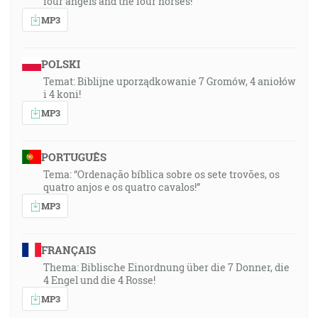
four angels and the four horses!
MP3
POLSKI
Temat: Biblijne uporządkowanie 7 Gromów, 4 aniołów
i 4 koni!
MP3
PORTUGUÊS
Tema: “Ordenação bíblica sobre os sete trovões, os
quatro anjos e os quatro cavalos!”
MP3
FRANÇAIS
Thema: Biblische Einordnung über die 7 Donner, die
4 Engel und die 4 Rosse!
MP3