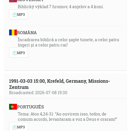
Biblický výklad 7 hromov, 4 anjelov a 4 koní.
MP3
ROMÂNA
Încadrarea biblică a celor șapte tunete, a celor patru
îngeri și a celor patru cai!
MP3
1991-03-03 15:00, Krefeld, Germany, Missions-
Zentrum
Broadcasted: 2026-07-08 19:30
PORTUGUÊS
Tema: Atos 4,24-31: “Ao ouvirem isso, todos, de
comum acordo, levantaram a voz a Deus e oraram!”
MP3