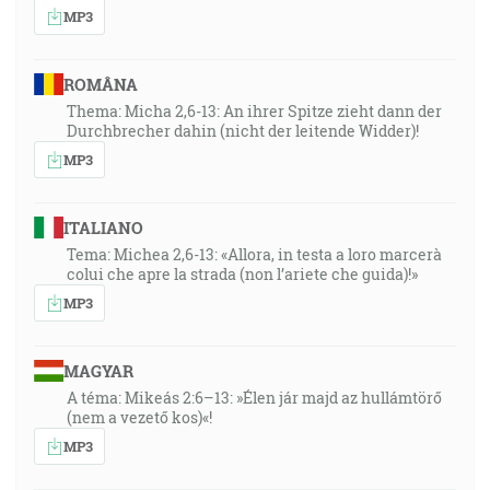
MP3
ROMÂNA
Thema: Micha 2,6-13: An ihrer Spitze zieht dann der
Durchbrecher dahin (nicht der leitende Widder)!
MP3
ITALIANO
Tema: Michea 2,6-13: «Allora, in testa a loro marcerà
colui che apre la strada (non l’ariete che guida)!»
MP3
MAGYAR
A téma: Mikeás 2:6–13: »Élen jár majd az hullámtörő
(nem a vezető kos)«!
MP3