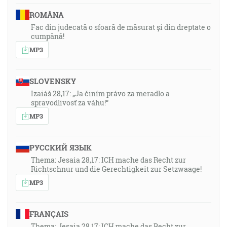
ROMÂNA
Fac din judecată o sfoară de măsurat și din dreptate o
cumpănă!
MP3
SLOVENSKY
Izaiáš 28,17: „Ja činím právo za meradlo a
spravodlivosť za váhu!“
MP3
РУССКИЙ ЯЗЫК
Thema: Jesaia 28,17: ICH mache das Recht zur
Richtschnur und die Gerechtigkeit zur Setzwaage!
MP3
FRANÇAIS
Thema: Jesaia 28,17: ICH mache das Recht zur