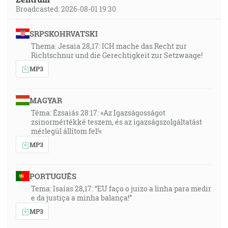
Broadcasted: 2026-08-01 19:30
SRPSKOHRVATSKI
Thema: Jesaia 28,17: ICH mache das Recht zur
Richtschnur und die Gerechtigkeit zur Setzwaage!
MP3
MAGYAR
Téma: Ézsaiás 28:17: »Az Igazságosságot
zsinormértékké teszem, és az igazságszolgáltatást
mérlegül állítom fel!«
MP3
PORTUGUÊS
Tema: Isaías 28,17: “EU faço o juizo a linha para medir
e da justiça a minha balança!”
MP3