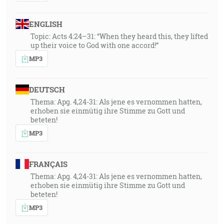
ENGLISH
Topic: Acts 4:24–31: “When they heard this, they lifted
up their voice to God with one accord!”
MP3
DEUTSCH
Thema: Apg. 4,24-31: Als jene es vernommen hatten,
erhoben sie einmütig ihre Stimme zu Gott und
beteten!
MP3
FRANÇAIS
Thema: Apg. 4,24-31: Als jene es vernommen hatten,
erhoben sie einmütig ihre Stimme zu Gott und
beteten!
MP3