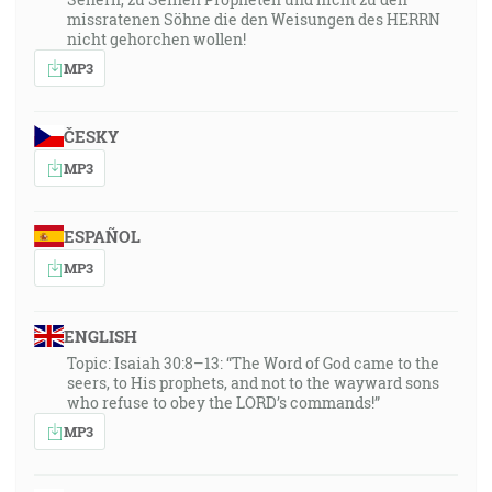
missratenen Söhne die den Weisungen des HERRN
nicht gehorchen wollen!
MP3
ČESKY
MP3
ESPAÑOL
MP3
ENGLISH
Topic: Isaiah 30:8–13: “The Word of God came to the
seers, to His prophets, and not to the wayward sons
who refuse to obey the LORD’s commands!”
MP3