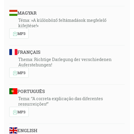
MAGYAR
Téma: »A különböző feltámadások megfelelő
kifejtése!«
MP3
FRANÇAIS
Thema: Richtige Darlegung der verschiedenen
Auferstehungen!
MP3
PORTUGUÊS
Tema: “A correta explicação das diferentes
ressurreições!”
MP3
ENGLISH