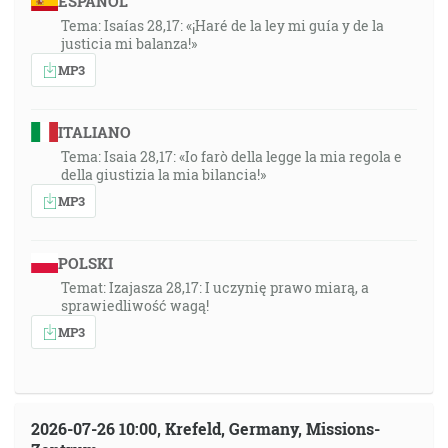
ESPAÑOL
Tema: Isaías 28,17: «¡Haré de la ley mi guía y de la
justicia mi balanza!»
MP3
ITALIANO
Tema: Isaia 28,17: «Io farò della legge la mia regola e
della giustizia la mia bilancia!»
MP3
POLSKI
Temat: Izajasza 28,17: I uczynię prawo miarą, a
sprawiedliwość wagą!
MP3
2026-07-26 10:00, Krefeld, Germany, Missions-