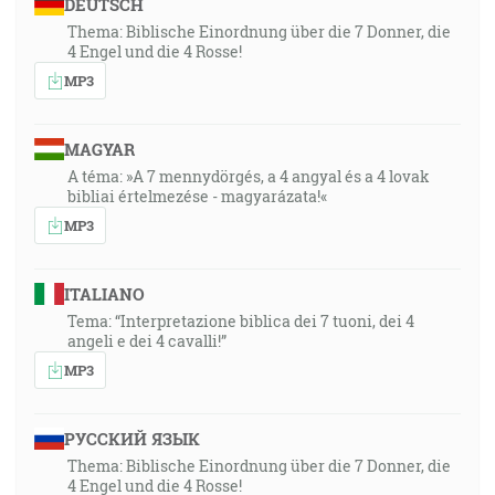
DEUTSCH
Thema: Biblische Einordnung über die 7 Donner, die
4 Engel und die 4 Rosse!
MP3
MAGYAR
A téma: »A 7 mennydörgés, a 4 angyal és a 4 lovak
bibliai értelmezése - magyarázata!«
MP3
ITALIANO
Tema: “Interpretazione biblica dei 7 tuoni, dei 4
angeli e dei 4 cavalli!”
MP3
РУССКИЙ ЯЗЫК
Thema: Biblische Einordnung über die 7 Donner, die
4 Engel und die 4 Rosse!