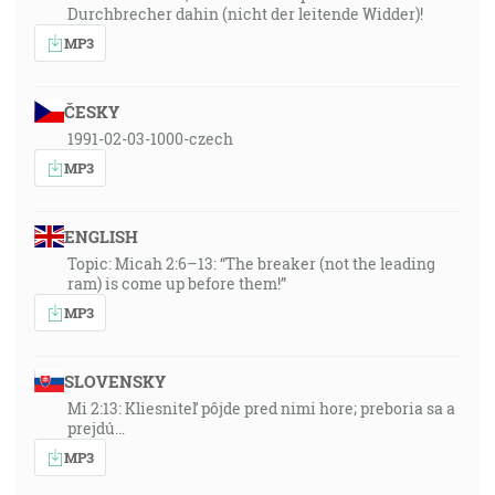
Durchbrecher dahin (nicht der leitende Widder)!
MP3
ČESKY
1991-02-03-1000-czech
MP3
ENGLISH
Topic: Micah 2:6–13: “The breaker (not the leading
ram) is come up before them!”
MP3
SLOVENSKY
Mi 2:13: Kliesniteľ pôjde pred nimi hore; preboria sa a
prejdú…
MP3