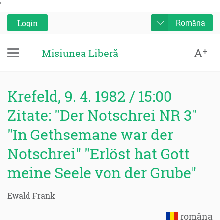
'
Login
Româna
A
+
Misiunea Liberă
Krefeld, 9. 4. 1982 / 15:00
Zitate: "Der Notschrei NR 3"
"In Gethsemane war der
Notschrei" "Erlöst hat Gott
meine Seele von der Grube"
Ewald Frank
româna