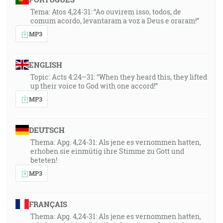
Tema: Atos 4,24-31: “Ao ouvirem isso, todos, de
comum acordo, levantaram a voz a Deus e oraram!”
MP3
ENGLISH
Topic: Acts 4:24–31: “When they heard this, they lifted
up their voice to God with one accord!”
MP3
DEUTSCH
Thema: Apg. 4,24-31: Als jene es vernommen hatten,
erhoben sie einmütig ihre Stimme zu Gott und
beteten!
MP3
FRANÇAIS
Thema: Apg. 4,24-31: Als jene es vernommen hatten,