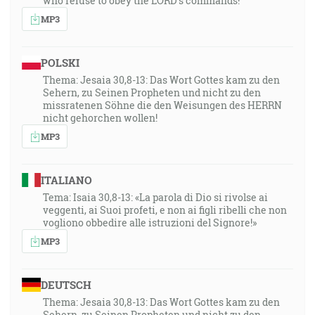
who refuse to obey the LORD’s commands!”
MP3
POLSKI
Thema: Jesaia 30,8-13: Das Wort Gottes kam zu den
Sehern, zu Seinen Propheten und nicht zu den
missratenen Söhne die den Weisungen des HERRN
nicht gehorchen wollen!
MP3
ITALIANO
Tema: Isaia 30,8-13: «La parola di Dio si rivolse ai
veggenti, ai Suoi profeti, e non ai figli ribelli che non
vogliono obbedire alle istruzioni del Signore!»
MP3
DEUTSCH
Thema: Jesaia 30,8-13: Das Wort Gottes kam zu den
Sehern, zu Seinen Propheten und nicht zu den