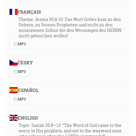
FRANÇAIS
Thema: Jesaia 30,8-13: Das Wort Gottes kam zu den
Sehern, zu Seinen Propheten und nicht zu den
missratenen Söhne die den Weisungen des HERRN
nicht gehorchen wollen!
MP3
ČESKY
MP3
ESPAÑOL
MP3
ENGLISH
Topic: Isaiah 30:8–13: “The Word of God came to the
seers, to His prophets, and not to the wayward sons