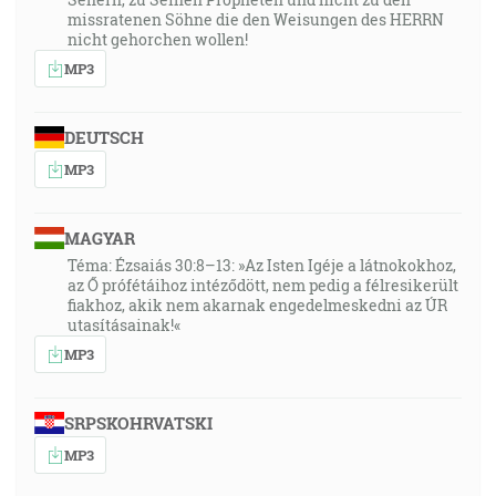
missratenen Söhne die den Weisungen des HERRN
nicht gehorchen wollen!
MP3
DEUTSCH
MP3
MAGYAR
Téma: Ézsaiás 30:8–13: »Az Isten Igéje a látnokokhoz,
az Ő prófétáihoz intéződött, nem pedig a félresikerült
fiakhoz, akik nem akarnak engedelmeskedni az ÚR
utasításainak!«
MP3
SRPSKOHRVATSKI
MP3