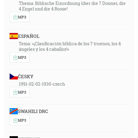
Thema: Biblische Einordnung über die 7 Donner, die
4 Engel und die 4 Rosse!
MP3
ESPAÑOL
Tema: «¡Clasificación bíblica de los 7 truenos, los 4
ángeles y los 4 caballos!»
MP3
ČESKY
1991-02-02-1930-czech
MP3
SWAHILI DRC
MP3