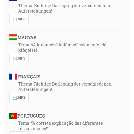
Thema: Richtige Darlegung der verschiedenen
Auferstehungen!
MP3
MAGYAR
Téma: »A különböző feltámadások megfelelő
kifejtése!«
MP3
FRANÇAIS
Thema: Richtige Darlegung der verschiedenen
Auferstehungen!
MP3
PORTUGUÊS
Tema: “A correta explicação das diferentes
ressurreições!”