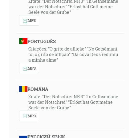
Zitate: "Der Notschrei NR 3" "In Gethsemane
war der Notschrei" "Erlöst hat Gott meine
Seele von der Grube"
MP3
PORTUGUÊS
Citações: “O grito de aflição” “No Getsêmani
foi o grito de aflição” “Da cova Deus redimiu
a minha alma”
MP3
ROMÂNA
Zitate: "Der Notschrei NR 3" "In Gethsemane
war der Notschrei" "Erlöst hat Gott meine
Seele von der Grube"
MP3
РУССКИЙ ЯЗЫК