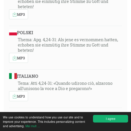
erhoben sie einmütig ihre Stimme zu Gott und
beteten!
MP3
POLSKI
Thema: Apg. 4,24-31: Als jene es vernommen hatten,
erhoben sie einmütig ihre Stimme zu Gott und
beteten!
MP3
ITALIANO
Tema: Atti 4,24-31: «Quando udirono ciò, alzarono
all’unisono la voce a Dio e pregarono!»
MP3
РУССКИЙ ЯЗЫК
We use cookies to understand how you use our site and to
I agree
Thema: Apg. 4,24-31: Als jene es vernommen hatten,
improve your experience. This includes personalizing content
and advertising.
Mai mult ...
erhoben sie einmütig ihre Stimme zu Gott und