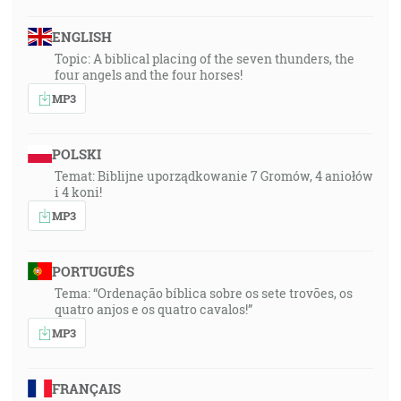
ENGLISH
Topic: A biblical placing of the seven thunders, the
four angels and the four horses!
MP3
POLSKI
Temat: Biblijne uporządkowanie 7 Gromów, 4 aniołów
i 4 koni!
MP3
PORTUGUÊS
Tema: “Ordenação bíblica sobre os sete trovões, os
quatro anjos e os quatro cavalos!”
MP3
FRANÇAIS