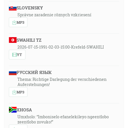
SLOVENSKY
Správne zaradenie rôznych vzkriesení
MP3
SWAHILI TZ
2026-07-15-1991-02-03-15:00-Krefeld-SWAHILI
YT
РУССКИЙ ЯЗЫК
Thema: Richtige Darlegung der verschiedenen
Auferstehungen!
MP3
XHOSA
Umxholo: “Imboniselo efanelekileyo ngeentlobo
zeentlobo zovuko!”