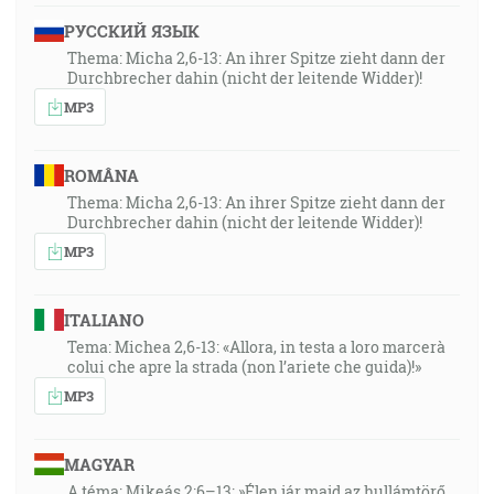
РУССКИЙ ЯЗЫК
Thema: Micha 2,6-13: An ihrer Spitze zieht dann der
Durchbrecher dahin (nicht der leitende Widder)!
MP3
ROMÂNA
Thema: Micha 2,6-13: An ihrer Spitze zieht dann der
Durchbrecher dahin (nicht der leitende Widder)!
MP3
ITALIANO
Tema: Michea 2,6-13: «Allora, in testa a loro marcerà
colui che apre la strada (non l’ariete che guida)!»
MP3
MAGYAR
A téma: Mikeás 2:6–13: »Élen jár majd az hullámtörő