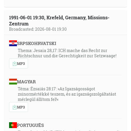
1991-06-01 19:30, Krefeld, Germany, Missions-
Zentrum
Broadcasted: 2026-08-01 19:30
SRPSKOHRVATSKI
Thema: Jesaia 28,17: ICH mache das Recht zur
Richtschnur und die Gerechtigkeit zur Setzwaage!
MP3
MAGYAR
Téma: Ézsaiás 28:17: »Az Igazságosságot
zsinormértékké teszem, és az igazságszolgáltatást
mérlegül állítom fel!«
MP3
PORTUGUÊS