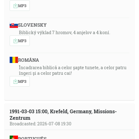
MP3
SLOVENSKY
Biblický výklad 7 hromov, 4 anjelov a 4 koní.
MP3
ROMÂNA
Încadrarea biblică a celor șapte tunete, a celor patru
îngeri și a celor patru cai!
MP3
1991-03-03 15:00, Krefeld, Germany, Missions-
Zentrum
Broadcasted: 2026-07-08 19:30
PORTUGUÊS