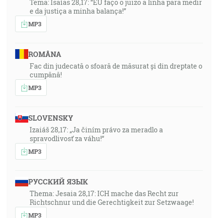
Tema: Isaías 28,17: “EU faço o juizo a linha para medir
e da justiça a minha balança!”
MP3
ROMÂNA
Fac din judecată o sfoară de măsurat și din dreptate o
cumpănă!
MP3
SLOVENSKY
Izaiáš 28,17: „Ja činím právo za meradlo a
spravodlivosť za váhu!“
MP3
РУССКИЙ ЯЗЫК
Thema: Jesaia 28,17: ICH mache das Recht zur
Richtschnur und die Gerechtigkeit zur Setzwaage!
MP3