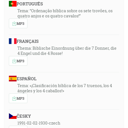
PORTUGUÊS
Tema: “Ordenação bíblica sobre os sete trovões, os
quatro anjos e os quatro cavalos!”
MP3
FRANÇAIS
Thema: Biblische Einordnung über die 7 Donner, die
4 Engel und die 4 Rosse!
MP3
ESPAÑOL
Tema: «¡Clasificación bíblica de los 7 truenos, los 4
ángeles y los 4 caballos!»
MP3
ČESKY
1991-02-02-1930-czech