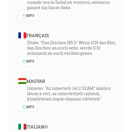
cuando vea la Señal en vosotros, entonces
pasaré sin hacer daño.
MP3
FRANÇAIS
Zitate: "Das Zeichen NR 2" Wenn ICH das Blut,
das Zeichen an euch sehe, werde ICH
schonend an euch vorübergehen
MP3
MAGYAR
Idézetei: "Az ismertetö Jel 2.SZÀM" Amikor
látom a vért, az ismertetöjelt rajtatok,
kíméletesen fogok elmenni elöttetek"
MP3
ITALIANO