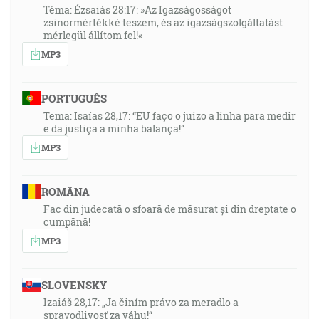
Téma: Ézsaiás 28:17: »Az Igazságosságot
zsinormértékké teszem, és az igazságszolgáltatást
mérlegül állítom fel!«
MP3
PORTUGUÊS
Tema: Isaías 28,17: “EU faço o juizo a linha para medir
e da justiça a minha balança!”
MP3
ROMÂNA
Fac din judecată o sfoară de măsurat și din dreptate o
cumpănă!
MP3
SLOVENSKY
Izaiáš 28,17: „Ja činím právo za meradlo a
spravodlivosť za váhu!“