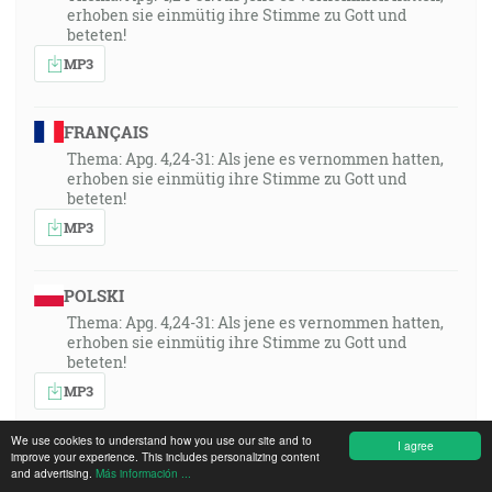
erhoben sie einmütig ihre Stimme zu Gott und
beteten!
MP3
FRANÇAIS
Thema: Apg. 4,24-31: Als jene es vernommen hatten,
erhoben sie einmütig ihre Stimme zu Gott und
beteten!
MP3
POLSKI
Thema: Apg. 4,24-31: Als jene es vernommen hatten,
erhoben sie einmütig ihre Stimme zu Gott und
beteten!
MP3
We use cookies to understand how you use our site and to
I agree
improve your experience. This includes personalizing content
ITALIANO
and advertising.
Más información ...
Tema: Atti 4,24-31: «Quando udirono ciò, alzarono