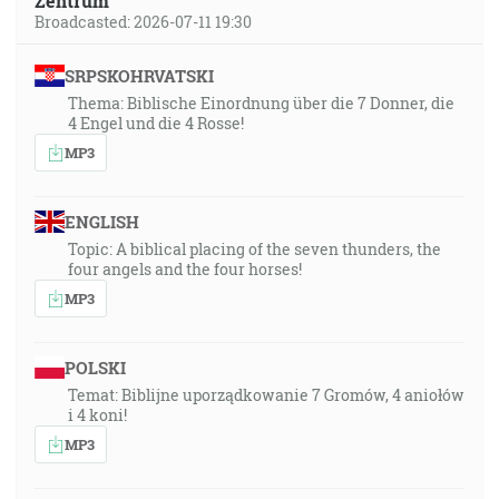
Zentrum
Broadcasted: 2026-07-11 19:30
SRPSKOHRVATSKI
Thema: Biblische Einordnung über die 7 Donner, die
4 Engel und die 4 Rosse!
MP3
ENGLISH
Topic: A biblical placing of the seven thunders, the
four angels and the four horses!
MP3
POLSKI
Temat: Biblijne uporządkowanie 7 Gromów, 4 aniołów
i 4 koni!
MP3