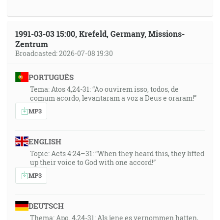
1991-03-03 15:00, Krefeld, Germany, Missions-
Zentrum
Broadcasted: 2026-07-08 19:30
PORTUGUÊS
Tema: Atos 4,24-31: “Ao ouvirem isso, todos, de
comum acordo, levantaram a voz a Deus e oraram!”
MP3
ENGLISH
Topic: Acts 4:24–31: “When they heard this, they lifted
up their voice to God with one accord!”
MP3
DEUTSCH
Thema: Apg. 4,24-31: Als jene es vernommen hatten,