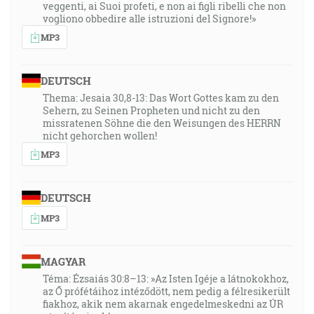
veggenti, ai Suoi profeti, e non ai figli ribelli che non
vogliono obbedire alle istruzioni del Signore!»
MP3
DEUTSCH
Thema: Jesaia 30,8-13: Das Wort Gottes kam zu den
Sehern, zu Seinen Propheten und nicht zu den
missratenen Söhne die den Weisungen des HERRN
nicht gehorchen wollen!
MP3
DEUTSCH
MP3
MAGYAR
Téma: Ézsaiás 30:8–13: »Az Isten Igéje a látnokokhoz,
az Ő prófétáihoz intéződött, nem pedig a félresikerült
fiakhoz, akik nem akarnak engedelmeskedni az ÚR