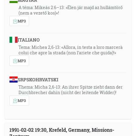
MAGYAR
A téma: Mikeás 2:6–13: »Élen jár majd az hullámtörő
(nem a vezető kos)«!
MP3
ITALIANO
Tema: Michea 2,6-13: «Allora, in testa a loro marcerà
colui che apre la strada (non l’ariete che guida)!»
MP3
SRPSKOHRVATSKI
Thema: Micha 2,6-13: An ihrer Spitze zieht dann der
Durchbrecher dahin (nicht der leitende Widder)!
MP3
1991-02-02 19:30, Krefeld, Germany, Missions-