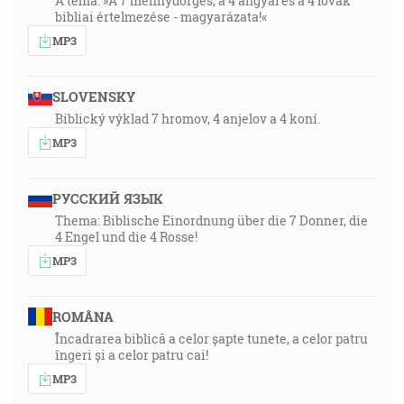
A téma: »A 7 mennydörgés, a 4 angyal és a 4 lovak
bibliai értelmezése - magyarázata!«
MP3
SLOVENSKY
Biblický výklad 7 hromov, 4 anjelov a 4 koní.
MP3
РУССКИЙ ЯЗЫК
Thema: Biblische Einordnung über die 7 Donner, die
4 Engel und die 4 Rosse!
MP3
ROMÂNA
Încadrarea biblică a celor șapte tunete, a celor patru
îngeri și a celor patru cai!
MP3