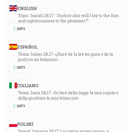
ENGLISH
Topic: Isaiah 28:17: “Justice also will I lay to the line,
and righteousness to the plummet.!”
MP3
ESPAÑOL
Tema: Isaías 28,17: «¡Haré de la ley mi guía y de la
justicia mi balanza!»
MP3
ITALIANO
Tema: Isaia 28,17: «Io farò della legge la mia regola e
della giustizia la mia bilancia!»
MP3
POLSKI
Temat: Izajasza 28,17: I uczynię prawo miarą, a