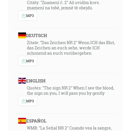
Citáty: "Znamení č. 2" Až uvidím krev,
znamení na tobě, jemně tě obejdu.
MP3
DEUTSCH
Zitate: "Das Zeichen NR 2" Wenn ICH das Blut,
das Zeichen an euch sehe, werde ICH
schonend an euch vorübergehen
MP3
ENGLISH
Quotes: "The sign NR 2" When I see the blood,
the sign on you, I will pass you by gently
MP3
ESPAÑOL
WMB: "La Señal NR 2" Cuando vea la sangre,