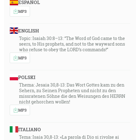
ESPAÑOL
MP3
ENGLISH
Topic: Isaiah 30:8–13: “The Word of God came to the
seers, to His prophets, and not to the wayward sons
who refuse to obey the LORD’s commands!”
MP3
POLSKI
Thema: Jesaia 30,8-13: Das Wort Gottes kam zu den
Sehern, zu Seinen Propheten und nicht zu den
missratenen Söhne die den Weisungen des HERRN
nicht gehorchen wollen!
MP3
ITALIANO
Tema: Isaia 30,8-13: «La parola di Dio si rivolse ai