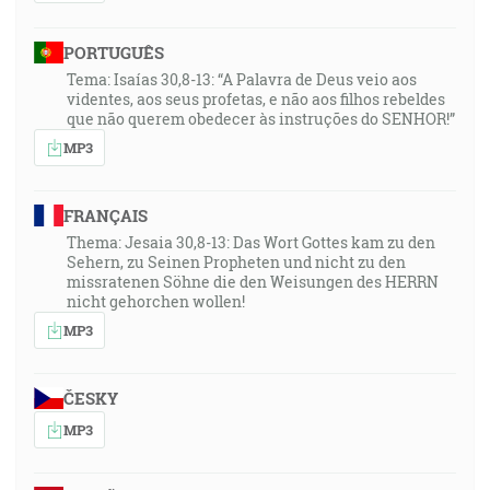
PORTUGUÊS
Tema: Isaías 30,8-13: “A Palavra de Deus veio aos
videntes, aos seus profetas, e não aos filhos rebeldes
que não querem obedecer às instruções do SENHOR!”
MP3
FRANÇAIS
Thema: Jesaia 30,8-13: Das Wort Gottes kam zu den
Sehern, zu Seinen Propheten und nicht zu den
missratenen Söhne die den Weisungen des HERRN
nicht gehorchen wollen!
MP3
ČESKY
MP3