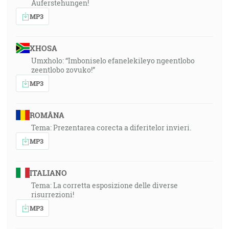
Auferstehungen!
MP3
XHOSA
Umxholo: “Imboniselo efanelekileyo ngeentlobo
zeentlobo zovuko!”
MP3
ROMÂNA
Tema: Prezentarea corecta a diferitelor invieri.
MP3
ITALIANO
Tema: La corretta esposizione delle diverse
risurrezioni!
MP3