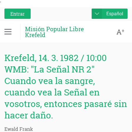
'
Entrar
Español
Misión Popular Libre
A
+
Krefeld
Krefeld, 14. 3. 1982 / 10:00
WMB: "La Señal NR 2"
Cuando vea la sangre,
cuando vea la Señal en
vosotros, entonces pasaré sin
hacer daño.
Ewald Frank