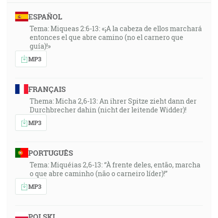
ESPAÑOL
Tema: Miqueas 2:6-13: «¡A la cabeza de ellos marchará
entonces el que abre camino (no el carnero que
guía)!»
MP3
FRANÇAIS
Thema: Micha 2,6-13: An ihrer Spitze zieht dann der
Durchbrecher dahin (nicht der leitende Widder)!
MP3
PORTUGUÊS
Tema: Miquéias 2,6-13: “À frente deles, então, marcha
o que abre caminho (não o carneiro líder)!”
MP3
POLSKI