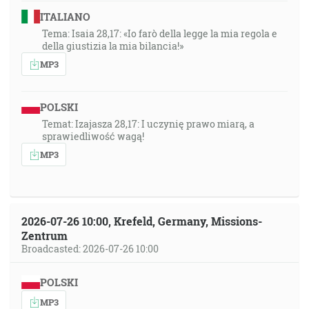
ITALIANO
Tema: Isaia 28,17: «Io farò della legge la mia regola e
della giustizia la mia bilancia!»
MP3
POLSKI
Temat: Izajasza 28,17: I uczynię prawo miarą, a
sprawiedliwość wagą!
MP3
2026-07-26 10:00, Krefeld, Germany, Missions-
Zentrum
Broadcasted: 2026-07-26 10:00
POLSKI
MP3