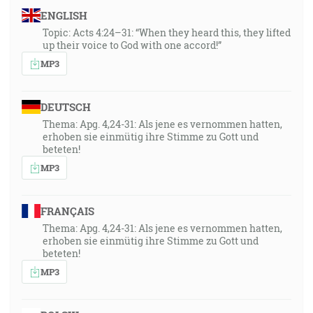
ENGLISH
Topic: Acts 4:24–31: “When they heard this, they lifted
up their voice to God with one accord!”
MP3
DEUTSCH
Thema: Apg. 4,24-31: Als jene es vernommen hatten,
erhoben sie einmütig ihre Stimme zu Gott und
beteten!
MP3
FRANÇAIS
Thema: Apg. 4,24-31: Als jene es vernommen hatten,
erhoben sie einmütig ihre Stimme zu Gott und
beteten!
MP3