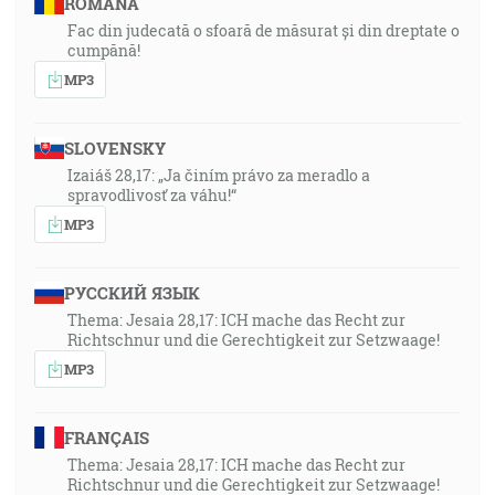
ROMÂNA
Fac din judecată o sfoară de măsurat și din dreptate o
cumpănă!
MP3
SLOVENSKY
Izaiáš 28,17: „Ja činím právo za meradlo a
spravodlivosť za váhu!“
MP3
РУССКИЙ ЯЗЫК
Thema: Jesaia 28,17: ICH mache das Recht zur
Richtschnur und die Gerechtigkeit zur Setzwaage!
MP3
FRANÇAIS
Thema: Jesaia 28,17: ICH mache das Recht zur
Richtschnur und die Gerechtigkeit zur Setzwaage!