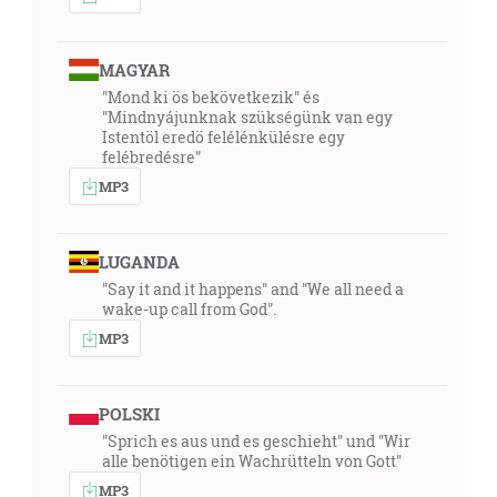
MAGYAR
"Mond ki ös bekövetkezik" és
"Mindnyájunknak szükségünk van egy
Istentöl eredö felélénkülésre egy
felébredésre"
MP3
LUGANDA
"Say it and it happens" and "We all need a
wake-up call from God".
MP3
POLSKI
"Sprich es aus und es geschieht" und "Wir
alle benötigen ein Wachrütteln von Gott"
MP3