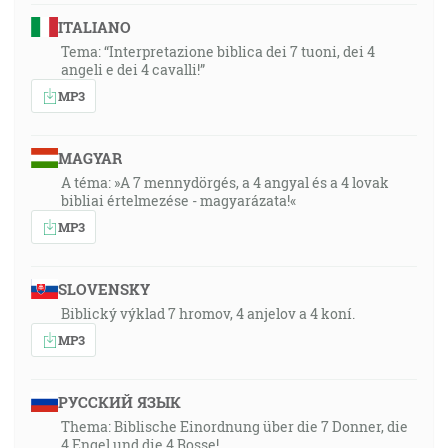
ITALIANO
Tema: “Interpretazione biblica dei 7 tuoni, dei 4
angeli e dei 4 cavalli!”
MP3
MAGYAR
A téma: »A 7 mennydörgés, a 4 angyal és a 4 lovak
bibliai értelmezése - magyarázata!«
MP3
SLOVENSKY
Biblický výklad 7 hromov, 4 anjelov a 4 koní.
MP3
РУССКИЙ ЯЗЫК
Thema: Biblische Einordnung über die 7 Donner, die
4 Engel und die 4 Rosse!