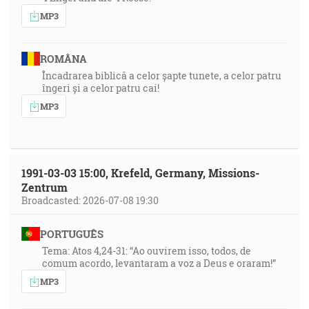
MP3
ROMÂNA
Încadrarea biblică a celor șapte tunete, a celor patru
îngeri și a celor patru cai!
MP3
1991-03-03 15:00, Krefeld, Germany, Missions-
Zentrum
Broadcasted: 2026-07-08 19:30
PORTUGUÊS
Tema: Atos 4,24-31: “Ao ouvirem isso, todos, de
comum acordo, levantaram a voz a Deus e oraram!”
MP3