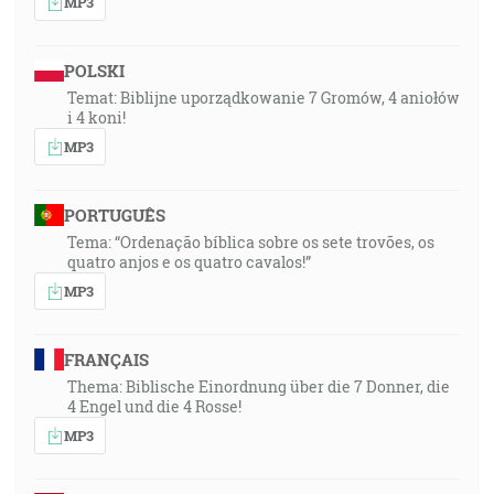
MP3
POLSKI
Temat: Biblijne uporządkowanie 7 Gromów, 4 aniołów
i 4 koni!
MP3
PORTUGUÊS
Tema: “Ordenação bíblica sobre os sete trovões, os
quatro anjos e os quatro cavalos!”
MP3
FRANÇAIS
Thema: Biblische Einordnung über die 7 Donner, die
4 Engel und die 4 Rosse!
MP3