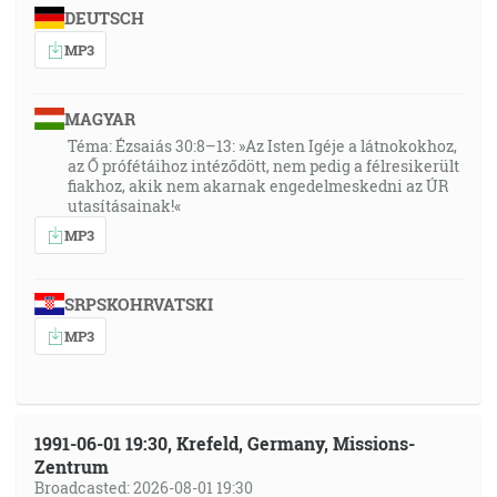
DEUTSCH
MP3
MAGYAR
Téma: Ézsaiás 30:8–13: »Az Isten Igéje a látnokokhoz,
az Ő prófétáihoz intéződött, nem pedig a félresikerült
fiakhoz, akik nem akarnak engedelmeskedni az ÚR
utasításainak!«
MP3
SRPSKOHRVATSKI
MP3
1991-06-01 19:30, Krefeld, Germany, Missions-
Zentrum
Broadcasted: 2026-08-01 19:30