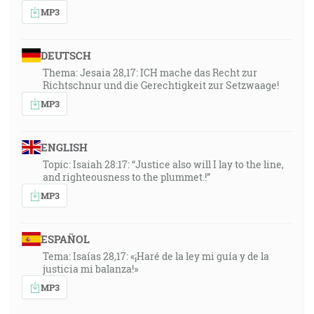
MP3
DEUTSCH
Thema: Jesaia 28,17: ICH mache das Recht zur
Richtschnur und die Gerechtigkeit zur Setzwaage!
MP3
ENGLISH
Topic: Isaiah 28:17: “Justice also will I lay to the line,
and righteousness to the plummet.!”
MP3
ESPAÑOL
Tema: Isaías 28,17: «¡Haré de la ley mi guía y de la
justicia mi balanza!»
MP3