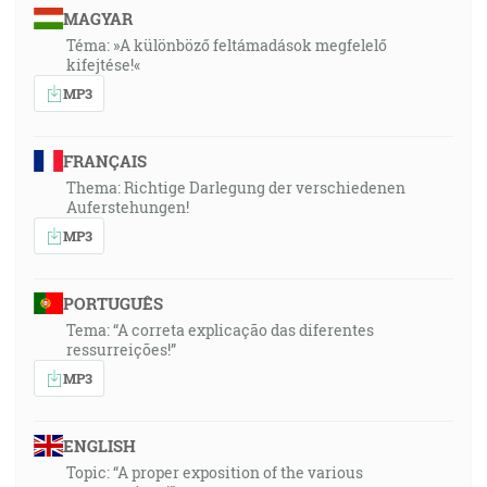
MAGYAR
Téma: »A különböző feltámadások megfelelő
kifejtése!«
MP3
FRANÇAIS
Thema: Richtige Darlegung der verschiedenen
Auferstehungen!
MP3
PORTUGUÊS
Tema: “A correta explicação das diferentes
ressurreições!”
MP3
ENGLISH
Topic: “A proper exposition of the various