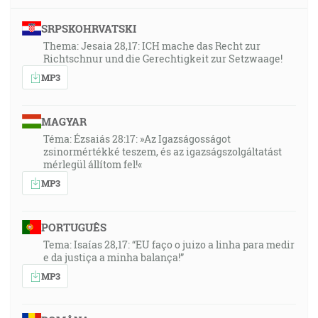
SRPSKOHRVATSKI
Thema: Jesaia 28,17: ICH mache das Recht zur
Richtschnur und die Gerechtigkeit zur Setzwaage!
MP3
MAGYAR
Téma: Ézsaiás 28:17: »Az Igazságosságot
zsinormértékké teszem, és az igazságszolgáltatást
mérlegül állítom fel!«
MP3
PORTUGUÊS
Tema: Isaías 28,17: “EU faço o juizo a linha para medir
e da justiça a minha balança!”
MP3