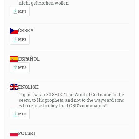
nicht gehorchen wollen!
MP3
ČESKY
MP3
ESPAÑOL
MP3
ENGLISH
Topic: Isaiah 30:8–13: “The Word of God came to the
seers, to His prophets, and not to the wayward sons
who refuse to obey the LORD’s commands!”
MP3
POLSKI