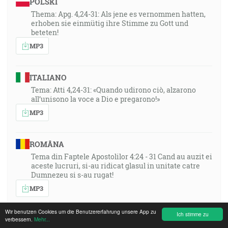
POLSKI
Thema: Apg. 4,24-31: Als jene es vernommen hatten,
erhoben sie einmütig ihre Stimme zu Gott und
beteten!
MP3
ITALIANO
Tema: Atti 4,24-31: «Quando udirono ciò, alzarono
all’unisono la voce a Dio e pregarono!»
MP3
ROMÂNA
Tema din Faptele Apostolilor 4:24 - 31 Cand au auzit ei
aceste lucruri, si-au ridicat glasul in unitate catre
Dumnezeu si s-au rugat!
MP3
Wir benutzen Cookies um die Benutzererfahrung unsere App zu
Ich stimme zu
РУССКИЙ ЯЗЫК
verbessern.
Mehr...