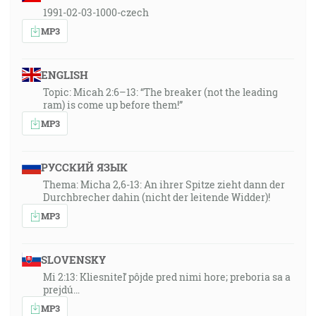
1991-02-03-1000-czech
MP3
ENGLISH
Topic: Micah 2:6–13: “The breaker (not the leading
ram) is come up before them!”
MP3
РУССКИЙ ЯЗЫК
Thema: Micha 2,6-13: An ihrer Spitze zieht dann der
Durchbrecher dahin (nicht der leitende Widder)!
MP3
SLOVENSKY
Mi 2:13: Kliesniteľ pôjde pred nimi hore; preboria sa a
prejdú…
MP3