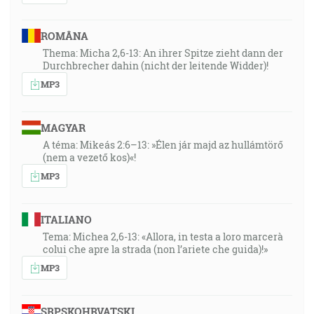
ROMÂNA
Thema: Micha 2,6-13: An ihrer Spitze zieht dann der
Durchbrecher dahin (nicht der leitende Widder)!
MP3
MAGYAR
A téma: Mikeás 2:6–13: »Élen jár majd az hullámtörő
(nem a vezető kos)«!
MP3
ITALIANO
Tema: Michea 2,6-13: «Allora, in testa a loro marcerà
colui che apre la strada (non l’ariete che guida)!»
MP3
SRPSKOHRVATSKI