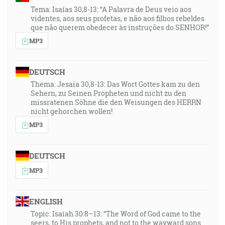
Iď hore do Gileádu a naber balzamu, panno, dcéro
Tema: Isaías 30,8-13: “A Palavra de Deus veio aos
Egypta! Nadarmo používaš mnohé lieky! Nieto tebe
videntes, aos seus profetas, e não aos filhos rebeldes
zacelenia!"
que não querem obedecer às instruções do SENHOR!”
MP3
43:50
"Židom 10:25", "… neopúšťajúc svojho shromaždenia,
DEUTSCH
ako majú niektorí obyčaj, ale napomínajúc sa, a to tým
viacej, čím viacej vidíte, že sa blíži ten deň."
Thema: Jesaia 30,8-13: Das Wort Gottes kam zu den
Sehern, zu Seinen Propheten und nicht zu den
missratenen Söhne die den Weisungen des HERRN
nicht gehorchen wollen!
MP3
DEUTSCH
MP3
ENGLISH
Topic: Isaiah 30:8–13: “The Word of God came to the
seers, to His prophets, and not to the wayward sons