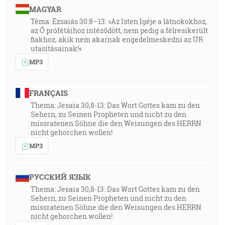
uzdravoval ich a vyslobodzoval z ich mnohej záhuby."
MAGYAR
Téma: Ézsaiás 30:8–13: »Az Isten Igéje a látnokokhoz,
35:53
az Ő prófétáihoz intéződött, nem pedig a félresikerült
fiakhoz, akik nem akarnak engedelmeskedni az ÚR
"Lukáš 5:31", "A Ježiš odpovedal a riekol im: Zdraví
utasításainak!«
nepotrebujú lekára, ale nemocní."
MP3
36:08
"2. Kroník/Paralipomenon 16:12", "Potom v tridsiatom
FRANÇAIS
deviatom roku svojho kráľovstva onemocnel Aza na
Thema: Jesaia 30,8-13: Das Wort Gottes kam zu den
svoje nohy, a to veľmi ťažkou nemocou. No, ani vo
Sehern, zu Seinen Propheten und nicht zu den
missratenen Söhne die den Weisungen des HERRN
svojej nemoci nehľadal Hospodina, ale lekárov."
nicht gehorchen wollen!
MP3
37:14
"Ezechiel 3:3", "A riekol mi: Synu človeka, nakŕm svoje
brucho a naplň svoje vnútornosti týmto svitkom
РУССКИЙ ЯЗЫК
knihy, ktorý ti dávam. A zjedol som, a bol v mojich
Thema: Jesaia 30,8-13: Das Wort Gottes kam zu den
ústach čo do sladkosti ako med.
Sehern, zu Seinen Propheten und nicht zu den
missratenen Söhne die den Weisungen des HERRN
nicht gehorchen wollen!
Zjavenie 10:9-10