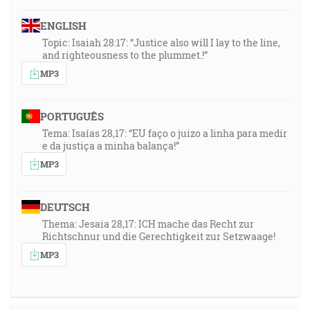
ENGLISH
Topic: Isaiah 28:17: “Justice also will I lay to the line,
and righteousness to the plummet.!”
MP3
PORTUGUÊS
Tema: Isaías 28,17: “EU faço o juizo a linha para medir
e da justiça a minha balança!”
MP3
DEUTSCH
Thema: Jesaia 28,17: ICH mache das Recht zur
Richtschnur und die Gerechtigkeit zur Setzwaage!
MP3