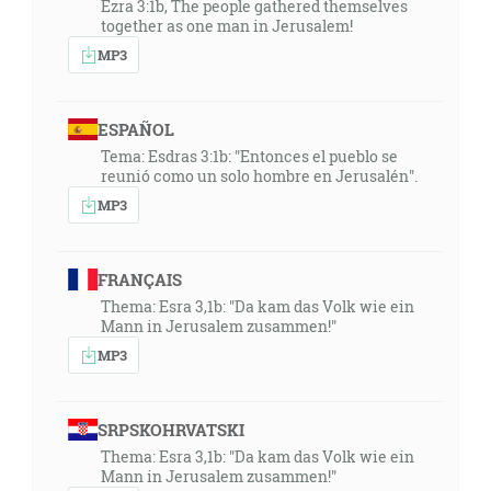
vecmi, striebrom alebo zlatom, ste vykúpení z
Ezra 3:1b, The people gathered themselves
márneho svojho obcovania, podaného otcami, ale
together as one man in Jerusalem!
drahocennou krvou ako bezvadného a
MP3
nepoškvrneného baránka, Krista …"
ESPAÑOL
07:00
Tema: Esdras 3:1b: "Entonces el pueblo se
"Izaiáš 43:4", "Preto, že si drahý v mojich očiach, si aj
reunió como un solo hombre en Jerusalén".
učinený slávny, a ja ťa milujem, a dám ľudí za teba a
MP3
národy za tvoju dušu."
08:25
FRANÇAIS
"2. Korinťanom 3:18", "No, my všetci odostretou tvárou
Thema: Esra 3,1b: "Da kam das Volk wie ein
vzhliadajúc sa v sláve Pánovej sťa v zrkadle meníme
Mann in Jerusalem zusammen!"
sa na ten istý obraz, od slávy v slávu, ako od Ducha
MP3
Pánovho."
08:36
SRPSKOHRVATSKI
"Izaiáš 46:10", "… ktorý oznamujem od počiatku to, čo
Thema: Esra 3,1b: "Da kam das Volk wie ein
bude na koniec, a od pradávna veci, ktoré sa ešte
Mann in Jerusalem zusammen!"