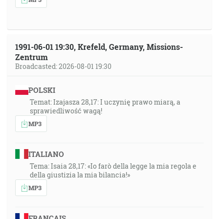
1991-06-01 19:30, Krefeld, Germany, Missions-
Zentrum
Broadcasted: 2026-08-01 19:30
POLSKI
Temat: Izajasza 28,17: I uczynię prawo miarą, a
sprawiedliwość wagą!
MP3
ITALIANO
Tema: Isaia 28,17: «Io farò della legge la mia regola e
della giustizia la mia bilancia!»
MP3
FRANÇAIS