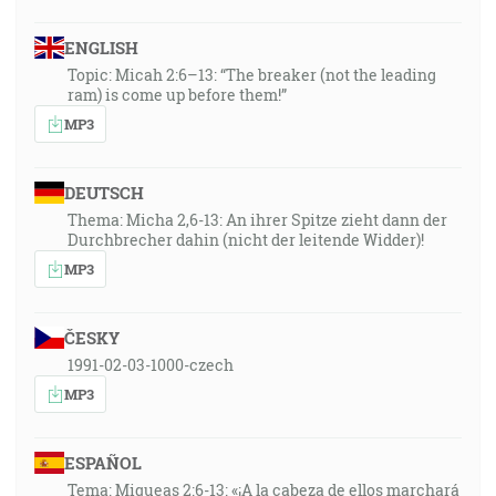
ENGLISH
Topic: Micah 2:6–13: “The breaker (not the leading
ram) is come up before them!”
MP3
DEUTSCH
Thema: Micha 2,6-13: An ihrer Spitze zieht dann der
Durchbrecher dahin (nicht der leitende Widder)!
MP3
ČESKY
1991-02-03-1000-czech
MP3
ESPAÑOL
Tema: Miqueas 2:6-13: «¡A la cabeza de ellos marchará