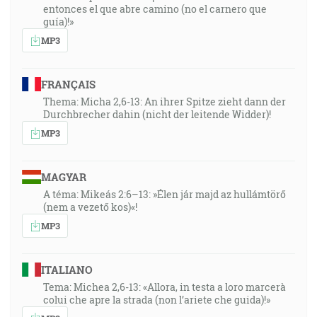
entonces el que abre camino (no el carnero que
guía)!»
MP3
FRANÇAIS
Thema: Micha 2,6-13: An ihrer Spitze zieht dann der
Durchbrecher dahin (nicht der leitende Widder)!
MP3
MAGYAR
A téma: Mikeás 2:6–13: »Élen jár majd az hullámtörő
(nem a vezető kos)«!
MP3
ITALIANO
Tema: Michea 2,6-13: «Allora, in testa a loro marcerà
colui che apre la strada (non l’ariete che guida)!»