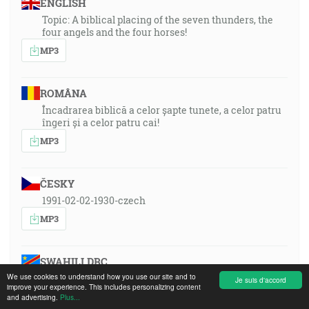
ENGLISH
Topic: A biblical placing of the seven thunders, the
four angels and the four horses!
MP3
ROMÂNA
Încadrarea biblică a celor șapte tunete, a celor patru
îngeri și a celor patru cai!
MP3
ČESKY
1991-02-02-1930-czech
MP3
SWAHILI DRC
We use cookies to understand how you use our site and to
Je suis d'accord
MP3
improve your experience. This includes personalizing content
and advertising.
Plus...