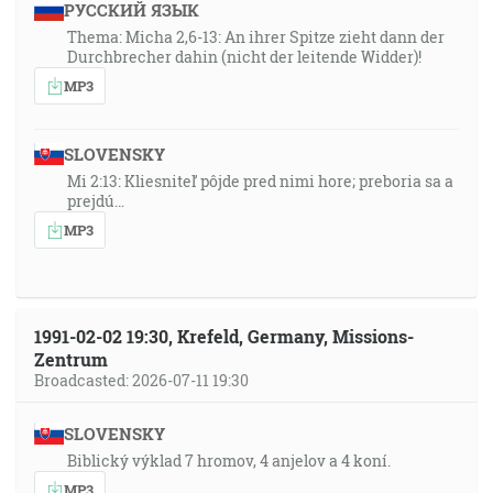
РУССКИЙ ЯЗЫК
Thema: Micha 2,6-13: An ihrer Spitze zieht dann der
Durchbrecher dahin (nicht der leitende Widder)!
MP3
SLOVENSKY
Mi 2:13: Kliesniteľ pôjde pred nimi hore; preboria sa a
prejdú…
MP3
1991-02-02 19:30, Krefeld, Germany, Missions-
Zentrum
Broadcasted: 2026-07-11 19:30
SLOVENSKY
Biblický výklad 7 hromov, 4 anjelov a 4 koní.
MP3