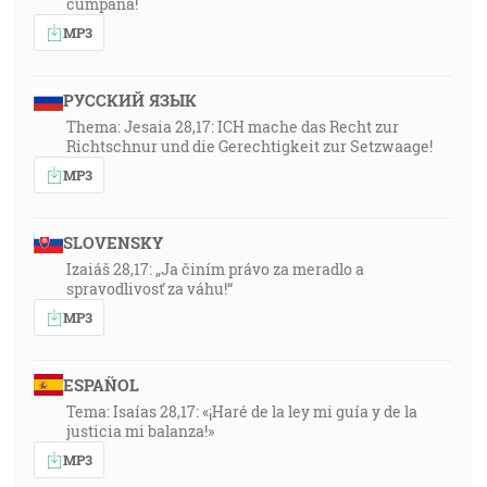
cumpănă!
MP3
РУССКИЙ ЯЗЫК
Thema: Jesaia 28,17: ICH mache das Recht zur
Richtschnur und die Gerechtigkeit zur Setzwaage!
MP3
SLOVENSKY
Izaiáš 28,17: „Ja činím právo za meradlo a
spravodlivosť za váhu!“
MP3
ESPAÑOL
Tema: Isaías 28,17: «¡Haré de la ley mi guía y de la
justicia mi balanza!»
MP3