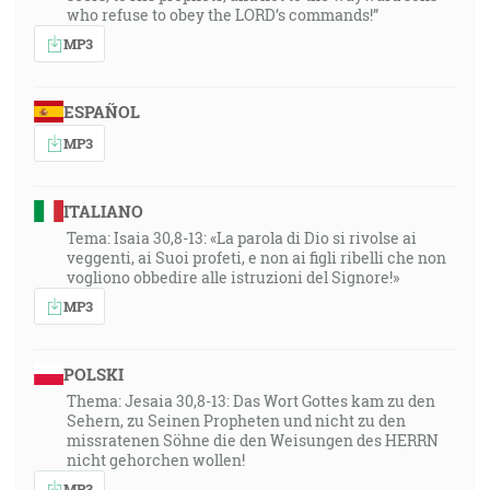
who refuse to obey the LORD’s commands!”
MP3
ESPAÑOL
MP3
ITALIANO
Tema: Isaia 30,8-13: «La parola di Dio si rivolse ai
veggenti, ai Suoi profeti, e non ai figli ribelli che non
vogliono obbedire alle istruzioni del Signore!»
MP3
POLSKI
Thema: Jesaia 30,8-13: Das Wort Gottes kam zu den
Sehern, zu Seinen Propheten und nicht zu den
missratenen Söhne die den Weisungen des HERRN
nicht gehorchen wollen!
MP3