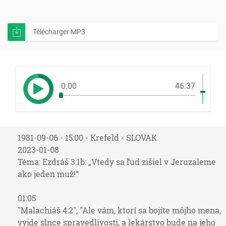
Télécharger MP3
0:00
46:37
1981-09-06 - 15:00 - Krefeld - SLOVAK
2023-01-08
Téma: Ezdráš 3:1b: „Vtedy sa ľud zišiel v Jeruzaleme
ako jeden muž!“
01:05
"Malachiáš 4:2", "Ale vám, ktorí sa bojíte môjho mena,
vyjde slnce spravedlivosti, a lekárstvo bude na jeho