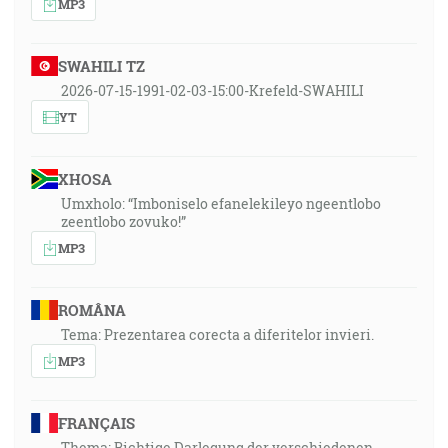
MP3
SWAHILI TZ
2026-07-15-1991-02-03-15:00-Krefeld-SWAHILI
YT
XHOSA
Umxholo: “Imboniselo efanelekileyo ngeentlobo
zeentlobo zovuko!”
MP3
ROMÂNA
Tema: Prezentarea corecta a diferitelor invieri.
MP3
FRANÇAIS
Thema: Richtige Darlegung der verschiedenen