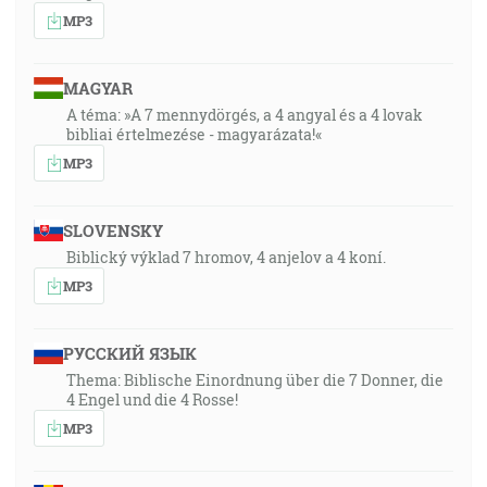
MP3
MAGYAR
A téma: »A 7 mennydörgés, a 4 angyal és a 4 lovak
bibliai értelmezése - magyarázata!«
MP3
SLOVENSKY
Biblický výklad 7 hromov, 4 anjelov a 4 koní.
MP3
РУССКИЙ ЯЗЫК
Thema: Biblische Einordnung über die 7 Donner, die
4 Engel und die 4 Rosse!
MP3