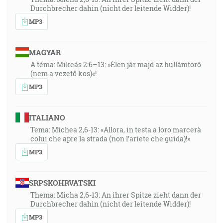
Durchbrecher dahin (nicht der leitende Widder)!
MP3
MAGYAR
A téma: Mikeás 2:6–13: »Élen jár majd az hullámtörő
(nem a vezető kos)«!
MP3
ITALIANO
Tema: Michea 2,6-13: «Allora, in testa a loro marcerà
colui che apre la strada (non l’ariete che guida)!»
MP3
SRPSKOHRVATSKI
Thema: Micha 2,6-13: An ihrer Spitze zieht dann der
Durchbrecher dahin (nicht der leitende Widder)!
MP3