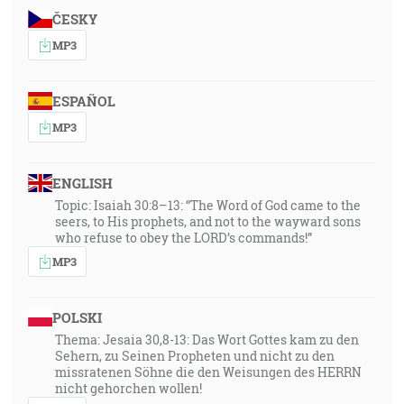
"1. Korinťanom 10:11", "A toto všetko sa dialo tamtým
ČESKY
predobrazne, a je napísané na naše napomenutie, ku
MP3
ktorým došly konce vekov."
ESPAÑOL
31:20
"Malachiáš 4:5", "Hľa, ja vám pošlem proroka Eliáša,
MP3
prv ako prijde deň Hospodinov, veľký a strašný."
ENGLISH
32:33
Topic: Isaiah 30:8–13: “The Word of God came to the
"1. Korinťanom 2:7", "… ale hovoríme múdrosť Božiu v
seers, to His prophets, and not to the wayward sons
tajomstve, skrytú, ktorú predurčil Boh pred veky na
who refuse to obey the LORD’s commands!”
našu slávu …
MP3
Kološanom 1:26
POLSKI
… tajomstvo, skryté od vekov a od dávnych pokolení,
Thema: Jesaia 30,8-13: Das Wort Gottes kam zu den
ale teraz je zjavené jeho svätým …
Sehern, zu Seinen Propheten und nicht zu den
missratenen Söhne die den Weisungen des HERRN
Efežanom 3:9
nicht gehorchen wollen!