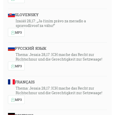
Egypta! Nadarmo používaš mnohé lieky! Nieto tebe
zacelenia!"
SLOVENSKY
43:50
Izaiáš 28,17: „Ja činím právo za meradlo a
spravodlivosť za váhu!“
"Židom 10:25", "… neopúšťajúc svojho shromaždenia,
ako majú niektorí obyčaj, ale napomínajúc sa, a to tým
MP3
viacej, čím viacej vidíte, že sa blíži ten deň."
РУССКИЙ ЯЗЫК
Thema: Jesaia 28,17: ICH mache das Recht zur
Richtschnur und die Gerechtigkeit zur Setzwaage!
MP3
FRANÇAIS
Thema: Jesaia 28,17: ICH mache das Recht zur
Richtschnur und die Gerechtigkeit zur Setzwaage!
MP3