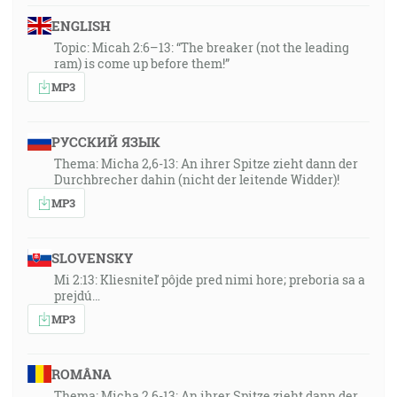
ENGLISH
Topic: Micah 2:6–13: “The breaker (not the leading
ram) is come up before them!”
MP3
РУССКИЙ ЯЗЫК
Thema: Micha 2,6-13: An ihrer Spitze zieht dann der
Durchbrecher dahin (nicht der leitende Widder)!
MP3
SLOVENSKY
Mi 2:13: Kliesniteľ pôjde pred nimi hore; preboria sa a
prejdú…
MP3
ROMÂNA
Thema: Micha 2,6-13: An ihrer Spitze zieht dann der