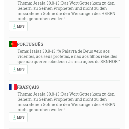
Thema: Jesaia 30,8-13: Das Wort Gottes kam zu den
pomáhajúc im."
Sehern, zu Seinen Propheten und nicht zu den
missratenen Söhne die den Weisungen des HERRN
27:43
nicht gehorchen wollen!
"Ezd 5:9-11", "Vtedy sme sa pýtali tých starších a takto
MP3
sme im povedali: Kto vám rozkázal staväť tento dom a
vymurovať tento múr? Áno, i na ich mená sme sa ich
PORTUGUÊS
pýtali, aby sme popísali mená mužov, ktorí sú prední
Tema: Isaías 30,8-13: “A Palavra de Deus veio aos
medzi nimi, aby sme ti ich oznámili. A oni nám takto
videntes, aos seus profetas, e não aos filhos rebeldes
odpovedali: My sme služobníci Boha nebies a zeme a
que não querem obedecer às instruções do SENHOR!”
staviame dom, ktorý bol už pred týmto vystavený
MP3
pred mnohými roky, a staväl ho veľký kráľ Izraelov i
dostavil ho."
FRANÇAIS
30:14
Thema: Jesaia 30,8-13: Das Wort Gottes kam zu den
Sehern, zu Seinen Propheten und nicht zu den
"Filipänom 1:6", "… a práve preto dôverujem, že ten,
missratenen Söhne die den Weisungen des HERRN
ktorý započal vo vás dobré dielo, ho aj dokoná a
nicht gehorchen wollen!
zachová až do dňa Ježiša Krista …"
MP3
30:53