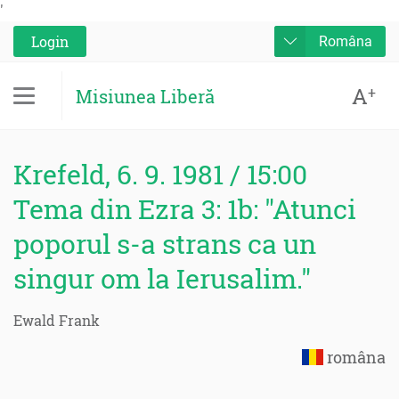
'
Login
Româna
A
+
Misiunea Liberă
Krefeld, 6. 9. 1981 / 15:00
Tema din Ezra 3: 1b: "Atunci
poporul s-a strans ca un
singur om la Ierusalim."
Ewald Frank
româna