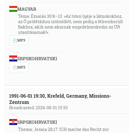
MAGYAR
35:53
Téma: Ézsaiás 30:8–13: »Az Isten Igéje a látnokokhoz,
"Lukáš 5:31", "A Ježiš odpovedal a riekol im: Zdraví
az Ő prófétáihoz intéződött, nem pedig a félresikerült
nepotrebujú lekára, ale nemocní."
fiakhoz, akik nem akarnak engedelmeskedni az ÚR
utasításainak!«
36:08
MP3
"2. Kroník/Paralipomenon 16:12", "Potom v tridsiatom
deviatom roku svojho kráľovstva onemocnel Aza na
SRPSKOHRVATSKI
svoje nohy, a to veľmi ťažkou nemocou. No, ani vo
MP3
svojej nemoci nehľadal Hospodina, ale lekárov."
37:14
"Ezechiel 3:3", "A riekol mi: Synu človeka, nakŕm svoje
1991-06-01 19:30, Krefeld, Germany, Missions-
brucho a naplň svoje vnútornosti týmto svitkom
Zentrum
knihy, ktorý ti dávam. A zjedol som, a bol v mojich
Broadcasted: 2026-08-01 19:30
ústach čo do sladkosti ako med.
SRPSKOHRVATSKI
Zjavenie 10:9-10
Thema: Jesaia 28,17: ICH mache das Recht zur
Vtedy som odišiel k anjelovi a povedal som mu, aby