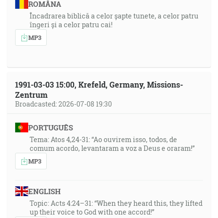
ROMÂNA
Încadrarea biblică a celor șapte tunete, a celor patru
îngeri și a celor patru cai!
MP3
1991-03-03 15:00, Krefeld, Germany, Missions-
Zentrum
Broadcasted: 2026-07-08 19:30
PORTUGUÊS
Tema: Atos 4,24-31: “Ao ouvirem isso, todos, de
comum acordo, levantaram a voz a Deus e oraram!”
MP3
ENGLISH
Topic: Acts 4:24–31: “When they heard this, they lifted
up their voice to God with one accord!”