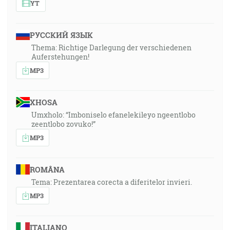
YT
РУССКИЙ ЯЗЫК
Thema: Richtige Darlegung der verschiedenen
Auferstehungen!
MP3
XHOSA
Umxholo: “Imboniselo efanelekileyo ngeentlobo
zeentlobo zovuko!”
MP3
ROMÂNA
Tema: Prezentarea corecta a diferitelor invieri.
MP3
ITALIANO