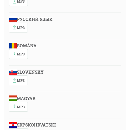
MP3
РУССКИЙ ЯЗЫК
MP3
ROMÂNA
MP3
SLOVENSKY
MP3
MAGYAR
MP3
SRPSKOHRVATSKI