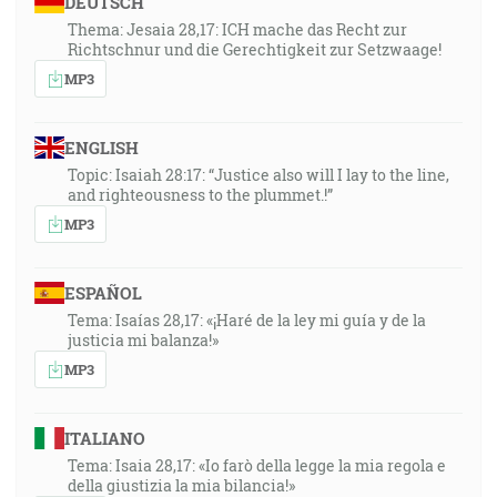
DEUTSCH
Thema: Jesaia 28,17: ICH mache das Recht zur
Richtschnur und die Gerechtigkeit zur Setzwaage!
MP3
ENGLISH
Topic: Isaiah 28:17: “Justice also will I lay to the line,
and righteousness to the plummet.!”
MP3
ESPAÑOL
Tema: Isaías 28,17: «¡Haré de la ley mi guía y de la
justicia mi balanza!»
MP3
ITALIANO
Tema: Isaia 28,17: «Io farò della legge la mia regola e
della giustizia la mia bilancia!»