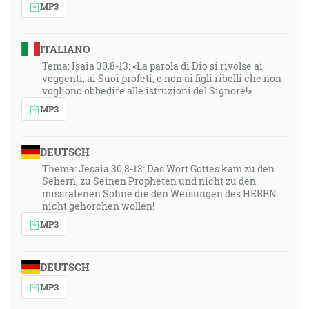
… a osvietiť všetkých, čo a jaká je to správa tajomstva,
MP3
skrytého od vekov v Bohu, ktorý stvoril všetko skrze
Ježiša Krista …"
ITALIANO
Tema: Isaia 30,8-13: «La parola di Dio si rivolse ai
33:32
veggenti, ai Suoi profeti, e non ai figli ribelli che non
"Lukáš 4:4", "A Ježiš mu odpovedal a riekol: Je
vogliono obbedire alle istruzioni del Signore!»
napísané, že človek nebude žiť na samom chlebe, ale
MP3
na každom slove Božom.
DEUTSCH
5. Mojžišova 8:3
A ponížil ťa a dopustil na teba hlad a potom ťa kŕmil
Thema: Jesaia 30,8-13: Das Wort Gottes kam zu den
Sehern, zu Seinen Propheten und nicht zu den
mannou, ktorej si neznal, ani jej neznali tvoji otcovia,
missratenen Söhne die den Weisungen des HERRN
aby ti dal vedieť, že nie na samom chlebe žiť bude
nicht gehorchen wollen!
človek, ale na všetkom tom, čo vychádza z úst
MP3
Hospodinových, žiť bude človek."
DEUTSCH
33:54
"Žalm 107:20", "Znova a znova poslal svoje slovo a
MP3
uzdravoval ich a vyslobodzoval z ich mnohej záhuby."