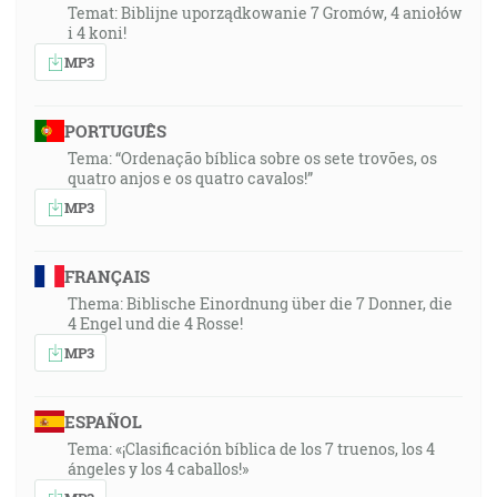
Temat: Biblijne uporządkowanie 7 Gromów, 4 aniołów
i 4 koni!
MP3
PORTUGUÊS
Tema: “Ordenação bíblica sobre os sete trovões, os
quatro anjos e os quatro cavalos!”
MP3
FRANÇAIS
Thema: Biblische Einordnung über die 7 Donner, die
4 Engel und die 4 Rosse!
MP3
ESPAÑOL
Tema: «¡Clasificación bíblica de los 7 truenos, los 4
ángeles y los 4 caballos!»