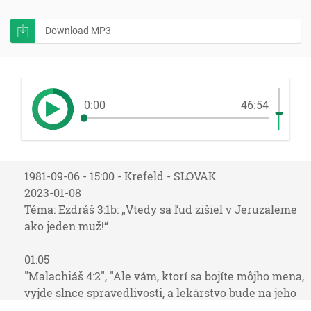
Download MP3
0:00
46:54
1981-09-06 - 15:00 - Krefeld - SLOVAK
2023-01-08
Téma: Ezdráš 3:1b: „Vtedy sa ľud zišiel v Jeruzaleme
ako jeden muž!“
01:05
"Malachiáš 4:2", "Ale vám, ktorí sa bojíte môjho mena,
vyjde slnce spravedlivosti, a lekárstvo bude na jeho
krýdlach; vyjdete a budete poskakovať ako vykŕmené