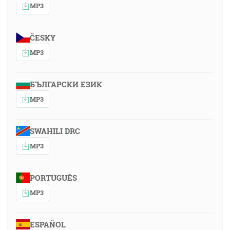
MP3
ČESKY
MP3
БЪЛГАРСКИ ЕЗИК
MP3
SWAHILI DRC
MP3
PORTUGUÊS
MP3
ESPAÑOL