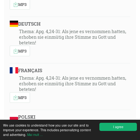
MP3
DEUTSCH
Thema: Apg. 4,24-31: Als jene es vernommen hatten,
erhoben sie einmütig ihre Stimme zu Gott und
beteten!
MP3
FRANÇAIS
Thema: Apg. 4,24-31: Als jene es vernommen hatten,
erhoben sie einmütig ihre Stimme zu Gott und
beteten!
MP3
POLSKI
Thema: Apg. 4,24-31: Als jene es vernommen hatten,
We use cookies to understand how you use our site and to
I agree
erhoben sie einmütig ihre Stimme zu Gott und
improve your experience. This includes personalizing content
and advertising.
Mai mult ...
beteten!