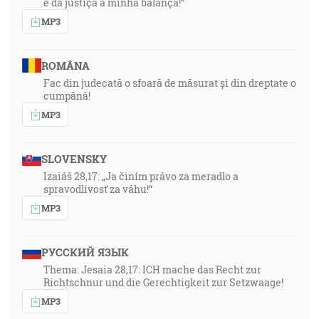
e da justiça a minha balança!”
MP3
ROMÂNA
Fac din judecată o sfoară de măsurat și din dreptate o
cumpănă!
MP3
SLOVENSKY
Izaiáš 28,17: „Ja činím právo za meradlo a
spravodlivosť za váhu!“
MP3
РУССКИЙ ЯЗЫК
Thema: Jesaia 28,17: ICH mache das Recht zur
Richtschnur und die Gerechtigkeit zur Setzwaage!
MP3