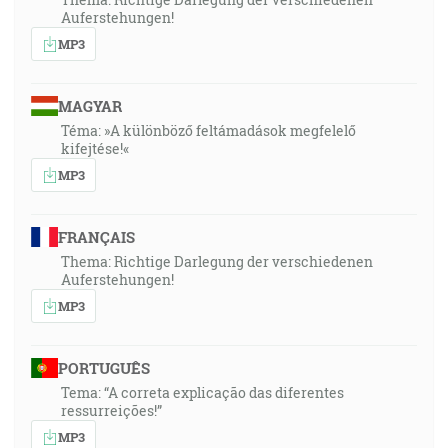
Auferstehungen!
MP3
MAGYAR
Téma: »A különböző feltámadások megfelelő
kifejtése!«
MP3
FRANÇAIS
Thema: Richtige Darlegung der verschiedenen
Auferstehungen!
MP3
PORTUGUÊS
Tema: “A correta explicação das diferentes
ressurreições!”
MP3