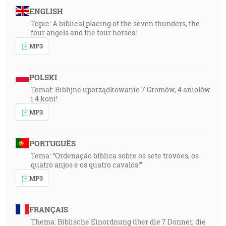
ENGLISH
Topic: A biblical placing of the seven thunders, the
four angels and the four horses!
MP3
POLSKI
Temat: Biblijne uporządkowanie 7 Gromów, 4 aniołów
i 4 koni!
MP3
PORTUGUÊS
Tema: “Ordenação bíblica sobre os sete trovões, os
quatro anjos e os quatro cavalos!”
MP3
FRANÇAIS
Thema: Biblische Einordnung über die 7 Donner, die