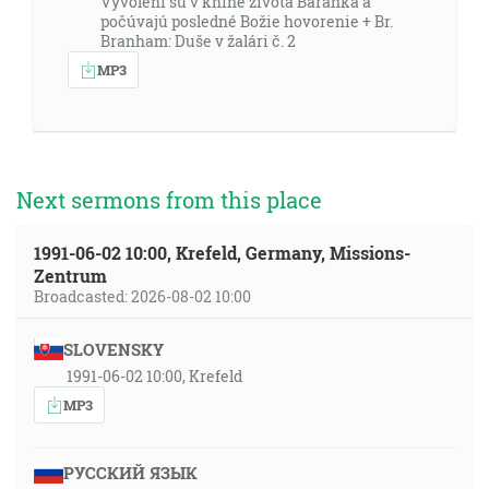
Vyvolení sú v knihe života Baránka a
počúvajú posledné Božie hovorenie + Br.
Branham: Duše v žalári č. 2
MP3
Next sermons from this place
1991-06-02 10:00, Krefeld, Germany, Missions-
Zentrum
Broadcasted: 2026-08-02 10:00
SLOVENSKY
1991-06-02 10:00, Krefeld
MP3
РУССКИЙ ЯЗЫК