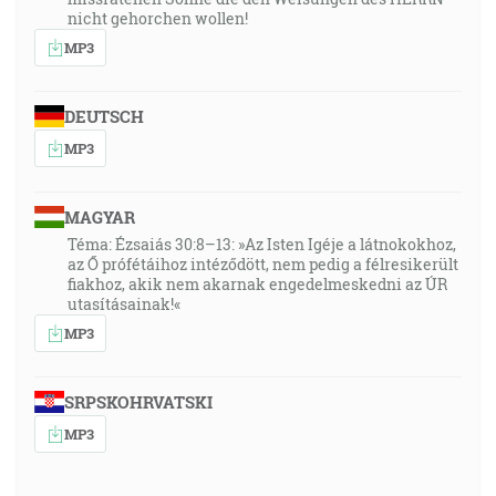
nicht gehorchen wollen!
MP3
DEUTSCH
MP3
MAGYAR
Téma: Ézsaiás 30:8–13: »Az Isten Igéje a látnokokhoz,
az Ő prófétáihoz intéződött, nem pedig a félresikerült
fiakhoz, akik nem akarnak engedelmeskedni az ÚR
utasításainak!«
MP3
SRPSKOHRVATSKI
MP3