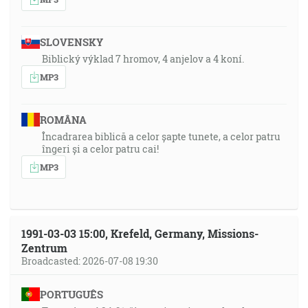
SLOVENSKY
Biblický výklad 7 hromov, 4 anjelov a 4 koní.
MP3
ROMÂNA
Încadrarea biblică a celor șapte tunete, a celor patru
îngeri și a celor patru cai!
MP3
1991-03-03 15:00, Krefeld, Germany, Missions-
Zentrum
Broadcasted: 2026-07-08 19:30
PORTUGUÊS