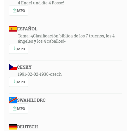
4 Engel und die 4 Rosse!
MP3
ESPAÑOL
Tema: «¡Clasificación bíblica de los 7 truenos, los 4
ángeles y los 4 caballos!»
MP3
ČESKY
1991-02-02-1930-czech
MP3
SWAHILI DRC
MP3
DEUTSCH