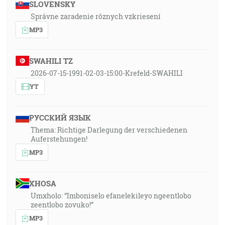
SLOVENSKY
Správne zaradenie rôznych vzkriesení
MP3
SWAHILI TZ
2026-07-15-1991-02-03-15:00-Krefeld-SWAHILI
YT
РУССКИЙ ЯЗЫК
Thema: Richtige Darlegung der verschiedenen
Auferstehungen!
MP3
XHOSA
Umxholo: “Imboniselo efanelekileyo ngeentlobo
zeentlobo zovuko!”
MP3