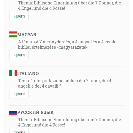
Thema: Biblische Einordnung über die 7 Donner, die
4 Engel und die 4 Rosse!
MP3
MAGYAR
A téma: »A 7 mennydörgés, a 4 angyal és a 4 lovak
bibliai értelmezése - magyarázata!«
MP3
ITALIANO
Tema: “Interpretazione biblica dei 7 tuoni, dei 4
angeli e dei 4 cavalli!”
MP3
РУССКИЙ ЯЗЫК
Thema: Biblische Einordnung über die 7 Donner, die
4 Engel und die 4 Rosse!
MP3