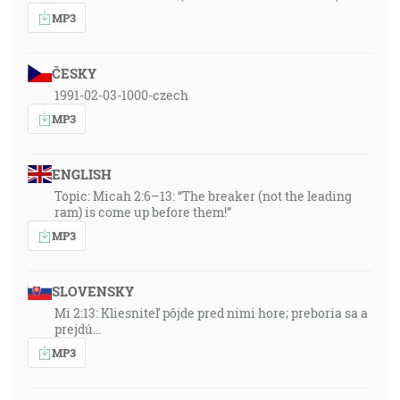
MP3
ČESKY
1991-02-03-1000-czech
MP3
ENGLISH
Topic: Micah 2:6–13: “The breaker (not the leading
ram) is come up before them!”
MP3
SLOVENSKY
Mi 2:13: Kliesniteľ pôjde pred nimi hore; preboria sa a
prejdú…
MP3