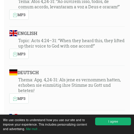
Tema: Atos 4,24-31: “Ao ouvirem isso, todos, de
comum acordo, levantaram a voz a Deus e oraram!”
MP3
ENGLISH
Topic: Acts 4:24–31: “When they heard this, they lifted
up their voice to God with one accord!”
MP3
DEUTSCH
Thema: Apg. 4,24-31: Als jene es vernommen hatten,
erhoben sie einmütig ihre Stimme zu Gott und
beteten!
MP3
FRANÇAIS
We use cookies to understand how you use our site and to
I agree
Thema: Apg. 4,24-31: Als jene es vernommen hatten,
improve your experience. This includes personalizing content
and advertising.
Mai mult ...
erhoben sie einmütig ihre Stimme zu Gott und