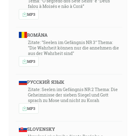
Tema: “O segredo dos Sete Selos” e “Deus
falou à Moisés e não à Corá”
MP3
ROMÂNA
Zitate: "Seelen im Gefängnis NR 3" Thema:
"Die Wahrheit können nur die annehmen die
aus der Wahrheit sind"
MP3
РУССКИЙ ЯЗЫК
Zitate: Seelen im Gefängnis NR 2 Thema: Die
Geheimnisse der sieben Siegel und Gott
sprach zu Mose und nicht zu Korah
MP3
SLOVENSKY