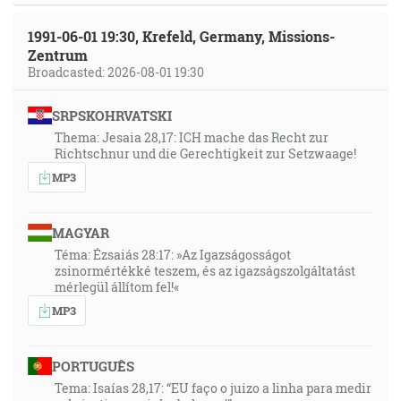
1991-06-01 19:30, Krefeld, Germany, Missions-
Zentrum
Broadcasted: 2026-08-01 19:30
SRPSKOHRVATSKI
Thema: Jesaia 28,17: ICH mache das Recht zur
Richtschnur und die Gerechtigkeit zur Setzwaage!
MP3
MAGYAR
Téma: Ézsaiás 28:17: »Az Igazságosságot
zsinormértékké teszem, és az igazságszolgáltatást
mérlegül állítom fel!«
MP3
PORTUGUÊS
Tema: Isaías 28,17: “EU faço o juizo a linha para medir