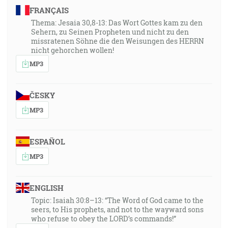
FRANÇAIS
Thema: Jesaia 30,8-13: Das Wort Gottes kam zu den
Sehern, zu Seinen Propheten und nicht zu den
missratenen Söhne die den Weisungen des HERRN
nicht gehorchen wollen!
MP3
ČESKY
MP3
ESPAÑOL
MP3
ENGLISH
Topic: Isaiah 30:8–13: “The Word of God came to the
seers, to His prophets, and not to the wayward sons
who refuse to obey the LORD’s commands!”