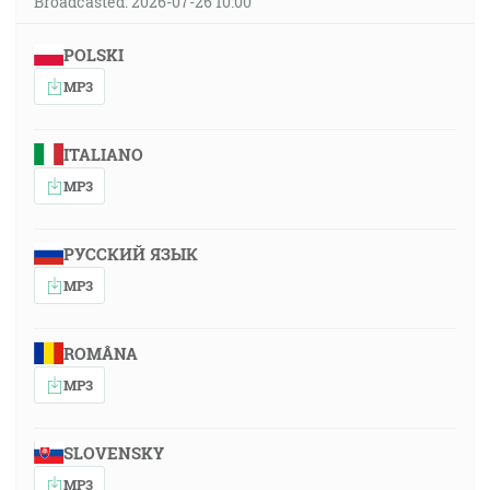
Broadcasted: 2026-07-26 10:00
POLSKI
MP3
ITALIANO
MP3
РУССКИЙ ЯЗЫК
MP3
ROMÂNA
MP3
SLOVENSKY
MP3