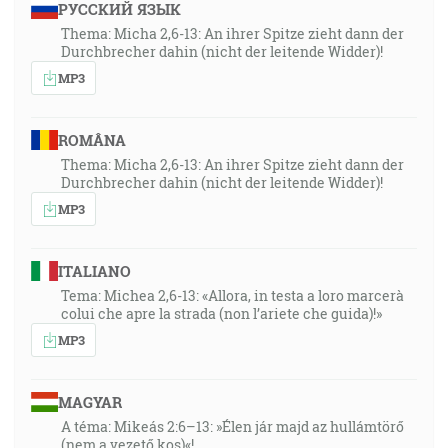
РУССКИЙ ЯЗЫК
Thema: Micha 2,6-13: An ihrer Spitze zieht dann der
Durchbrecher dahin (nicht der leitende Widder)!
MP3
ROMÂNA
Thema: Micha 2,6-13: An ihrer Spitze zieht dann der
Durchbrecher dahin (nicht der leitende Widder)!
MP3
ITALIANO
Tema: Michea 2,6-13: «Allora, in testa a loro marcerà
colui che apre la strada (non l’ariete che guida)!»
MP3
MAGYAR
A téma: Mikeás 2:6–13: »Élen jár majd az hullámtörő
(nem a vezető kos)«!