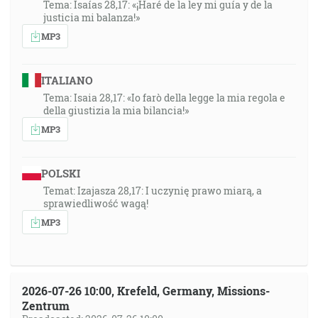
Tema: Isaías 28,17: «¡Haré de la ley mi guía y de la
justicia mi balanza!»
MP3
ITALIANO
Tema: Isaia 28,17: «Io farò della legge la mia regola e
della giustizia la mia bilancia!»
MP3
POLSKI
Temat: Izajasza 28,17: I uczynię prawo miarą, a
sprawiedliwość wagą!
MP3
2026-07-26 10:00, Krefeld, Germany, Missions-
Zentrum