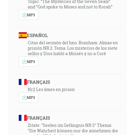
Topic: “The Mysteries of the Seven Seals”
and “God spoke to Moses and not to Korah”
MP3
ESPAÑOL
Citas del sermón del hno. Branham: Almas en
prisión NR 2. Tema: Los misterios de los siete
sellos y Dios habló a Moisés y no a Coré
MP3
FRANÇAIS
Nr2 Les âmes en prison
MP3
FRANÇAIS
Zitate: "Seelen im Gefängnis NR 3" Thema:
"Die Wahrheit können nur die annehmen die