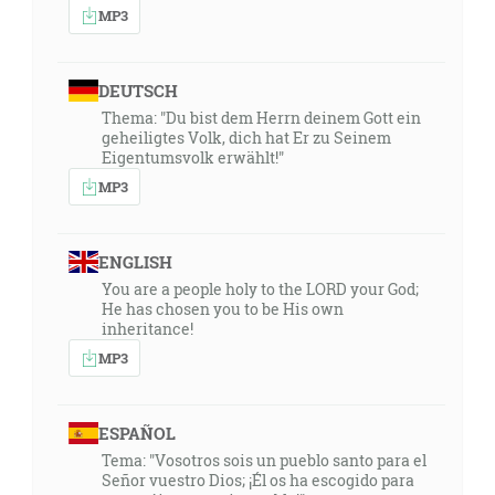
MP3
DEUTSCH
Thema: "Du bist dem Herrn deinem Gott ein
geheiligtes Volk, dich hat Er zu Seinem
Eigentumsvolk erwählt!"
MP3
ENGLISH
You are a people holy to the LORD your God;
He has chosen you to be His own
inheritance!
MP3
ESPAÑOL
Tema: "Vosotros sois un pueblo santo para el
Señor vuestro Dios; ¡Él os ha escogido para