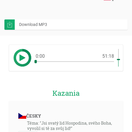
Download MP3
0:00
51:18
Kazania
ČESKY
Téma: "Jsi svatý lid Hospodina, svého Boha,
vyvolil si tě za svůj lid!"