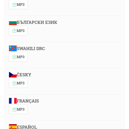
MP3
БЪЛГАРСКИ ЕЗИК
MP3
SWAHILI DRC
MP3
ČESKY
MP3
FRANÇAIS
MP3
ESPAÑOL