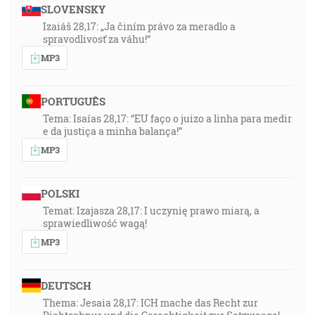
SLOVENSKY
Izaiáš 28,17: „Ja činím právo za meradlo a
spravodlivosť za váhu!“
MP3
PORTUGUÊS
Tema: Isaías 28,17: “EU faço o juizo a linha para medir
e da justiça a minha balança!”
MP3
POLSKI
Temat: Izajasza 28,17: I uczynię prawo miarą, a
sprawiedliwość wagą!
MP3
DEUTSCH
Thema: Jesaia 28,17: ICH mache das Recht zur