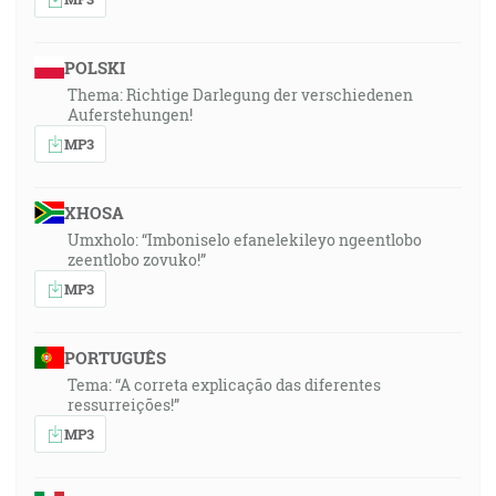
POLSKI
Thema: Richtige Darlegung der verschiedenen
Auferstehungen!
MP3
XHOSA
Umxholo: “Imboniselo efanelekileyo ngeentlobo
zeentlobo zovuko!”
MP3
PORTUGUÊS
Tema: “A correta explicação das diferentes
ressurreições!”
MP3