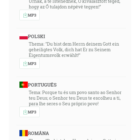
Úrnak, a te Istenednek, Ő kiválasztott téged,
hogy az Ő tulajdon népévé tegyen!"
MP3
POLSKI
Thema: "Du bist dem Herrn deinem Gott ein
geheiligtes Volk, dich hat Er zu Seinem
Eigentumsvolk erwählt!"
MP3
PORTUGUÊS
Tema: Porque tu és um povo santo ao Senhor
teu Deus; o Senhor teu Deus te escolheu a ti,
para lhe seres o Seu próprio povo!
MP3
ROMÂNA