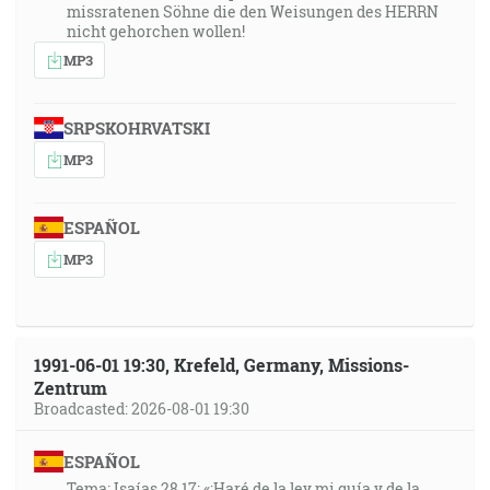
missratenen Söhne die den Weisungen des HERRN
nicht gehorchen wollen!
MP3
SRPSKOHRVATSKI
MP3
ESPAÑOL
MP3
1991-06-01 19:30, Krefeld, Germany, Missions-
Zentrum
Broadcasted: 2026-08-01 19:30
ESPAÑOL
Tema: Isaías 28,17: «¡Haré de la ley mi guía y de la