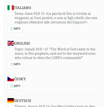
ITALIANO
Tema: Isaia 30,8-13: «La parola di Dio si rivolse ai
veggenti, ai Suoi profeti, e non ai figli ribelli che non
vogliono obbedire alle istruzioni del Signore!»
MP3
ENGLISH
Topic: Isaiah 30:8–13: “The Word of God came to the
seers, to His prophets, and not to the wayward sons
who refuse to obey the LORD’s commands!”
MP3
ČESKY
MP3
DEUTSCH
Thema: Jesaia 30,8-13: Das Wort Gottes kam zu den