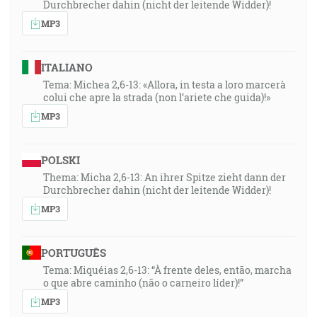
Durchbrecher dahin (nicht der leitende Widder)!
MP3
ITALIANO
Tema: Michea 2,6-13: «Allora, in testa a loro marcerà
colui che apre la strada (non l’ariete che guida)!»
MP3
POLSKI
Thema: Micha 2,6-13: An ihrer Spitze zieht dann der
Durchbrecher dahin (nicht der leitende Widder)!
MP3
PORTUGUÊS
Tema: Miquéias 2,6-13: “À frente deles, então, marcha
o que abre caminho (não o carneiro líder)!”
MP3