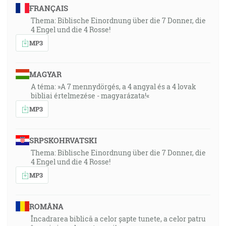
FRANÇAIS
Thema: Biblische Einordnung über die 7 Donner, die
4 Engel und die 4 Rosse!
MP3
MAGYAR
A téma: »A 7 mennydörgés, a 4 angyal és a 4 lovak
bibliai értelmezése - magyarázata!«
MP3
SRPSKOHRVATSKI
Thema: Biblische Einordnung über die 7 Donner, die
4 Engel und die 4 Rosse!
MP3
ROMÂNA
Încadrarea biblică a celor șapte tunete, a celor patru