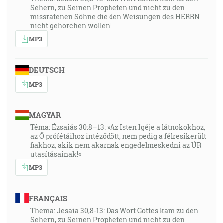
Sehern, zu Seinen Propheten und nicht zu den
missratenen Söhne die den Weisungen des HERRN
nicht gehorchen wollen!
MP3
DEUTSCH
MP3
MAGYAR
Téma: Ézsaiás 30:8–13: »Az Isten Igéje a látnokokhoz,
az Ő prófétáihoz intéződött, nem pedig a félresikerült
fiakhoz, akik nem akarnak engedelmeskedni az ÚR
utasításainak!«
MP3
FRANÇAIS
Thema: Jesaia 30,8-13: Das Wort Gottes kam zu den
Sehern, zu Seinen Propheten und nicht zu den