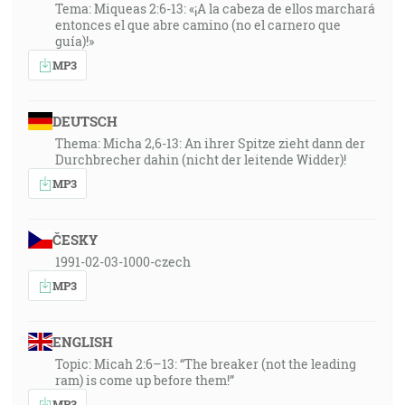
Tema: Miqueas 2:6-13: «¡A la cabeza de ellos marchará
entonces el que abre camino (no el carnero que
guía)!»
MP3
DEUTSCH
Thema: Micha 2,6-13: An ihrer Spitze zieht dann der
Durchbrecher dahin (nicht der leitende Widder)!
MP3
ČESKY
1991-02-03-1000-czech
MP3
ENGLISH
Topic: Micah 2:6–13: “The breaker (not the leading
ram) is come up before them!”
MP3