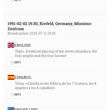
1991-02-02 19:30, Krefeld, Germany, Missions-
Zentrum
Broadcasted: 2026-07-11 19:30
ENGLISH
Topic: A biblical placing of the seven thunders, the
four angels and the four horses!
MP3
ESPAÑOL
Tema: «¡Clasificación bíblica de los 7 truenos, los 4
ángeles y los 4 caballos!»
MP3
SWAHILI DRC