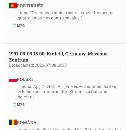
PORTUGUÊS
Tema: “Ordenação bíblica sobre os sete trovões, os
quatro anjos e os quatro cavalos!”
MP3
1991-03-03 15:00, Krefeld, Germany, Missions-
Zentrum
Broadcasted: 2026-07-08 19:30
POLSKI
Thema: Apg. 4,24-31: Als jene es vernommen hatten,
erhoben sie einmütig ihre Stimme zu Gott und
beteten!
MP3
ROMÂNA
Tema din Faptele Apostolilor 4:24 - 31 Cand au auzit ei