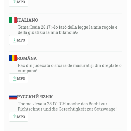
MP3
ITALIANO
Tema: Isaia 28,17: «Io farò della legge la mia regola e
della giustizia la mia bilancia!»
MP3
ROMÂNA
Fac din judecată o sfoară de măsurat și din dreptate o
cumpănă!
MP3
РУССКИЙ ЯЗЫК
Thema: Jesaia 28,17: ICH mache das Recht zur
Richtschnur und die Gerechtigkeit zur Setzwaage!
MP3