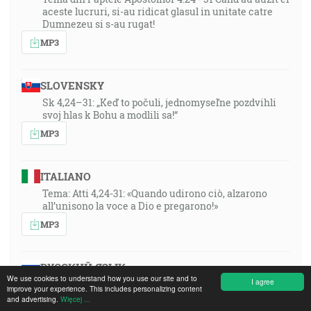
aceste lucruri, si-au ridicat glasul in unitate catre
Dumnezeu si s-au rugat!
MP3
SLOVENSKY
Sk 4,24–31: „Keď to počuli, jednomyseľne pozdvihli
svoj hlas k Bohu a modlili sa!“
MP3
ITALIANO
Tema: Atti 4,24-31: «Quando udirono ciò, alzarono
all’unisono la voce a Dio e pregarono!»
MP3
РУССКИЙ ЯЗЫК
We use cookies to understand how you use our site and to
I agree
Thema: Apg. 4,24-31: Als jene es vernommen hatten,
improve your experience. This includes personalizing content
erhoben sie einmütig ihre Stimme zu Gott und
and advertising.
Więcej ...
beteten!