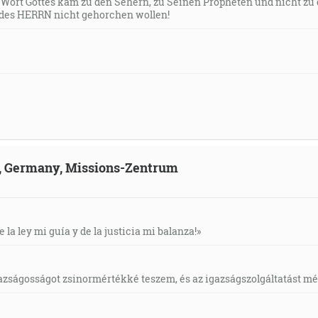
s Wort Gottes kam zu den Sehern, zu Seinen Propheten und nicht zu
des HERRN nicht gehorchen wollen!
ld, Germany, Missions-Zentrum
e la ley mi guía y de la justicia mi balanza!»
gazságosságot zsinormértékké teszem, és az igazságszolgáltatást mérl