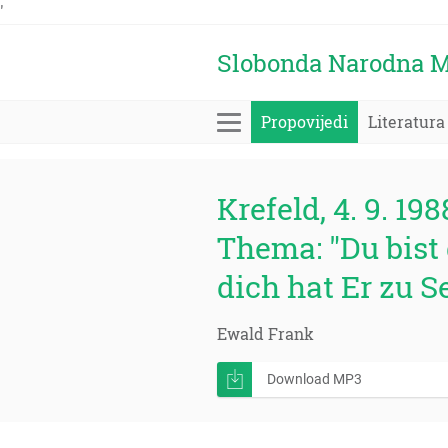
'
Slobonda Narodna M
Propovijedi
Literatura
Krefeld, 4. 9. 198
Thema: "Du bist
dich hat Er zu 
Ewald Frank
Download MP3