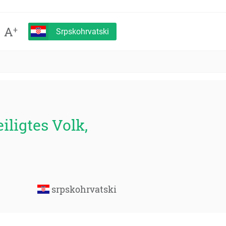
A
+
Srpskohrvatski
iligtes Volk,
srpskohrvatski