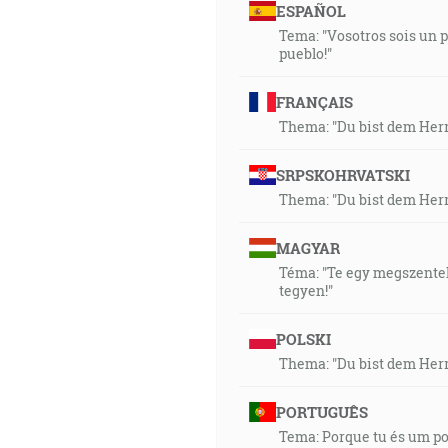
ESPAÑOL
Tema: "Vosotros sois un p
pueblo!"
FRANÇAIS
Thema: "Du bist dem Herr
SRPSKOHRVATSKI
Thema: "Du bist dem Herr
MAGYAR
Téma: "Te egy megszentelt
tegyen!"
POLSKI
Thema: "Du bist dem Herr
PORTUGUÊS
Tema: Porque tu és um pov