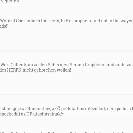
l Signore!»
e Word of God came to the seers, to His prophets, and not to the way
ds!”
s Wort Gottes kam zu den Sehern, zu Seinen Propheten und nicht zu
des HERRN nicht gehorchen wollen!
Isten Igéje a látnokokhoz, az Ő prófétáihoz intéződött, nem pedig a f
meskedni az ÚR utasításainak!«