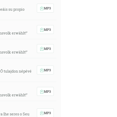
MP3
seáis su propio
MP3
msvolk erwählt!"
MP3
msvolk erwählt!"
MP3
z Ő tulajdon népévé
MP3
msvolk erwählt!"
MP3
a lhe seres o Seu