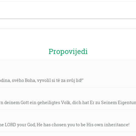
Propovijedi
ina, svého Boha, vyvolil si tě za svůj lid!"
n deinem Gott ein geheiligtes Volk, dich hat Er zu Seinem Eigentu
 the LORD your God; He has chosen you to be His own inheritance!