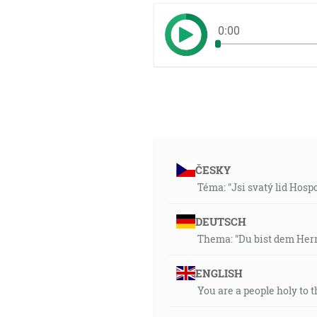
0:00
ČESKY
Téma: "Jsi svatý lid Hospod
DEUTSCH
Thema: "Du bist dem Herr
ENGLISH
You are a people holy to