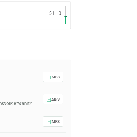
51:18
MP3
MP3
msvolk erwählt!"
MP3