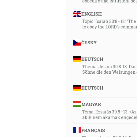
obbedire alle istruzioni de
ENGLISH
Topic: Isaiah 30:8–13: “Th
to obey the LORD’s comman
ČESKY
DEUTSCH
Thema: Jesaia 30,8-13: Da
Söhne die den Weisungen 
DEUTSCH
MAGYAR
Téma: Ézsaiás 30:8–13: »Az 
akik nem akarnak engedel
FRANÇAIS