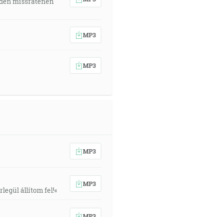
 den missratenen
MP3
MP3
MP3
MP3
egül állítom fel!«
MP3