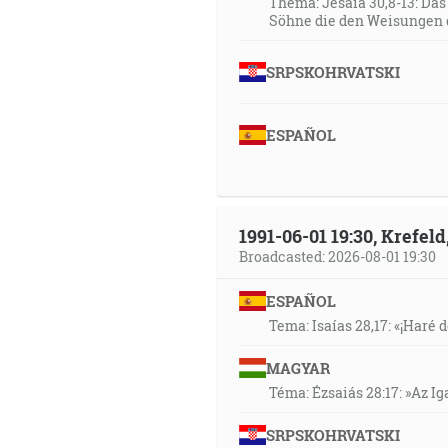
Thema: Jesaia 30,8-13: Da
Söhne die den Weisungen 
SRPSKOHRVATSKI
ESPAÑOL
1991-06-01 19:30, Krefe
Broadcasted: 2026-08-01 19:30
ESPAÑOL
Tema: Isaías 28,17: «¡Haré d
MAGYAR
Téma: Ézsaiás 28:17: »Az I
SRPSKOHRVATSKI