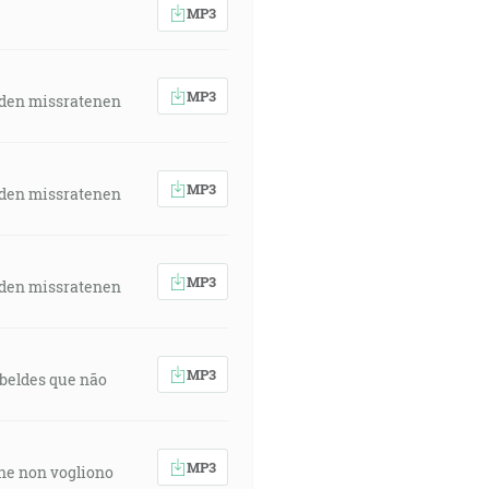
MP3
MP3
 den missratenen
MP3
 den missratenen
MP3
 den missratenen
MP3
rebeldes que não
MP3
 che non vogliono