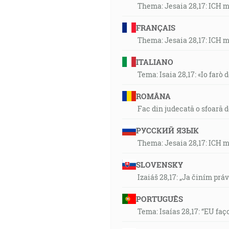
Thema: Jesaia 28,17: ICH 
FRANÇAIS
Thema: Jesaia 28,17: ICH 
ITALIANO
Tema: Isaia 28,17: «Io farò d
ROMÂNA
Fac din judecată o sfoară 
РУССКИЙ ЯЗЫК
Thema: Jesaia 28,17: ICH 
SLOVENSKY
Izaiáš 28,17: „Ja činím prá
PORTUGUÊS
Tema: Isaías 28,17: “EU faç