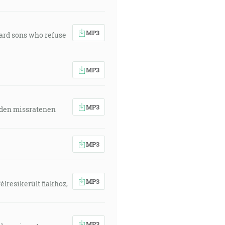
MP3
ward sons who refuse
MP3
MP3
 den missratenen
MP3
MP3
élresikerült fiakhoz,
MP3