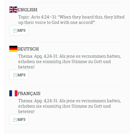
ENGLISH
Topic: Acts 4:24–31: “When they heard this, they lifted
up their voice to God with one accord!”
MP3
DEUTSCH
Thema: Apg. 4,24-31: Als jene es vernommen hatten,
erhoben sie einmütig ihre Stimme zu Gott und
beteten!
MP3
FRANÇAIS
Thema: Apg. 4,24-31: Als jene es vernommen hatten,
erhoben sie einmütig ihre Stimme zu Gott und
beteten!
MP3