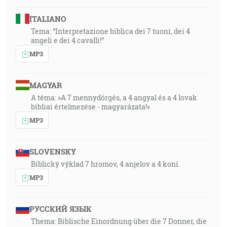
ITALIANO
Tema: “Interpretazione biblica dei 7 tuoni, dei 4
angeli e dei 4 cavalli!”
MP3
MAGYAR
A téma: »A 7 mennydörgés, a 4 angyal és a 4 lovak
bibliai értelmezése - magyarázata!«
MP3
SLOVENSKY
Biblický výklad 7 hromov, 4 anjelov a 4 koní.
MP3
РУССКИЙ ЯЗЫК
Thema: Biblische Einordnung über die 7 Donner, die