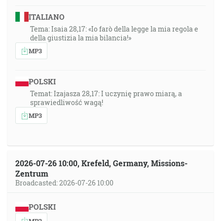
ITALIANO
Tema: Isaia 28,17: «Io farò della legge la mia regola e
della giustizia la mia bilancia!»
MP3
POLSKI
Temat: Izajasza 28,17: I uczynię prawo miarą, a
sprawiedliwość wagą!
MP3
2026-07-26 10:00, Krefeld, Germany, Missions-
Zentrum
Broadcasted: 2026-07-26 10:00
POLSKI
MP3