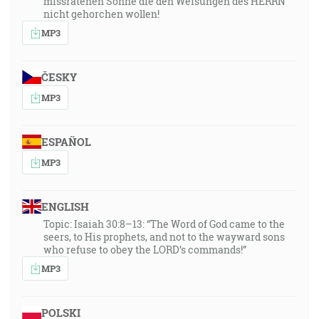
missratenen Söhne die den Weisungen des HERRN
nicht gehorchen wollen!
MP3
ČESKY
MP3
ESPAÑOL
MP3
ENGLISH
Topic: Isaiah 30:8–13: “The Word of God came to the
seers, to His prophets, and not to the wayward sons
who refuse to obey the LORD’s commands!”
MP3
POLSKI