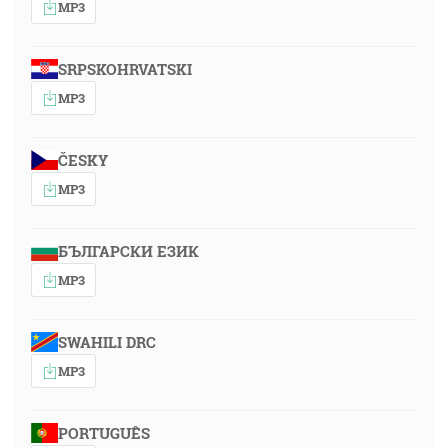
MP3
SRPSKOHRVATSKI
MP3
ČESKY
MP3
БЪЛГАРСКИ ЕЗИК
MP3
SWAHILI DRC
MP3
PORTUGUÊS