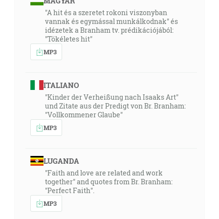
MAGYAR
"A hit és a szeretet rokoni viszonyban
vannak és egymással munkálkodnak" és
idézetek a Branham tv. prédikációjából:
"Tökéletes hit"
MP3
ITALIANO
"Kinder der Verheißung nach Isaaks Art"
und Zitate aus der Predigt von Br. Branham:
"Vollkommener Glaube"
MP3
LUGANDA
"Faith and love are related and work
together" and quotes from Br. Branham:
"Perfect Faith".
MP3