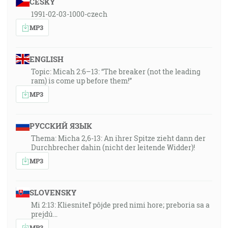
ČESKY
1991-02-03-1000-czech
MP3
ENGLISH
Topic: Micah 2:6–13: “The breaker (not the leading
ram) is come up before them!”
MP3
РУССКИЙ ЯЗЫК
Thema: Micha 2,6-13: An ihrer Spitze zieht dann der
Durchbrecher dahin (nicht der leitende Widder)!
MP3
SLOVENSKY
Mi 2:13: Kliesniteľ pôjde pred nimi hore; preboria sa a
prejdú…
MP3