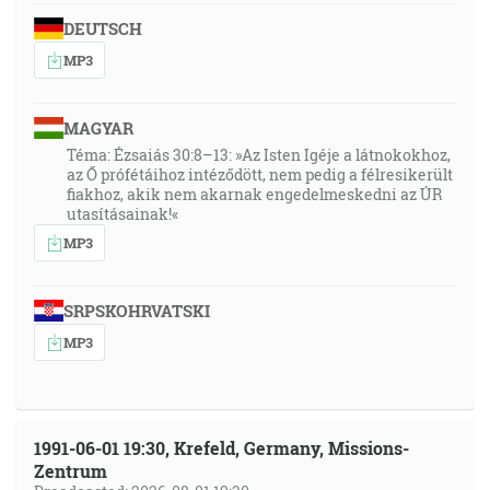
DEUTSCH
MP3
MAGYAR
Téma: Ézsaiás 30:8–13: »Az Isten Igéje a látnokokhoz,
az Ő prófétáihoz intéződött, nem pedig a félresikerült
fiakhoz, akik nem akarnak engedelmeskedni az ÚR
utasításainak!«
MP3
SRPSKOHRVATSKI
MP3
1991-06-01 19:30, Krefeld, Germany, Missions-
Zentrum