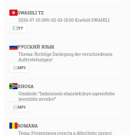
SWAHILI TZ
2026-07-15-1991-02-03-15:00-Krefeld-SWAHILI
YT
РУССКИЙ ЯЗЫК
Thema: Richtige Darlegung der verschiedenen
Auferstehungen!
MP3
XHOSA
Umxholo: “Imboniselo efanelekileyo ngeentlobo
zeentlobo zovuko!”
MP3
ROMÂNA
Tema: Prezentarea corecta a diferitelor invieri.