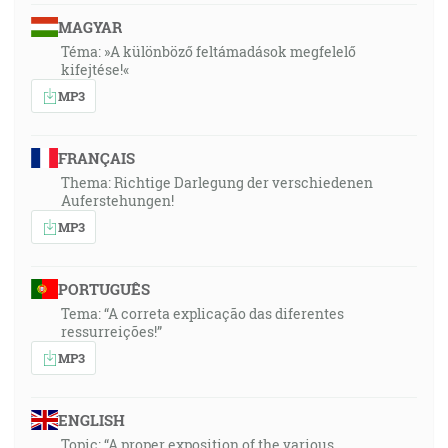
MAGYAR
Téma: »A különböző feltámadások megfelelő
kifejtése!«
MP3
FRANÇAIS
Thema: Richtige Darlegung der verschiedenen
Auferstehungen!
MP3
PORTUGUÊS
Tema: “A correta explicação das diferentes
ressurreições!”
MP3
ENGLISH
Topic: “A proper exposition of the various