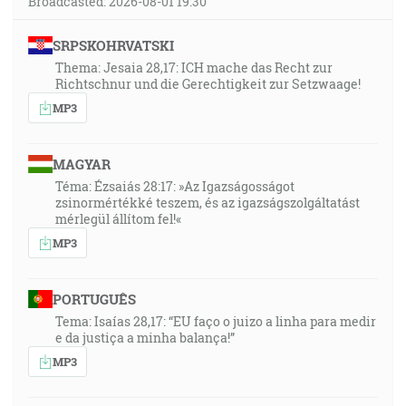
Broadcasted: 2026-08-01 19:30
SRPSKOHRVATSKI
Thema: Jesaia 28,17: ICH mache das Recht zur
Richtschnur und die Gerechtigkeit zur Setzwaage!
MP3
MAGYAR
Téma: Ézsaiás 28:17: »Az Igazságosságot
zsinormértékké teszem, és az igazságszolgáltatást
mérlegül állítom fel!«
MP3
PORTUGUÊS
Tema: Isaías 28,17: “EU faço o juizo a linha para medir
e da justiça a minha balança!”
MP3