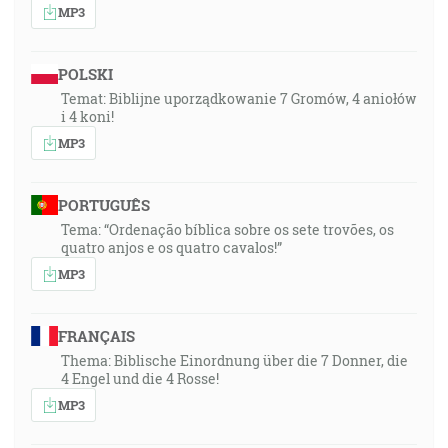
MP3
POLSKI
Temat: Biblijne uporządkowanie 7 Gromów, 4 aniołów
i 4 koni!
MP3
PORTUGUÊS
Tema: “Ordenação bíblica sobre os sete trovões, os
quatro anjos e os quatro cavalos!”
MP3
FRANÇAIS
Thema: Biblische Einordnung über die 7 Donner, die
4 Engel und die 4 Rosse!
MP3