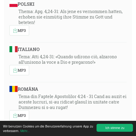
POLSKI
Thema: Apg. 4,24-31: Als jene es vernommen hatten,
erhoben sie einmütig ihre Stimme zu Gott und
beteten!
MP3
ITALIANO
Tema: Atti 4,24-31: «Quando udirono ciò, alzarono
all’unisono la voce a Dio e pregarono!»
MP3
ROMÂNA
Tema din Faptele Apostolilor 4:24 - 31 Cand au auzit ei
aceste lucruri, si-au ridicat glasul in unitate catre
Dumnezeu si s-au rugat!
MP3
Wir benutzen Cookies um die Benutzererfahrung unsere App zu
Ich stimme zu
verbessern.
Mehr...
РУССКИЙ ЯЗЫК