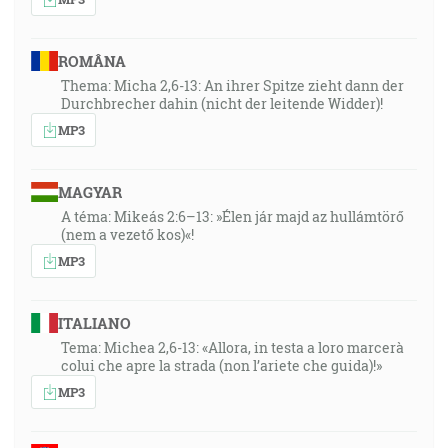
ROMÂNA
Thema: Micha 2,6-13: An ihrer Spitze zieht dann der
Durchbrecher dahin (nicht der leitende Widder)!
MP3
MAGYAR
A téma: Mikeás 2:6–13: »Élen jár majd az hullámtörő
(nem a vezető kos)«!
MP3
ITALIANO
Tema: Michea 2,6-13: «Allora, in testa a loro marcerà
colui che apre la strada (non l’ariete che guida)!»
MP3