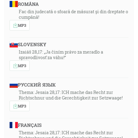
ROMÂNA
Fac din judecată o sfoară de măsurat și din dreptate o
cumpănă!
MP3
SLOVENSKY
Izaiáš 28,17: „Ja činím právo za meradlo a
spravodlivosť za váhu!“
MP3
РУССКИЙ ЯЗЫК
Thema: Jesaia 28,17: ICH mache das Recht zur
Richtschnur und die Gerechtigkeit zur Setzwaage!
MP3
FRANÇAIS
Thema: Jesaia 28,17: ICH mache das Recht zur