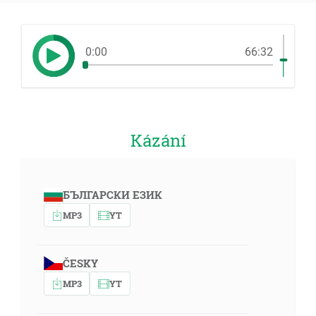
0:00
66:32
Kázání
БЪЛГАРСКИ ЕЗИК
MP3
YT
ČESKY
MP3
YT