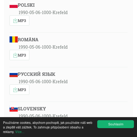
POLSKI
1990-05-06-1000-Krefeld
MP3
ROMÂNA
1990-05-06-1000-Krefeld
MP3
РУССКИЙ ЯЗЫК
1990-05-06-1000-Krefeld
MP3
SLOVENSKY
1990-05-06-1000-Krefeld
Používáme cookies, abychom pochopili, jak používáte náš web
MP3
Souhlasím
a zlepšili váš zážitek. To zahrnuje přizpůsobení obsahu a
reklamy.
Více...