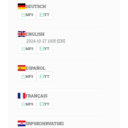
DEUTSCH
MP3
YT
ENGLISH
2024-10-27 1000 [EN]
MP3
YT
ESPAÑOL
MP3
YT
FRANÇAIS
MP3
YT
SRPSKOHRVATSKI