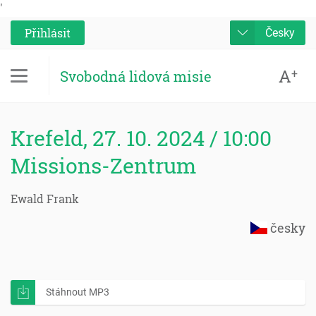
'
Přihlásit
Česky
A
+
Svobodná lidová misie
Krefeld, 27. 10. 2024 / 10:00
Missions-Zentrum
Ewald Frank
česky
Stáhnout MP3