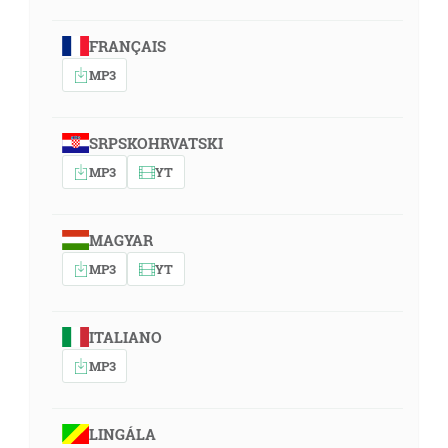
FRANÇAIS
MP3
SRPSKOHRVATSKI
MP3
YT
MAGYAR
MP3
YT
ITALIANO
MP3
LINGÁLA