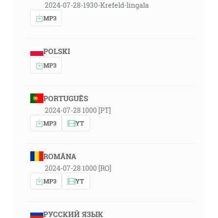
2024-07-28-1930-Krefeld-lingala
MP3
POLSKI
MP3
PORTUGUÊS
2024-07-28 1000 [PT]
MP3
YT
ROMÂNA
2024-07-28 1000 [RO]
MP3
YT
РУССКИЙ ЯЗЫК