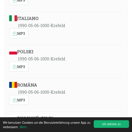
ITALIANO
1990-05-06-1000-Krefeld
MP3
POLSKI
1990-05-06-1000-Krefeld
MP3
ROMÂNA
1990-05-06-1000-Krefeld
MP3
РУССКИЙ ЯЗЫК
Wir benutzen Cookies um die Benutzererfahrung unsere App zu
Ich stimme zu
1990-05-06-1000-Krefeld
verbessern.
Mehr...