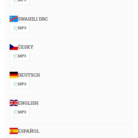
SWAHILI DRC
MP3
ČESKY
MP3
DEUTSCH
MP3
ENGLISH
MP3
ESPAÑOL