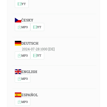
YT
ČESKY
MP3
YT
DEUTSCH
2024-07-28 1000 [DE]
MP3
YT
ENGLISH
MP3
ESPAÑOL
MP3