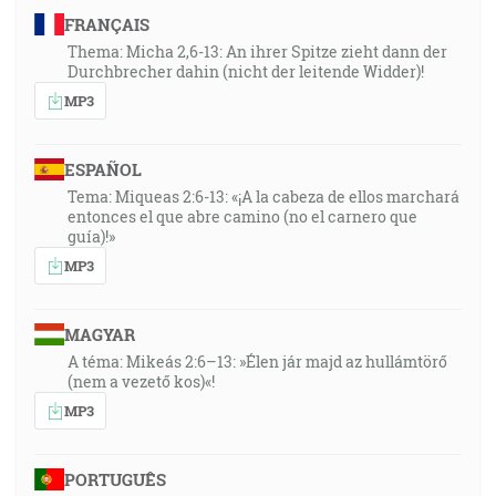
FRANÇAIS
Thema: Micha 2,6-13: An ihrer Spitze zieht dann der
Durchbrecher dahin (nicht der leitende Widder)!
MP3
ESPAÑOL
Tema: Miqueas 2:6-13: «¡A la cabeza de ellos marchará
entonces el que abre camino (no el carnero que
guía)!»
MP3
MAGYAR
A téma: Mikeás 2:6–13: »Élen jár majd az hullámtörő
(nem a vezető kos)«!
MP3
PORTUGUÊS