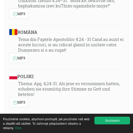
Umxholo: Izenzo 4:24–31: “Bona ke, bekuvile oko,
baphakamisa izwi kuThixo ngamxhelo mnye!”
MP3
ROMÂNA
Tema din Faptele Apostolilor 4:24 - 31 Cand au auzit ei
aceste lucruri, si-au ridicat glasul in unitate catre
Dumnezeu si s-au rugat!
MP3
POLSKI
Thema: Apg. 4,24-31: Als jene es vernommen hatten,
erhoben sie einmütig ihre Stimme zu Gott und
beteten!
MP3
Používáme cookies, abychom pochopili, jak používáte náš web
MAGYAR
Souhlasím
a zlepšili váš zážitek. To zahrnuje přizpůsobení obsahu a
A téma: Ap.Csel 4:24–31: »Amikor amazok ezt
reklamy.
Více...