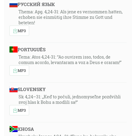
РУССКИЙ ЯЗЫК
Thema: Apg. 4,24-31: Als jene es vernommen hatten,
erhoben sie einmütig ihre Stimme zu Gott und
beteten!
MP3
PORTUGUÊS
Tema: Atos 4,24-31: “Ao ouvirem isso, todos, de
comum acordo, levantaram a voz a Deus e oraram!”
MP3
SLOVENSKY
Sk 4,24–31: „Keď to počuli, jednomyseľne pozdvihli
svoj hlas k Bohu a modlili sa!“
MP3
XHOSA