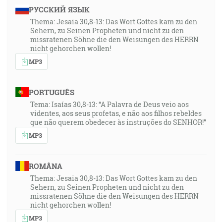
РУССКИЙ ЯЗЫК
29:14
Thema: Jesaia 30,8-13: Das Wort Gottes kam zu den
Ale čo mu hovorí na to Božia odveta? Zanechal som si
Sehern, zu Seinen Propheten und nicht zu den
missratenen Söhne die den Weisungen des HERRN
sedem tisíc mužov, ktorí nesklonili kolena modle
nicht gehorchen wollen!
Bálovi. [Rm 11:4]
MP3
29:39
Na to im povedal Ježiš: Ešte krátky čas je svetlo s
PORTUGUÊS
vami. Choďte, dokiaľ máte svetlo, aby vás
Tema: Isaías 30,8-13: “A Palavra de Deus veio aos
videntes, aos seus profetas, e não aos filhos rebeldes
nezachvátila tma. A ten, kto chodí vo tme, nevie, kam
que não querem obedecer às instruções do SENHOR!”
ide. [Jn 12:35]
MP3
29:53
Lebo hovorím skrze milosť, ktorá mi je daná,
ROMÂNA
každému, kto je medzi vami, aby nemyslel vyššie nad
Thema: Jesaia 30,8-13: Das Wort Gottes kam zu den
to, čo treba myslieť, ale aby myslel tak, že by rozumne
Sehern, zu Seinen Propheten und nicht zu den
missratenen Söhne die den Weisungen des HERRN
myslel, každý podľa toho, jako jednému každému Bôh
nicht gehorchen wollen!
udelil mieru viery. [Rm 12:3]
MP3