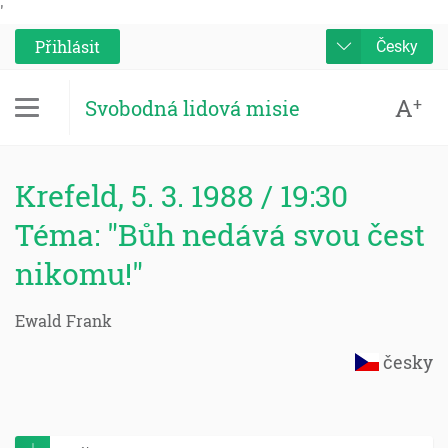
'
Přihlásit
Česky
A
+
Svobodná lidová misie
Krefeld, 5. 3. 1988 / 19:30
Téma: "Bůh nedává svou čest
nikomu!"
Ewald Frank
česky