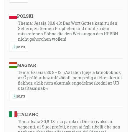
31:26
A keď videly zástupy, čo učinil Pavel, pozdvihly svoj
POLSKI
hlas a vravely po lykaonitsky: Bohovia, spodobnení
Thema: Jesaia 30,8-13: Das Wort Gottes kam zu den
ľuďom, k nám sostúpili! A volali Barnabáša Jupiterom
Sehern, zu Seinen Propheten und nicht zu den
missratenen Söhne die den Weisungen des HERRN
a Pavla Merkuriom, pretože on viedol slovo. A kňaz
nicht gehorchen wollen!
Jupiterov, ktorý bol pred ich mestom, doviedol býkov
MP3
a doniesol vence k bránam a chcel so zástupmi
obetovať. Ale keď to počuli apoštolovia, Barnabáš a
Pavel, roztrhli svoje rúcha, vybehli medzi zástup,
MAGYAR
kričali a vraveli: Mužovia, čo to robíte? Aj my sme
Téma: Ézsaiás 30:8–13: »Az Isten Igéje a látnokokhoz,
ľudia, ktorí trpíme podobné neresti jako vy, ktorí vám
az Ő prófétáihoz intéződött, nem pedig a félresikerült
fiakhoz, akik nem akarnak engedelmeskedni az ÚR
zvestujeme evanjelium, aby ste sa obrátili od týchto
utasításainak!«
márností k živému Bohu, ktorý učinil nebo i zem i
MP3
more i všetko, čo je v nich … [Sk 14:11-15]
32:03
ITALIANO
A keď už bol vošiel Peter, a keď sa s ním stretol
Tema: Isaia 30,8-13: «La parola di Dio si rivolse ai
Kornelius, Kornelius padol k jeho nohám a klaňal sa.
veggenti, ai Suoi profeti, e non ai figli ribelli che non