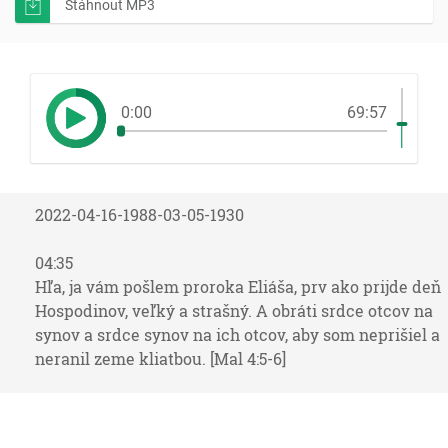
Stáhnout MP3
0:00
69:57
2022-04-16-1988-03-05-1930
04:35
Hľa, ja vám pošlem proroka Eliáša, prv ako prijde deň
Hospodinov, veľký a strašný. A obráti srdce otcov na
synov a srdce synov na ich otcov, aby som neprišiel a
neranil zeme kliatbou. [Mal 4:5-6]
05:33
A bude vravieť slová proti Najvyššiemu a unaví