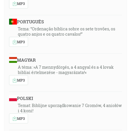
MP3
PORTUGUÊS
Tema: “Ordenação bíblica sobre os sete trovões, os
quatro anjos e os quatro cavalos!”
MP3
MAGYAR
A téma: »A 7 mennydörgés, a 4 angyal és a 4 lovak
bibliai értelmezése - magyarázata!«
MP3
POLSKI
Temat: Biblijne uporządkowanie 7 Gromów, 4 aniołów
i 4 koni!
MP3