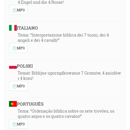
4 Engel und die 4 Rosse!
MP3
ITALIANO
Tema: “Interpretazione biblica dei 7 tuoni, dei 4
angeli e dei 4 cavalli!”
MP3
POLSKI
Temat: Biblijne uporządkowanie 7 Gromów, 4 aniołów
i 4 koni!
MP3
PORTUGUÊS
Tema: “Ordenação bíblica sobre os sete trovões, os
quatro anjos e os quatro cavalos!”
MP3