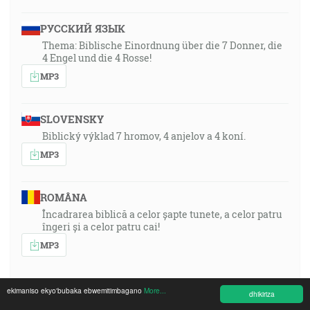
РУССКИЙ ЯЗЫК
Thema: Biblische Einordnung über die 7 Donner, die
4 Engel und die 4 Rosse!
MP3
SLOVENSKY
Biblický výklad 7 hromov, 4 anjelov a 4 koní.
MP3
ROMÂNA
Încadrarea biblică a celor șapte tunete, a celor patru
îngeri și a celor patru cai!
MP3
ekimaniso ekyo'bubaka ebwemitimbagano
More...
dhikiriza