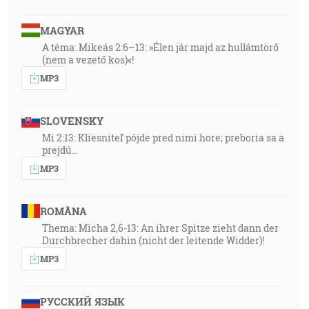
MAGYAR
A téma: Mikeás 2:6–13: »Élen jár majd az hullámtörő
(nem a vezető kos)«!
MP3
SLOVENSKY
Mi 2:13: Kliesniteľ pôjde pred nimi hore; preboria sa a
prejdú…
MP3
ROMÂNA
Thema: Micha 2,6-13: An ihrer Spitze zieht dann der
Durchbrecher dahin (nicht der leitende Widder)!
MP3
РУССКИЙ ЯЗЫК