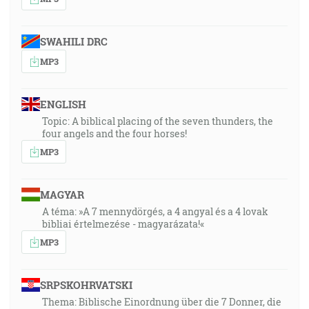
SWAHILI DRC
MP3
ENGLISH
Topic: A biblical placing of the seven thunders, the
four angels and the four horses!
MP3
MAGYAR
A téma: »A 7 mennydörgés, a 4 angyal és a 4 lovak
bibliai értelmezése - magyarázata!«
MP3
SRPSKOHRVATSKI
Thema: Biblische Einordnung über die 7 Donner, die