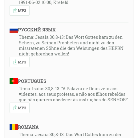
1991-06-02 10:00, Krefeld
zviedli v blud, keby bolo možné, aj vyvolených. [Mt
MP3
24:24]
35:06
РУССКИЙ ЯЗЫК
A oni mu povedali: Prečo sa učeníci Jánovi často
Thema: Jesaia 30,8-13: Das Wort Gottes kam zu den
Sehern, zu Seinen Propheten und nicht zu den
postia a modlia a podobne aj učeníci farizeov, a tvoji
missratenen Söhne die den Weisungen des HERRN
jedia a pijú? A on im povedal: Či môžete rozkázať
nicht gehorchen wollen!
svadobníkom, kým je s nimi ženích, aby sa postili? Ale
MP3
prijdú dni, a keď bude odňatý od nich ženích, potom
sa budú postiť v tých dňoch. [Lk 5:33-35]
PORTUGUÊS
36:13
Tema: Isaías 30,8-13: “A Palavra de Deus veio aos
videntes, aos seus profetas, e não aos filhos rebeldes
Ten, ktorý má nevestu, je ženích, a priateľ ženíchov,
que não querem obedecer às instruções do SENHOR!”
ktorý tam stojí a čuje ho, veľmi sa raduje pre hlas
MP3
ženícha. Nuž táto moja radosť sa splnila. [Jn 3:29]
36:36
ROMÂNA
A zase som počul ako hlas mnohého zástupu a jako
Thema: Jesaia 30,8-13: Das Wort Gottes kam zu den