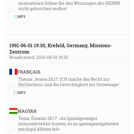
43:52
missratenen Söhne die den Weisungen des HERRN
Hľa, na svojich dlaniach som ťa vyryl … [Iz 49:16]
nicht gehorchen wollen!
MP3
44:04
Ja som prišiel nato, aby mali život a aby mali hojnosť.
[Jn 10:10]
1991-06-01 19:30, Krefeld, Germany, Missions-
Zentrum
44:26
Broadcasted: 2026-08-01 19:30
Ameň vám hovorím, že už viac nikdy nebudem piť z
plodu viniča, až do toho dňa, keď ho budem piť nový v
FRANÇAIS
kráľovstve Božom. [Mk 14:25]
Thema: Jesaia 28,17: ICH mache das Recht zur
Richtschnur und die Gerechtigkeit zur Setzwaage!
44:01
MP3
Ja som ten dobrý pastier. Dobrý pastier kladie svoju
dušu za ovce. [Jn 10:11]
MAGYAR
44:18
Téma: Ézsaiás 28:17: »Az Igazságosságot
Ameň vám hovorím, že už viac nikdy nebudem piť z
zsinormértékké teszem, és az igazságszolgáltatást
mérlegül állítom fel!«
plodu viniča, až do toho dňa, keď ho budem piť nový v