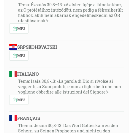
Téma: Ézsaiás 30:8–13: »Az Isten Igéje a látnokokhoz,
smrteľné oblečie nesmrteľnosť, vtedy sa naplní slovo,
az Ő prófétáihoz intéződött, nem pedig a félresikerült
ktoré je napísané: Smrť je pohltená vo víťazstvo. [1Kor
fiakhoz, akik nem akarnak engedelmeskedni az ÚR
15:54]
utasításainak!«
MP3
43:16
Takto hovorí Pán Hospodin: Hľa, prijdem na pastierov
SRPSKOHRVATSKI
a budem vyhľadávať svoje stádo z ich ruky a učiním
MP3
koniec ich paseniu stáda, ani nebudú tí pastieri viacej
pásť sami seba, ale vytrhnem svoje ovce z ich úst, aby
im neboly za pokrm. Lebo takto hovorí Pán Hospodin:
ITALIANO
Hľa, ja sám prijdem a vyhľadám svoje ovce a pozriem
Tema: Isaia 30,8-13: «La parola di Dio si rivolse ai
sa na ne. [Ez 34:10-11]
veggenti, ai Suoi profeti, e non ai figli ribelli che non
vogliono obbedire alle istruzioni del Signore!»
43:42
MP3
Ja budem pásť svoje ovce a ja spôsobím to, aby
odpočívajúc líhaly v pokoji, hovorí Pán Hospodin. [Ez
FRANÇAIS
34:15]
Thema: Jesaia 30,8-13: Das Wort Gottes kam zu den
Sehern, zu Seinen Propheten und nicht zu den