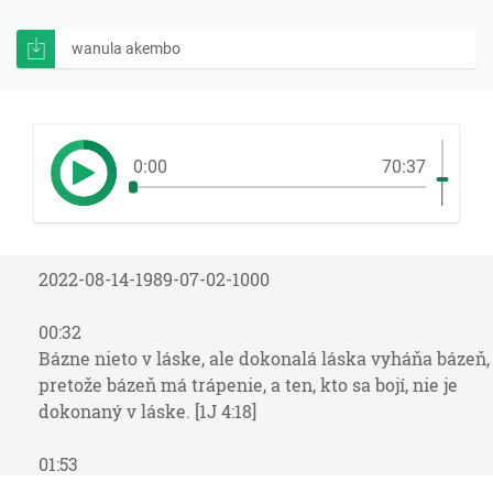
wanula akembo
0:00
70:37
2022-08-14-1989-07-02-1000
00:32
Bázne nieto v láske, ale dokonalá láska vyháňa bázeň,
pretože bázeň má trápenie, a ten, kto sa bojí, nie je
dokonaný v láske. [1J 4:18]
01:53
… ktorý nás vytrhnul z moci temnosti a premiestnil do