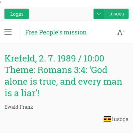
'
Login
Lusoga
A
+
Free People's mission
Krefeld, 2. 7. 1989 / 10:00
Theme: Romans 3:4: ‘God
alone is true, and every man
is a liar’!
Ewald Frank
lusoga