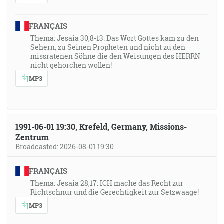
Ja budem pásť svoje ovce a ja spôsobím to, aby
odpočívajúc líhaly v pokoji, hovorí Pán Hospodin. [Ez
FRANÇAIS
34:15]
Thema: Jesaia 30,8-13: Das Wort Gottes kam zu den
Sehern, zu Seinen Propheten und nicht zu den
43:52
missratenen Söhne die den Weisungen des HERRN
Hľa, na svojich dlaniach som ťa vyryl … [Iz 49:16]
nicht gehorchen wollen!
MP3
44:04
Ja som prišiel nato, aby mali život a aby mali hojnosť.
[Jn 10:10]
1991-06-01 19:30, Krefeld, Germany, Missions-
Zentrum
44:26
Broadcasted: 2026-08-01 19:30
Ameň vám hovorím, že už viac nikdy nebudem piť z
plodu viniča, až do toho dňa, keď ho budem piť nový v
FRANÇAIS
kráľovstve Božom. [Mk 14:25]
Thema: Jesaia 28,17: ICH mache das Recht zur
Richtschnur und die Gerechtigkeit zur Setzwaage!
44:01
MP3
Ja som ten dobrý pastier. Dobrý pastier kladie svoju
dušu za ovce. [Jn 10:11]