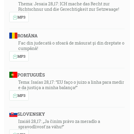
Babylon, to veľké mesto, ktoré vínom hnevu svojho
Thema: Jesaia 28,17: ICH mache das Recht zur
smilstva napájalo všetky národy. [Zj 14:8]
Richtschnur und die Gerechtigkeit zur Setzwaage!
MP3
53:16
A dalo sa jej, aby sa obliekla do čistého a nádherného
ROMÂNA
kmentu, lebo tým kmentom sú skutky spravedlivosti
Fac din judecată o sfoară de măsurat și din dreptate o
svätých. [Zj 19:8]
cumpănă!
MP3
53:47
Ešte krátku chvíľu, a svet ma viacej neuvidí, ale vy ma
uvidíte, lebo ja žijem, aj vy žiť budete. [Jn 14:19]
PORTUGUÊS
Tema: Isaías 28,17: “EU faço o juizo a linha para medir
55:25
e da justiça a minha balança!”
A vieme, že Syn Boží prišiel a dal nám myseľ, aby sme
MP3
znali toho pravdivého a sme v tom pravdivom, v jeho
Synovi, Ježišu Kristovi. To je ten pravdivý Bôh a večný
SLOVENSKY
život. [1J 5:20]
Izaiáš 28,17: „Ja činím právo za meradlo a
spravodlivosť za váhu!“
57:22