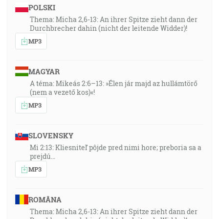
POLSKI
Thema: Micha 2,6-13: An ihrer Spitze zieht dann der
Durchbrecher dahin (nicht der leitende Widder)!
MP3
MAGYAR
A téma: Mikeás 2:6–13: »Élen jár majd az hullámtörő
(nem a vezető kos)«!
MP3
SLOVENSKY
Mi 2:13: Kliesniteľ pôjde pred nimi hore; preboria sa a
prejdú…
MP3
ROMÂNA
Thema: Micha 2,6-13: An ihrer Spitze zieht dann der