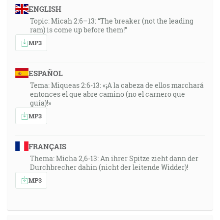
ENGLISH
Topic: Micah 2:6–13: “The breaker (not the leading
ram) is come up before them!”
MP3
ESPAÑOL
Tema: Miqueas 2:6-13: «¡A la cabeza de ellos marchará
entonces el que abre camino (no el carnero que
guía)!»
MP3
FRANÇAIS
Thema: Micha 2,6-13: An ihrer Spitze zieht dann der
Durchbrecher dahin (nicht der leitende Widder)!
MP3