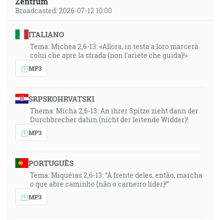
Zentrum
Broadcasted: 2026-07-12 10:00
ITALIANO
Tema: Michea 2,6-13: «Allora, in testa a loro marcerà
colui che apre la strada (non l’ariete che guida)!»
MP3
SRPSKOHRVATSKI
Thema: Micha 2,6-13: An ihrer Spitze zieht dann der
Durchbrecher dahin (nicht der leitende Widder)!
MP3
PORTUGUÊS
Tema: Miquéias 2,6-13: “À frente deles, então, marcha
o que abre caminho (não o carneiro líder)!”
MP3