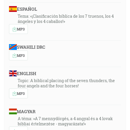
ESPAÑOL
Tema: «¡Clasificación bíblica de los 7 truenos, los 4
ángeles y los 4 caballos!»
MP3
SWAHILI DRC
MP3
ENGLISH
Topic: A biblical placing of the seven thunders, the
four angels and the four horses!
MP3
MAGYAR
A téma: »A 7 mennydörgés, a 4 angyal és a 4 lovak
bibliai értelmezése - magyarázata!«