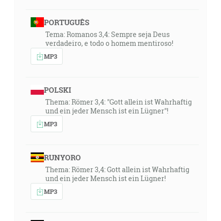
11:45
… žatva je skonanie sveta, a ženci sú anjeli. [Mt 13:39]
PORTUGUÊS
Tema: Romanos 3,4: Sempre seja Deus
verdadeiro, e todo o homem mentiroso!
12:00
MP3
A toto všetko sa dialo tamtým predobrazne, a je
napísané na naše napomenutie, ku ktorým došly
konce vekov. [1Kor 10:11]
POLSKI
Thema: Römer 3,4: "Gott allein ist Wahrhaftig
15:39
und ein jeder Mensch ist ein Lügner"!
… shromaždí svoju pšenicu do sypárne, ale plevy bude
MP3
páliť neuhasiteľným ohňom. [Mt 3:12]
16:50
RUNYORO
Tak aj vy, keď učiníte všetko, čo vám bolo nariadené,
Thema: Römer 3,4: Gott allein ist Wahrhaftig
hovorte: Neužitoční sluhovia sme; učinili sme, čo sme
und ein jeder Mensch ist ein Lügner!
boli povinní učiniť. [Lk 17:10]
MP3
17:11