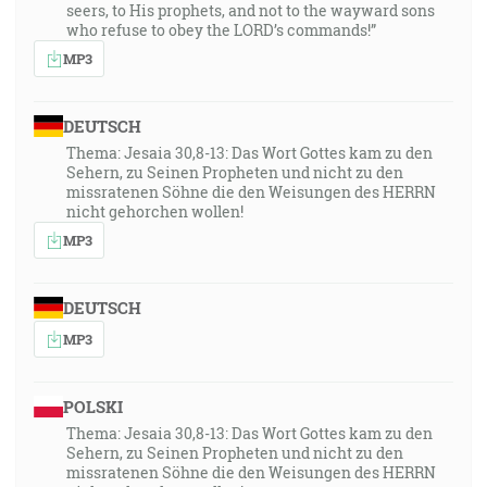
seers, to His prophets, and not to the wayward sons
who refuse to obey the LORD’s commands!”
39:02
MP3
… potom my živí ponechaní budeme razom s nimi
vychvátení v oblakoch v ústrety Pánovi do povetria. A
takto budeme vždycky s Pánom. [1Te 4:17]
DEUTSCH
Thema: Jesaia 30,8-13: Das Wort Gottes kam zu den
Sehern, zu Seinen Propheten und nicht zu den
40:11
missratenen Söhne die den Weisungen des HERRN
Ale nechceme, bratia, aby ste nevedeli o tých, ktorí
nicht gehorchen wollen!
zosnuli, aby ste sa nermútili jako aj ostatní, ktorí
MP3
nemajú nádeje. Lebo ak veríme, že Ježiš zomrel i vstal
z mŕtvych, tak i Bôh tých, ktorí zosnuli, skrze Ježiša
privedie s ním. Lebo to vám hovoríme slovom
DEUTSCH
Pánovým, že my živí, ponechaní do príchodu Pánovho,
MP3
istotne nepredstihneme tých, ktorí zosnuli. Lebo sám
Pán s veliteľským povelom, s hlasom archanjela a s
POLSKI
trúbou Božou sostúpi s neba, a mŕtvi v Kristu vstanú
Thema: Jesaia 30,8-13: Das Wort Gottes kam zu den
najprv; potom my živí ponechaní budeme razom s
Sehern, zu Seinen Propheten und nicht zu den
nimi vychvátení v oblakoch v ústrety Pánovi do
missratenen Söhne die den Weisungen des HERRN