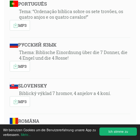
PORTUGUÊS
Tema: “Ordenação bíblica sobre os sete trovões, os
quatro anjos e os quatro cavalos!”
MP3
РУССКИЙ ЯЗЫК
Thema: Biblische Einordnung über die 7 Donner, die
4 Engel und die 4 Rosse!
MP3
SLOVENSKY
Biblický výklad 7 hromov, 4 anjelov a 4 koní.
MP3
ROMÂNA
Încadrarea biblică a celor șapte tunete, a celor patru
Wir benutzen Cookies um die Benutzererfahrung unsere App zu
Ich stimme zu
îngeri și a celor patru cai!
verbessern.
Mehr...