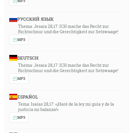
MP3
Keď to videl Šimon Peter, padol k nohám Ježišovým a
povedal: Odídi odo mňa, Pane, lebo som hriešny
človek. [Lk 5:8]
РУССКИЙ ЯЗЫК
Thema: Jesaia 28,17: ICH mache das Recht zur
57:45
Richtschnur und die Gerechtigkeit zur Setzwaage!
… lebo Syn človeka neprišiel zahubiť ľudské duše, ale
MP3
spasiť. [Lk 9:56]
DEUTSCH
57:50
Thema: Jesaia 28,17: ICH mache das Recht zur
Lebo neposlal Bôh na svet svojho Syna, aby súdil svet,
Richtschnur und die Gerechtigkeit zur Setzwaage!
ale aby bol svet spasený skrze neho. [Jn 3:17]
MP3
57:56
A Ježiš odpovedal a riekol im: Zdraví nepotrebujú
ESPAÑOL
lekára, ale nemocní. [Lk 5:31]
Tema: Isaías 28,17: «¡Haré de la ley mi guía y de la
justicia mi balanza!»
58:50
MP3
Farizeus si zastal a takto sa modlil u seba: Bože,
ďakujem ti, že nie som ako ostatní ľudia, dráči,