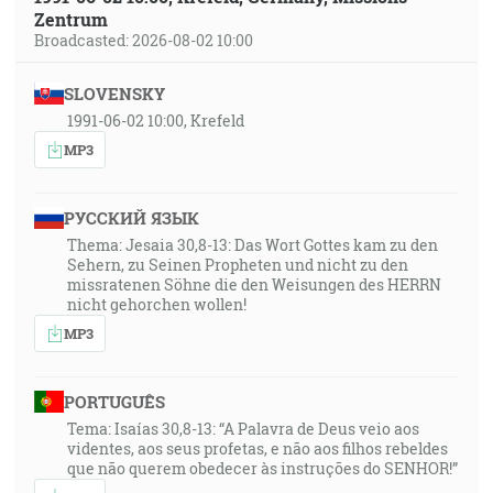
Slovo bol Bôh. [Jn 1:1]
Zentrum
Broadcasted: 2026-08-02 10:00
33:34
Lebo povstanú falošní kristovia a falošní proroci a
SLOVENSKY
dajú veliké znamenia a budú robiť zázraky, takže by
1991-06-02 10:00, Krefeld
zviedli v blud, keby bolo možné, aj vyvolených. [Mt
MP3
24:24]
35:06
РУССКИЙ ЯЗЫК
A oni mu povedali: Prečo sa učeníci Jánovi často
Thema: Jesaia 30,8-13: Das Wort Gottes kam zu den
Sehern, zu Seinen Propheten und nicht zu den
postia a modlia a podobne aj učeníci farizeov, a tvoji
missratenen Söhne die den Weisungen des HERRN
jedia a pijú? A on im povedal: Či môžete rozkázať
nicht gehorchen wollen!
svadobníkom, kým je s nimi ženích, aby sa postili? Ale
MP3
prijdú dni, a keď bude odňatý od nich ženích, potom
sa budú postiť v tých dňoch. [Lk 5:33-35]
PORTUGUÊS
36:13
Tema: Isaías 30,8-13: “A Palavra de Deus veio aos
videntes, aos seus profetas, e não aos filhos rebeldes
Ten, ktorý má nevestu, je ženích, a priateľ ženíchov,
que não querem obedecer às instruções do SENHOR!”
ktorý tam stojí a čuje ho, veľmi sa raduje pre hlas