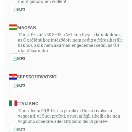
povetria. A takto budeme vždycky s Pánom. [1Te 4:13-
nicht gehorchen wollen!
17]
MP3
42:38
MAGYAR
A keď toto porušiteľné oblečie neporušiteľnosť, a toto
Téma: Ézsaiás 30:8–13: »Az Isten Igéje a látnokokhoz,
smrteľné oblečie nesmrteľnosť, vtedy sa naplní slovo,
az Ő prófétáihoz intéződött, nem pedig a félresikerült
ktoré je napísané: Smrť je pohltená vo víťazstvo. [1Kor
fiakhoz, akik nem akarnak engedelmeskedni az ÚR
15:54]
utasításainak!«
MP3
43:16
Takto hovorí Pán Hospodin: Hľa, prijdem na pastierov
SRPSKOHRVATSKI
a budem vyhľadávať svoje stádo z ich ruky a učiním
MP3
koniec ich paseniu stáda, ani nebudú tí pastieri viacej
pásť sami seba, ale vytrhnem svoje ovce z ich úst, aby
im neboly za pokrm. Lebo takto hovorí Pán Hospodin:
ITALIANO
Hľa, ja sám prijdem a vyhľadám svoje ovce a pozriem
Tema: Isaia 30,8-13: «La parola di Dio si rivolse ai
sa na ne. [Ez 34:10-11]
veggenti, ai Suoi profeti, e non ai figli ribelli che non
vogliono obbedire alle istruzioni del Signore!»
43:42
MP3