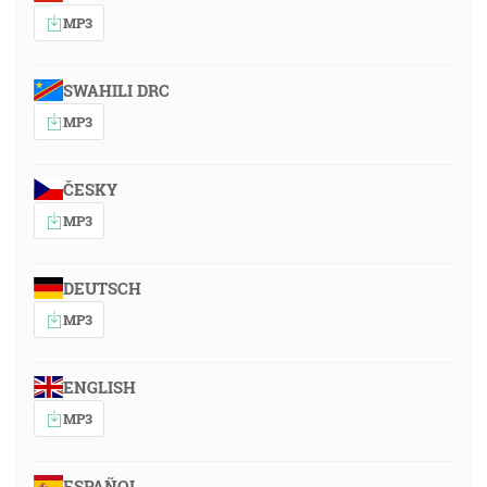
MP3
SWAHILI DRC
MP3
ČESKY
MP3
DEUTSCH
MP3
ENGLISH
MP3
ESPAÑOL