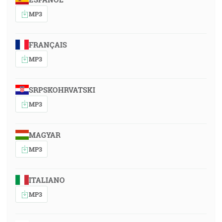
MP3
FRANÇAIS
MP3
SRPSKOHRVATSKI
MP3
MAGYAR
MP3
ITALIANO
MP3