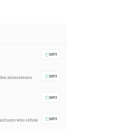
odu a vyhlásiť rok Pánov príjemný.
v hovoriť Pán, nám ztvrdili tí,
a udeľovaním Svätého Ducha podľa
MP3
MP3
 den missratenen
 úklady: lebo Hospodin aj umyslel
mi, ktorý máš množstvo pokladov,
 Naplním ťa ľuďmi jako žravou
MP3
MP3
ward sons who refuse
a riekol mi: Poď, ukážem ti