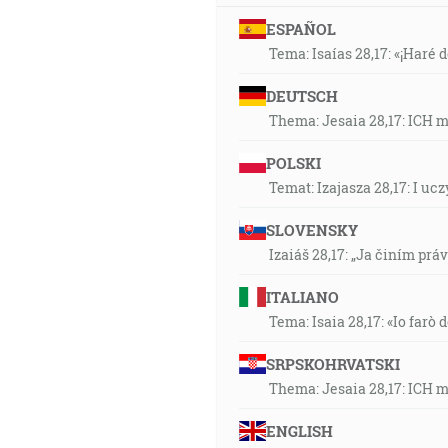
33:00 A on dal jedných za apoš
zdokonaľovanie svätých ku die
ESPAÑOL
Tema: Isaías 28,17: «¡Haré d
33:04
DEUTSCH
A síce jedných postavil Bôh v 
potom milosti dary uzdravovan
Thema: Jesaia 28,17: ICH 
POLSKI
34:12
Temat: Izajasza 28,17: I u
Na tvojich múroch, Jeruzaleme
pripomínate Hospodina, nemaj
SLOVENSKY
chválou na zemi! [Iz 62:6-7]
Izaiáš 28,17: „Ja činím prá
34:29
ITALIANO
Hľa, ja vám pošlem proroka Eli
Tema: Isaia 28,17: «Io farò d
34:29
SRPSKOHRVATSKI
Strážca povedal: Ide ráno, ale p
Thema: Jesaia 28,17: ICH 
ENGLISH
34:39