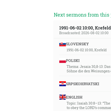
srdcom, vyhlásiť zajatcom pr
[Lk 4:19]
Next sermons from this 
22:18
… jakože my utečieme, ak zane
1991-06-02 10:00, Krefe
ktorí ho počuli, pri čom sp
Broadcasted: 2026-08-02 10:00
svojej vôle. [Žd 2:3-4]
SLOVENSKY
23:31
1991-06-02 10:00, Krefeld
Prvú knihu som napísal, Teofíle
POLSKI
24:15
Thema: Jesaia 30,8-13: Da
Söhne die den Weisungen 
Pozdvihnite prápor proti múro
aj učiní to, čo hovoril proti
prišiel tvoj koniec, miera tv
SRPSKOHRVATSKI
chrobačou, a budú radostne po
ENGLISH
26:16
Topic: Isaiah 30:8–13: “Th
A prišiel jeden zo siedmich an
to obey the LORD’s comman