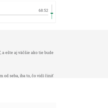
68:52
 a ešte aj väčšie ako tie bude
d seba, iba to, čo vidí činiť
uje mu všetko, čo sám činí. A