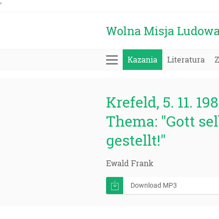
'
Wolna Misja Ludow
Kazania
Literatura
Krefeld, 5. 11. 19
Thema: "Gott se
gestellt!"
Ewald Frank
Download MP3