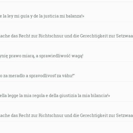
tolov, jedných za prorokov, jedných za evanjelistov, jednýc
lu služby, na budovanie tela Kristovho … [Ef 4:11-12]
e la ley mi guía y de la justicia mi balanza!»
cirkvi, a to ponajprv apoštolov, po druhé prorokov, po tret
ia, ujímania sa potrebných, správy, druhy jazykov. [1Kor 12
mache das Recht zur Richtschnur und die Gerechtigkeit zur Setzwaa
czynię prawo miarą, a sprawiedliwość wagą!
, ustanovím strážcov, ktorí po celý deň a po celú noc nebu
te pokoja! Ale nedajte ani jemu pokoja, dokiaľ pevne nepo
vo za meradlo a spravodlivosť za váhu!“
áša, prv ako prijde deň Hospodinov, veľký a strašný. [Mal 4
ella legge la mia regola e della giustizia la mia bilancia!»
rijde zase aj noc. Jestli sa chcete pýtať, pýtajte sa; navráťte 
mache das Recht zur Richtschnur und die Gerechtigkeit zur Setzwaa