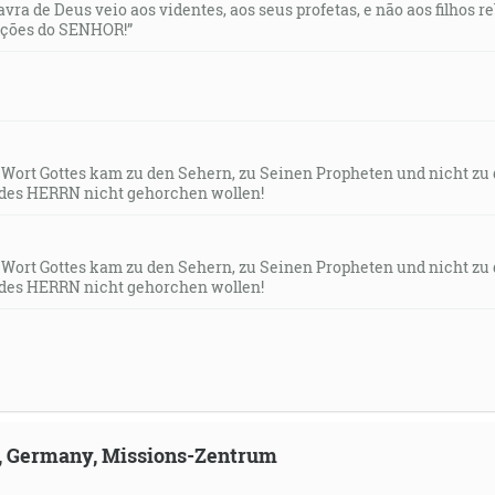
lavra de Deus veio aos videntes, aos seus profetas, e não aos filhos 
uções do SENHOR!”
elovým, a dali k nemu všetky ich kniežatá svoje palice, vše
násť palíc, a palica Áronova bola medzi ich palicami. A Moj
 A stalo sa na druhý deň, že Mojžiš vošiel do stánu svedoc
dajúc puky zakvitla a vydala zrelé mandle. [4M 17:6-8]
s Wort Gottes kam zu den Sehern, zu Seinen Propheten und nicht zu
des HERRN nicht gehorchen wollen!
ete v sebe hovoriť: Veď otca máme Abraháma! Lebo vám ho
eti. [Mt 3:9]
s Wort Gottes kam zu den Sehern, zu Seinen Propheten und nicht zu
des HERRN nicht gehorchen wollen!
ch hlade a vyviedol si im vody zo skaly v ich smäde a riekol 
ihol svoju ruku prisahajúc, že im ju dáš. [Neh 9:15]
ili: Svätý, svätý, svätý Hospodin Zástupov, celá zem je plná j
ld, Germany, Missions-Zentrum