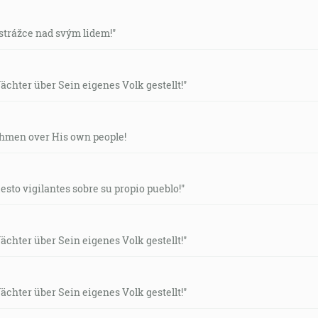
strážce nad svým lidem!"
i ty predsa kráľ? Ježiš odpovedal: Ty dobre hovoríš, že som
som vydal pravde svedoctvo. Každý, kto je z pravdy, čuje môj
ächter über Sein eigenes Volk gestellt!"
ta i pravda i život; nikto neprijde k Otcovi, len skrze mňa. 
chmen over His own people!
ás vyslobodí. [Jn 8:32]
sto vigilantes sobre su propio pueblo!"
eby ste počuli jeho hlas, nezatvrdzujte svojich sŕdc ako v t
ächter über Sein eigenes Volk gestellt!"
torý ma poslal, dokiaľ je deň; ide noc, keď nebude môcť nik
ächter über Sein eigenes Volk gestellt!"
eira: Strážca, koľko je ešte noci? Strážca, koľko je ešte n