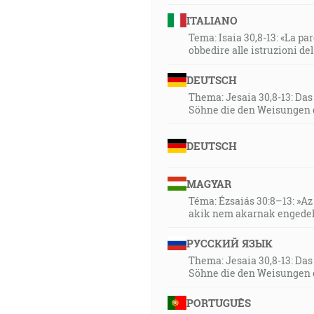
odsúdenie tej veľkej smilnic
ITALIANO
A žena bola odiata purpurom 
Tema: Isaia 30,8-13: «La paro
mala zlatý pohár, plný ohavnos
obbedire alle istruzioni de
ľudia, zástupy, národy a jazyky. 
DEUTSCH
27:14
Thema: Jesaia 30,8-13: Da
A stalo sa po siedmich dňoch
Söhne die den Weisungen 
Synu človeka, dal som ťa za s
17]
DEUTSCH
28:35
MAGYAR
Ameň, ameň vám hovorím, že ten
Téma: Ézsaiás 30:8–13: »Az 
činiť, lebo ja idem k svojmu Ot
akik nem akarnak engedel
30:37
РУССКИЙ ЯЗЫК
Ale Ježiš mu povedal: Ach, t
Thema: Jesaia 30,8-13: Da
Söhne die den Weisungen 
30:39
PORTUGUÊS
Na to jej riekol Ježiš: Či som 