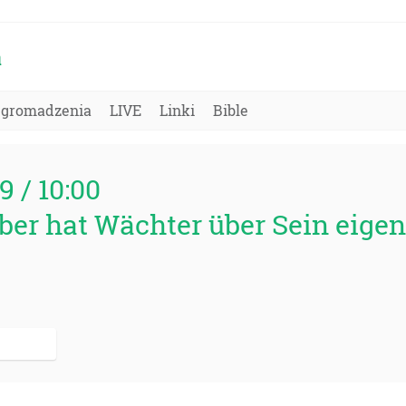
a
Zgromadzenia
LIVE
Linki
Bible
89 / 10:00
lber hat Wächter über Sein eige