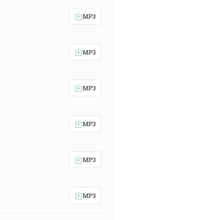
MP3
 ja kráľ. Ja som sa nato narodil a
 hlas. [Jn 18:37]
MP3
[Jn 14:6]
MP3
MP3
om rozhorčení Boha! [Žd 3:15]
MP3
to pracovať. [Jn 9:4]
MP3
oci? Strážca povedal: Ide ráno, ale