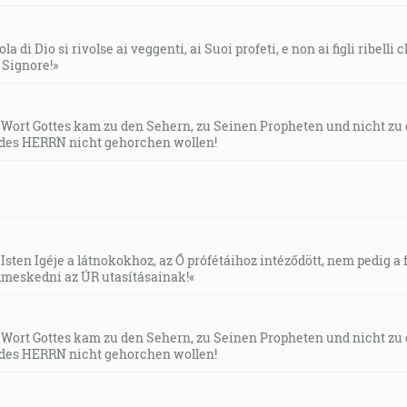
e, ktorá sedí na mnohých vodách …
a šarlátom a bola pokrytá zlatom a ozdobená drahým kamen
la di Dio si rivolse ai veggenti, ai Suoi profeti, e non ai figli ribelli
tí a nečistoty svojho smilstva … A povedal mi: Vody, ktoré s
l Signore!»
[Zj 17:1, 4, 15]
s Wort Gottes kam zu den Sehern, zu Seinen Propheten und nicht zu
, že stalo sa slovo Hospodinovo ku mne povediac:
des HERRN nicht gehorchen wollen!
trážcu domu Izraelovmu, aby si počujúc slovo z mojich úst
, kto verí vo mňa, skutky, ktoré ja činím, bude aj on činiť,
Isten Igéje a látnokokhoz, az Ő prófétáihoz intéződött, nem pedig a f
covi. [Jn 14:12]
meskedni az ÚR utasításainak!«
o ak môžeš! Všetko je možné veriacemu! [Mk 9:23]
s Wort Gottes kam zu den Sehern, zu Seinen Propheten und nicht zu
des HERRN nicht gehorchen wollen!
ti nepovedal, že ak budeš veriť, uvidíš slávu Božiu? [Jn 11:40]