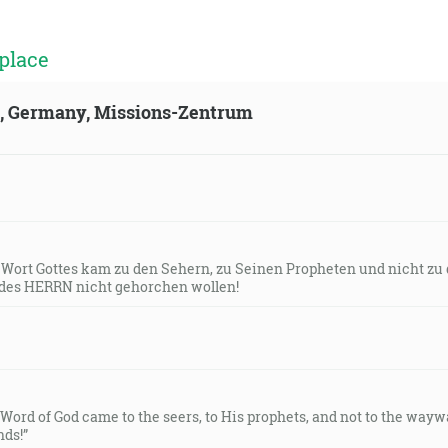
epustenie a slepým návrat zraku, zlomených poslať na slob
place
dbáme také veľké spasenie?! Ktoré, keď o ňom začal najdrie
ld, Germany, Missions-Zentrum
olu svedčil Bôh znameniami a zázrakmi a rôznymi mocami 
, o všetkom, čo započal Ježiš činiť a učiť … [Sk 1:1]
s Wort Gottes kam zu den Sehern, zu Seinen Propheten und nicht zu
des HERRN nicht gehorchen wollen!
m Babylona, zosilnite stráž, postavte strážnych, pripravte
 obyvateľom Babylona. Oj, ty, ktorý bývaš nad mnohými voda
ojho lakomstva! Hospodin Zástupov prisahal na svoju dušu:
krikovať nad tebou. [Jr 51:12-14]
e Word of God came to the seers, to His prophets, and not to the way
jelov, ktorí to mali tých sedem čiaš, a prehovoril so mnou 
ds!”