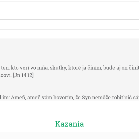
, kto verí vo mňa, skutky, ktoré ja činím, bude aj on činiť,
covi. [Jn 14:12]
l im: Ameň, ameň vám hovorím, že Syn nemôže robiť nič sám o
 činí, to podobne činí aj Syn. Lebo Otec má rád Syna a ukaz
ež tieto, aby ste sa vy divili. [Jn 5:19-20]
Kazania
dnes i naveky. [Žd 13:8]