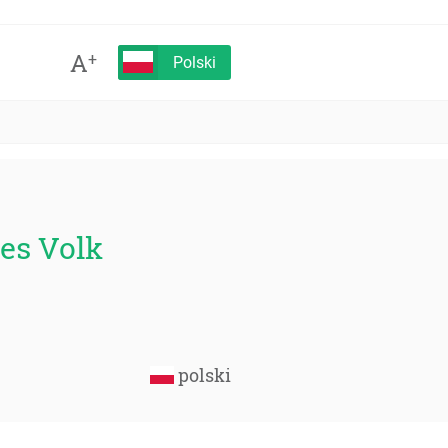
A
+
Polski
nes Volk
polski