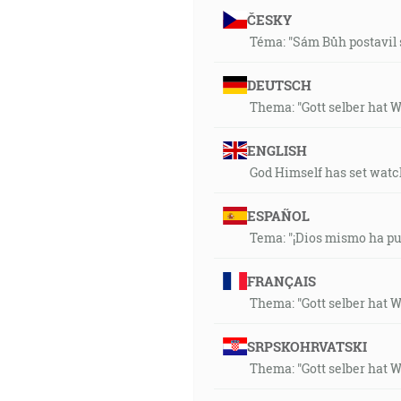
ČESKY
12:56
Téma: "Sám Bůh postavil 
Vtedy mu povedal Pilát: Teda s
nato som prišiel na svet, aby 
DEUTSCH
Thema: "Gott selber hat W
13:38
A Ježiš mu povedal: Ja som ces
ENGLISH
God Himself has set wat
13:38
… a poznáte pravdu, a pravda v
ESPAÑOL
Tema: "¡Dios mismo ha pue
15:26
Teda keď je povedané: Dnes, k
FRANÇAIS
Thema: "Gott selber hat W
16:43
Ja musím konať skutky toho, k
SRPSKOHRVATSKI
Thema: "Gott selber hat W
17:17
Bremä Dúmy. Volajú na mňa zo S