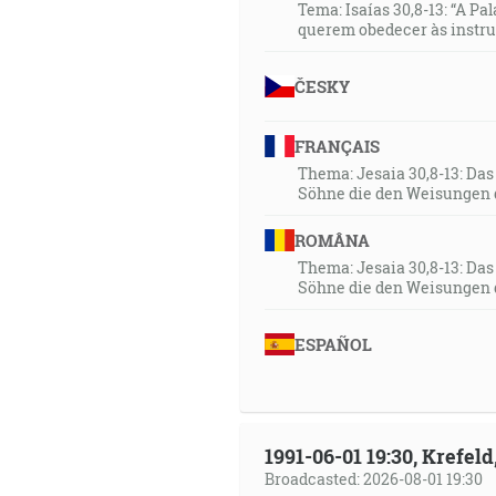
Tema: Isaías 30,8-13: “A Pa
querem obedecer às instr
31:33
Tak hovoril Mojžiš synom Izra
ČESKY
podľa domu svojich otcov, dva
Hospodinom v stáne svedoctva.
FRANÇAIS
vzpučala, za dom Léviho, a vy
Thema: Jesaia 30,8-13: Da
Söhne die den Weisungen 
31:51
… a nedomnievajte sa, že môž
ROMÂNA
kameňov vzbudiť Abrahámovi d
Thema: Jesaia 30,8-13: Da
Söhne die den Weisungen 
31:57
Dal si im aj chlieb z neba v i
ESPAÑOL
vzhľadom na ktorú si bol pozdv
32:09
A volali jeden druhému a hovor
1991-06-01 19:30, Krefe
Broadcasted: 2026-08-01 19:30