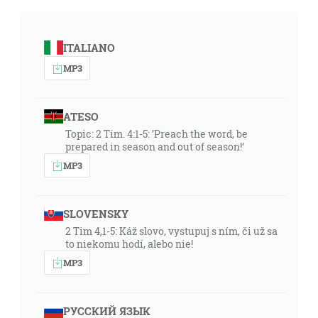
ITALIANO
MP3
ATESO
Topic: 2 Tim. 4:1-5: ’Preach the word, be
prepared in season and out of season!‘
MP3
SLOVENSKY
2 Tim 4,1-5: Káž slovo, vystupuj s ním, či už sa
to niekomu hodí, alebo nie!
MP3
РУССКИЙ ЯЗЫК