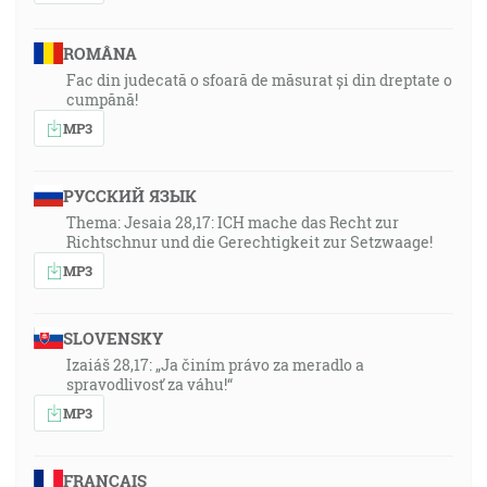
ROMÂNA
Fac din judecată o sfoară de măsurat și din dreptate o
cumpănă!
MP3
РУССКИЙ ЯЗЫК
Thema: Jesaia 28,17: ICH mache das Recht zur
Richtschnur und die Gerechtigkeit zur Setzwaage!
MP3
SLOVENSKY
Izaiáš 28,17: „Ja činím právo za meradlo a
spravodlivosť za váhu!“
MP3
FRANÇAIS