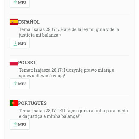
MP3
ESPAÑOL
Tema: Isaías 28,17: «¡Haré de la ley mi guía y de la
justicia mi balanza!»
MP3
POLSKI
Temat: Izajasza 28,17: I uczynię prawo miarą, a
sprawiedliwość wagą!
MP3
PORTUGUÊS
Tema: Isaías 28,17: “EU faço o juizo a linha para medir
e da justiça a minha balança!”
MP3