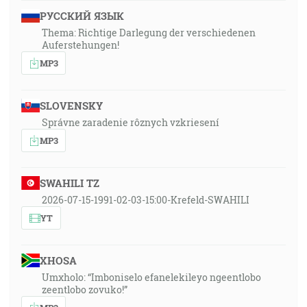
РУССКИЙ ЯЗЫК
Thema: Richtige Darlegung der verschiedenen
Auferstehungen!
MP3
SLOVENSKY
Správne zaradenie rôznych vzkriesení
MP3
SWAHILI TZ
2026-07-15-1991-02-03-15:00-Krefeld-SWAHILI
YT
XHOSA
Umxholo: “Imboniselo efanelekileyo ngeentlobo
zeentlobo zovuko!”