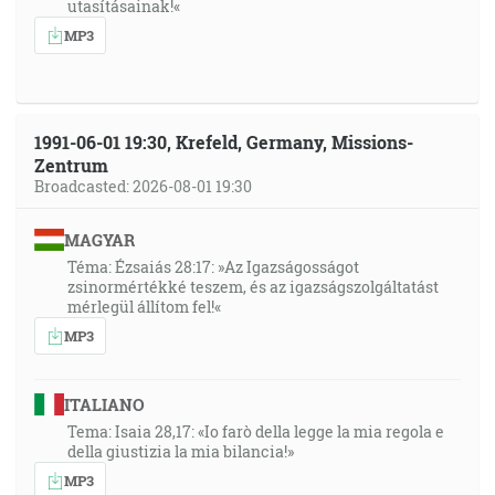
utasításainak!«
MP3
1991-06-01 19:30, Krefeld, Germany, Missions-
Zentrum
Broadcasted: 2026-08-01 19:30
MAGYAR
Téma: Ézsaiás 28:17: »Az Igazságosságot
zsinormértékké teszem, és az igazságszolgáltatást
mérlegül állítom fel!«
MP3
ITALIANO
Tema: Isaia 28,17: «Io farò della legge la mia regola e
della giustizia la mia bilancia!»
MP3