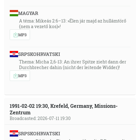
MAGYAR
A téma: Mikeás 2:6–13: »Élen jár majd az hullámtörő
(nem a vezető kos)«!
MP3
SRPSKOHRVATSKI
Thema: Micha 2,6-13: An ihrer Spitze zieht dann der
Durchbrecher dahin (nicht der leitende Widder)!
MP3
1991-02-02 19:30, Krefeld, Germany, Missions-
Zentrum
Broadcasted: 2026-07-11 19:30
SRPSKOHRVATSKI