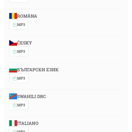
ROMÂNA
MP3
ČESKY
MP3
БЪЛГАРСКИ ЕЗИК
MP3
SWAHILI DRC
MP3
ITALIANO
MP3