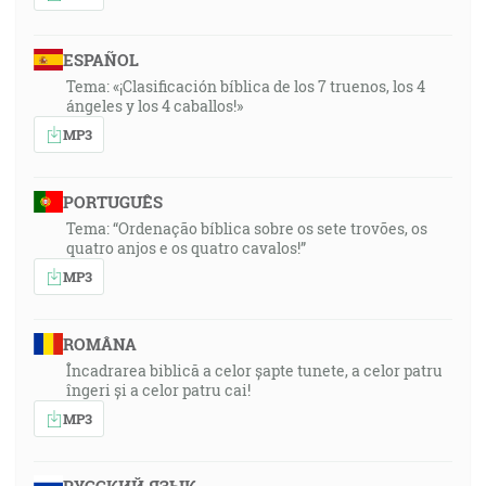
ESPAÑOL
Tema: «¡Clasificación bíblica de los 7 truenos, los 4
ángeles y los 4 caballos!»
MP3
PORTUGUÊS
Tema: “Ordenação bíblica sobre os sete trovões, os
quatro anjos e os quatro cavalos!”
MP3
ROMÂNA
Încadrarea biblică a celor șapte tunete, a celor patru
îngeri și a celor patru cai!
MP3