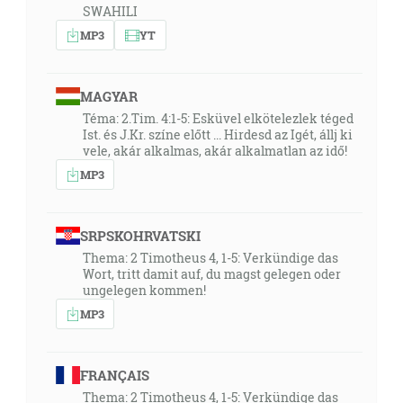
SWAHILI
MP3
YT
MAGYAR
Téma: 2.Tim. 4:1-5: Esküvel elkötelezlek téged
Ist. és J.Kr. színe előtt ... Hirdesd az Igét, állj ki
vele, akár alkalmas, akár alkalmatlan az idő!
MP3
SRPSKOHRVATSKI
Thema: 2 Timotheus 4, 1-5: Verkündige das
Wort, tritt damit auf, du magst gelegen oder
ungelegen kommen!
MP3
FRANÇAIS
Thema: 2 Timotheus 4, 1-5: Verkündige das