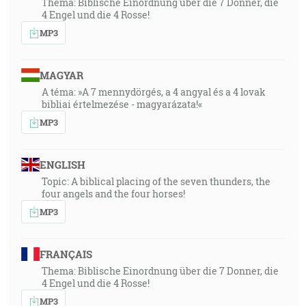
Thema: Biblische Einordnung über die 7 Donner, die
4 Engel und die 4 Rosse!
MP3
MAGYAR
A téma: »A 7 mennydörgés, a 4 angyal és a 4 lovak
bibliai értelmezése - magyarázata!«
MP3
ENGLISH
Topic: A biblical placing of the seven thunders, the
four angels and the four horses!
MP3
FRANÇAIS
Thema: Biblische Einordnung über die 7 Donner, die
4 Engel und die 4 Rosse!
MP3