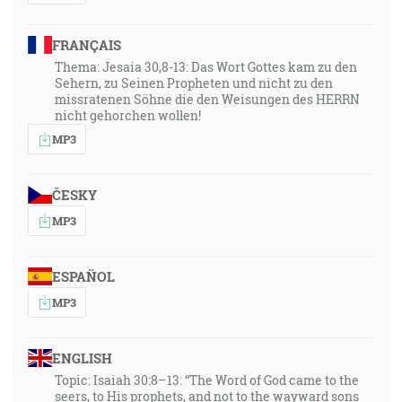
FRANÇAIS
Thema: Jesaia 30,8-13: Das Wort Gottes kam zu den
Sehern, zu Seinen Propheten und nicht zu den
missratenen Söhne die den Weisungen des HERRN
nicht gehorchen wollen!
MP3
ČESKY
MP3
ESPAÑOL
MP3
ENGLISH
Topic: Isaiah 30:8–13: “The Word of God came to the
seers, to His prophets, and not to the wayward sons