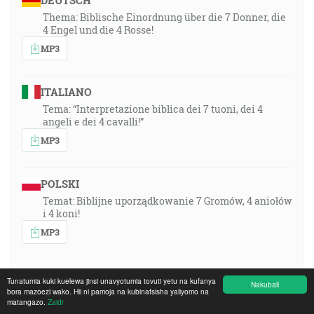
DEUTSCH
Thema: Biblische Einordnung über die 7 Donner, die
4 Engel und die 4 Rosse!
MP3
ITALIANO
Tema: “Interpretazione biblica dei 7 tuoni, dei 4
angeli e dei 4 cavalli!”
MP3
POLSKI
Temat: Biblijne uporządkowanie 7 Gromów, 4 aniołów
i 4 koni!
MP3
Tunatumia kuki kuelewa jinsi unavyotumia tovuti yetu na kufanya
Nakubali
bora mazoezi wako. Hii ni pamoja na kubinafsisha yaliyomo na
1991-03-03 15:00, Krefeld, Germany, Missions-
matangazo.
Zaidi