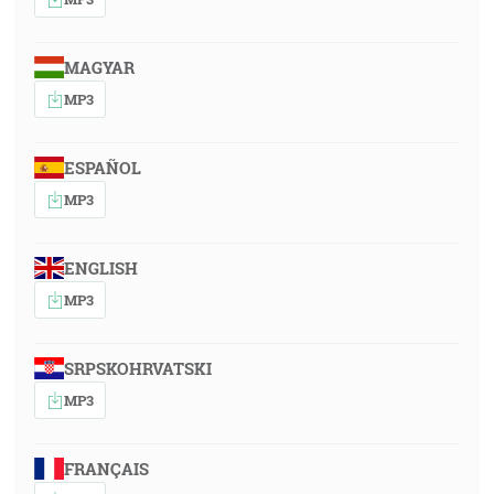
MAGYAR
MP3
ESPAÑOL
MP3
ENGLISH
MP3
SRPSKOHRVATSKI
MP3
FRANÇAIS