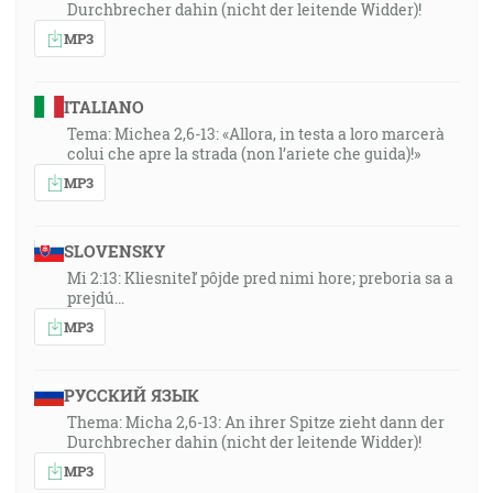
Durchbrecher dahin (nicht der leitende Widder)!
MP3
ITALIANO
Tema: Michea 2,6-13: «Allora, in testa a loro marcerà
colui che apre la strada (non l’ariete che guida)!»
MP3
SLOVENSKY
Mi 2:13: Kliesniteľ pôjde pred nimi hore; preboria sa a
prejdú…
MP3
РУССКИЙ ЯЗЫК
Thema: Micha 2,6-13: An ihrer Spitze zieht dann der
Durchbrecher dahin (nicht der leitende Widder)!
MP3