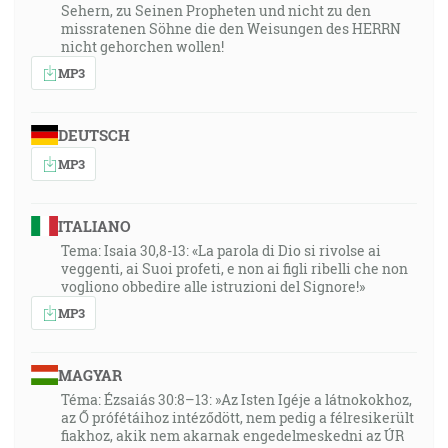
Sehern, zu Seinen Propheten und nicht zu den
missratenen Söhne die den Weisungen des HERRN
nicht gehorchen wollen!
MP3
DEUTSCH
MP3
ITALIANO
Tema: Isaia 30,8-13: «La parola di Dio si rivolse ai
veggenti, ai Suoi profeti, e non ai figli ribelli che non
vogliono obbedire alle istruzioni del Signore!»
MP3
MAGYAR
Téma: Ézsaiás 30:8–13: »Az Isten Igéje a látnokokhoz,
az Ő prófétáihoz intéződött, nem pedig a félresikerült
fiakhoz, akik nem akarnak engedelmeskedni az ÚR