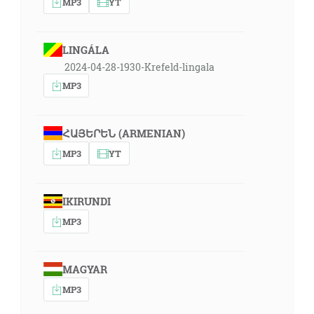
MP3
YT
LINGÁLA
2024-04-28-1930-Krefeld-lingala
MP3
ՀԱՅԵՐԵՆ (ARMENIAN)
MP3
YT
IKIRUNDI
MP3
MAGYAR
MP3