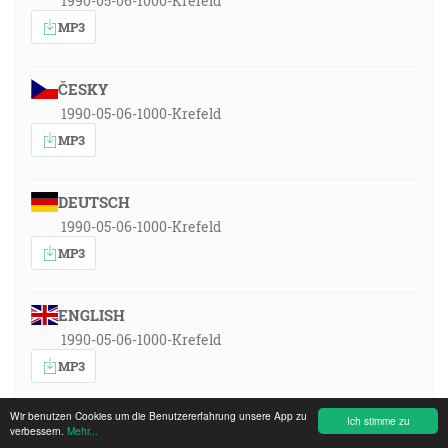
1990-05-06-1000-Krefeld
MP3
ČESKY
1990-05-06-1000-Krefeld
MP3
DEUTSCH
1990-05-06-1000-Krefeld
MP3
ENGLISH
1990-05-06-1000-Krefeld
MP3
Wir benutzen Cookies um die Benutzererfahrung unsere App zu
Ich stimme zu
ESPAÑOL
verbessern.
Mehr...