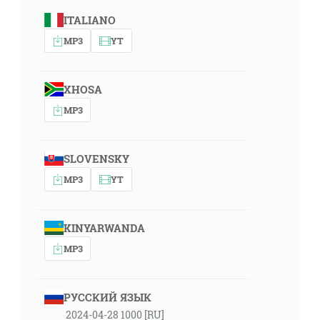
ITALIANO
MP3
YT
XHOSA
MP3
SLOVENSKY
MP3
YT
KINYARWANDA
MP3
РУССКИЙ ЯЗЫК
2024-04-28 1000 [RU]