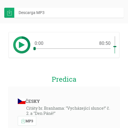
Descarga MP3
0:00
80:50
Predica
ČESKY
Citáty br. Branhama: "Vycházející slunce!" č.
2. a "Den Páně!"
MP3