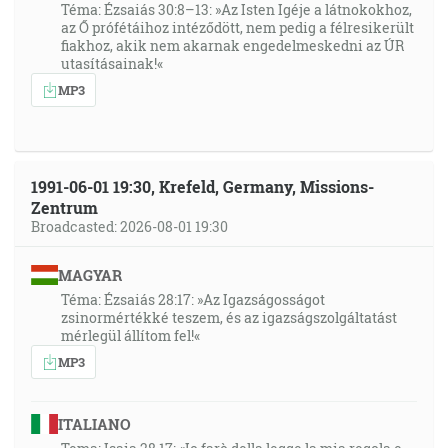
Téma: Ézsaiás 30:8–13: »Az Isten Igéje a látnokokhoz,
az Ő prófétáihoz intéződött, nem pedig a félresikerült
fiakhoz, akik nem akarnak engedelmeskedni az ÚR
utasításainak!«
MP3
1991-06-01 19:30, Krefeld, Germany, Missions-
Zentrum
Broadcasted: 2026-08-01 19:30
MAGYAR
Téma: Ézsaiás 28:17: »Az Igazságosságot
zsinormértékké teszem, és az igazságszolgáltatást
mérlegül állítom fel!«
MP3
ITALIANO