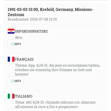
1991-03-03 15:00, Krefeld, Germany, Missions-
Zentrum
Broadcasted: 2026-07-08 19:30
SRPSKOHRVATSKI
desc
MP3
FRANÇAIS
Thema: Apg. 4,24-31: Als jene es vernommen hatten,
erhoben sie einmütig ihre Stimme zu Gott und
beteten!
MP3
ITALIANO
Tema: Atti 4,24-31: «Quando udirono ciò, alzarono
all’unisono la voce a Dio e pregarono!»