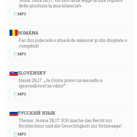
Tema: Isaia 28,17: «Io farò della legge la mia regola e
della giustizia la mia bilancia!»
MP3
ROMÂNA
Fac din judecată o sfoară de măsurat și din dreptate o
cumpănă!
MP3
SLOVENSKY
Izaiáš 28,17: „Ja činím právo za meradlo a
spravodlivosť za váhu!“
MP3
РУССКИЙ ЯЗЫК
Thema: Jesaia 28,17: ICH mache das Recht zur
Richtschnur und die Gerechtigkeit zur Setzwaage!
MP3