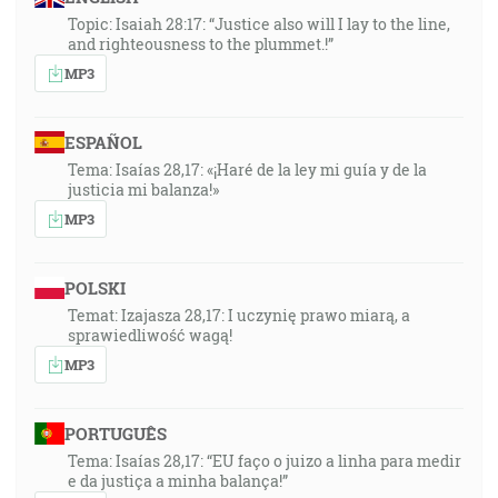
Topic: Isaiah 28:17: “Justice also will I lay to the line,
and righteousness to the plummet.!”
MP3
ESPAÑOL
Tema: Isaías 28,17: «¡Haré de la ley mi guía y de la
justicia mi balanza!»
MP3
POLSKI
Temat: Izajasza 28,17: I uczynię prawo miarą, a
sprawiedliwość wagą!
MP3
PORTUGUÊS
Tema: Isaías 28,17: “EU faço o juizo a linha para medir
e da justiça a minha balança!”