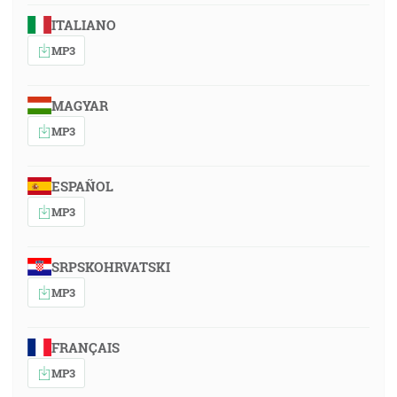
ITALIANO
MP3
MAGYAR
MP3
ESPAÑOL
MP3
SRPSKOHRVATSKI
MP3
FRANÇAIS
MP3