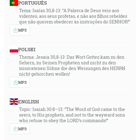
PORTUGUÊS
Tema: Isaías 30,8-13: “A Palavra de Deus veio aos
videntes, aos seus profetas, e não aos filhos rebeldes
que não querem obedecer às instruções do SENHOR!”
MP3
POLSKI
Thema: Jesaia 30,8-13: Das Wort Gottes kam zu den
Sehern, zu Seinen Propheten und nicht zu den
missratenen Söhne die den Weisungen des HERRN
nicht gehorchen wollen!
MP3
ENGLISH
Topic: Isaiah 30:8–13: “The Word of God came to the
seers, to His prophets, and not to the wayward sons
who refuse to obey the LORD’s commands!”
MP3