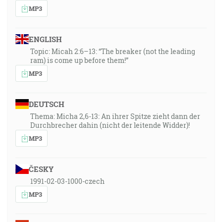
MP3
ENGLISH
Topic: Micah 2:6–13: “The breaker (not the leading
ram) is come up before them!”
MP3
DEUTSCH
Thema: Micha 2,6-13: An ihrer Spitze zieht dann der
Durchbrecher dahin (nicht der leitende Widder)!
MP3
ČESKY
1991-02-03-1000-czech
MP3