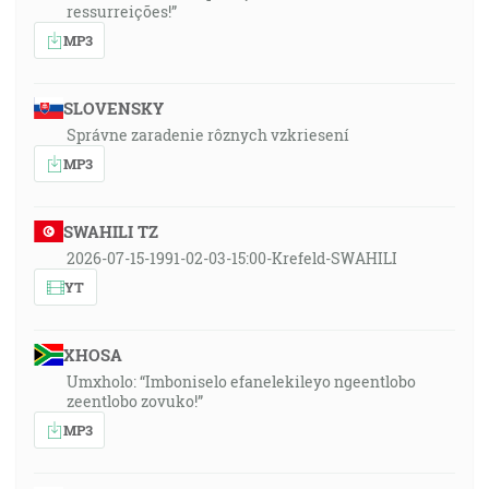
ressurreições!”
MP3
SLOVENSKY
Správne zaradenie rôznych vzkriesení
MP3
SWAHILI TZ
2026-07-15-1991-02-03-15:00-Krefeld-SWAHILI
YT
XHOSA
Umxholo: “Imboniselo efanelekileyo ngeentlobo
zeentlobo zovuko!”
MP3