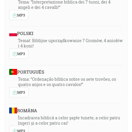
Tema: “Interpretazione biblica dei 7 tuoni, dei 4
angeli e dei 4 cavalli!”
MP3
POLSKI
Temat: Biblijne uporządkowanie 7 Gromów, 4 aniołów
i 4 koni!
MP3
PORTUGUÊS
Tema: “Ordenação bíblica sobre os sete trovões, os
quatro anjos e os quatro cavalos!”
MP3
ROMÂNA
Încadrarea biblică a celor șapte tunete, a celor patru
îngeri și a celor patru cai!
MP3