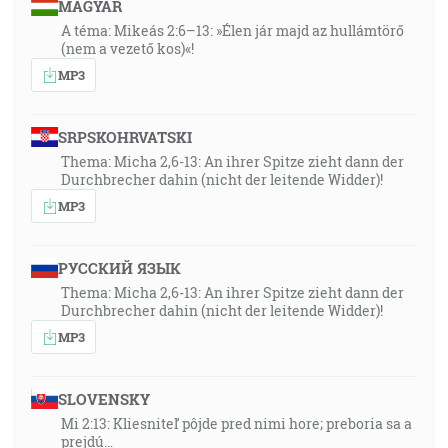
MAGYAR
A téma: Mikeás 2:6–13: »Élen jár majd az hullámtörő
(nem a vezető kos)«!
MP3
SRPSKOHRVATSKI
Thema: Micha 2,6-13: An ihrer Spitze zieht dann der
Durchbrecher dahin (nicht der leitende Widder)!
MP3
РУССКИЙ ЯЗЫК
Thema: Micha 2,6-13: An ihrer Spitze zieht dann der
Durchbrecher dahin (nicht der leitende Widder)!
MP3
SLOVENSKY
Mi 2:13: Kliesniteľ pôjde pred nimi hore; preboria sa a
prejdú…