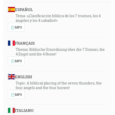
ESPAÑOL
Tema: «¡Clasificación bíblica de los 7 truenos, los 4
ángeles y los 4 caballos!»
MP3
FRANÇAIS
Thema: Biblische Einordnung über die 7 Donner, die
4 Engel und die 4 Rosse!
MP3
ENGLISH
Topic: A biblical placing of the seven thunders, the
four angels and the four horses!
MP3
ITALIANO