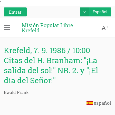
'
Entrar
Español
Misión Popular Libre
A
+
Krefeld
Krefeld, 7. 9. 1986 / 10:00
Citas del H. Branham: "¡La
salida del sol!" NR. 2. y "¡El
día del Señor!"
Ewald Frank
español