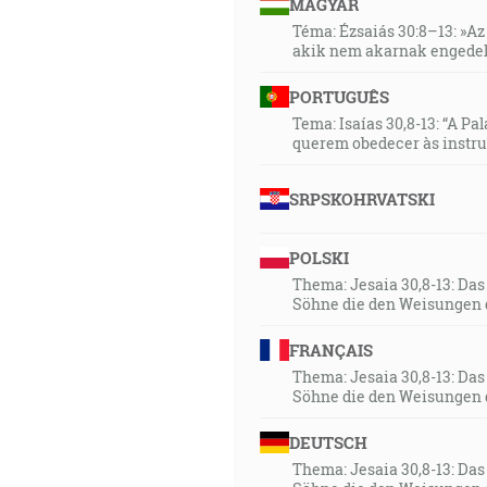
MAGYAR
19:29
Téma: Ézsaiás 30:8–13: »Az 
… ale aby sme hovoriac pravdu 
akik nem akarnak engedel
príslušne dovedna pojené a 
PORTUGUÊS
dielu vzrast tela si pôsobí na 
Tema: Isaías 30,8-13: “A Pa
querem obedecer às instr
19:38
… a na tej skale zbudujem svoj
SRPSKOHRVATSKI
19:44
Prespevuj a raduj sa, dcéro S
POLSKI
pripoja k Hospodinovi toho d
Thema: Jesaia 30,8-13: Da
Söhne die den Weisungen 
k tebe. A Hospodin zdedí Júdu
Hospodinovou, lebo sa zobudil 
FRANÇAIS
Thema: Jesaia 30,8-13: Da
25:04
Söhne die den Weisungen 
Ale keď sa navrátite ku mne a
konci nebies, aj odtiaľ ich s
DEUTSCH
[Neh 1:9]
Thema: Jesaia 30,8-13: Da