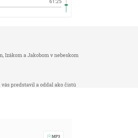
61:25
mom, Izákom a Jakobom v nebeskom
vás predstavil a oddal ako čistú
 je vôľa toho, ktorý ma poslal,
osledný deň. [Jn 6:37, 39]
MP3