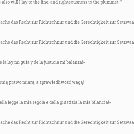
e also will I lay to the line, and righteousness to the plummet.!”
 povedal: Vidím letieť knihu, ktorej dĺžka je dvadsať lakťov 
dza na tvár celej zeme. Lebo každý, kto ukradne, bude odpra
mache das Recht zur Richtschnur und die Gerechtigkeit zur Setzwaa
 odprataný podľa nej z druhej strany. [Za 5:2-3]
mache das Recht zur Richtschnur und die Gerechtigkeit zur Setzwaa
lata, z kujného zlata sa spraví svietnik, jeho bedro i jeho d
ý bude z jedného kusa kujného zlata čistého. [2M 25:31, 36]
e la ley mi guía y de la justicia mi balanza!»
š: Toto hovorí ten, ktorý drží tých sedem hviezd vo svojej 
 svietnikov: [Zj 2:1]
czynię prawo miarą, a sprawiedliwość wagą!
ella legge la mia regola e della giustizia la mia bilancia!»
 vám je to užitočné, aby som ja odišiel. Lebo ak neodídem, T
16:7]
mache das Recht zur Richtschnur und die Gerechtigkeit zur Setzwaa
roch živých bytostí, ktorý hovoril: Choinix pšenice za dená