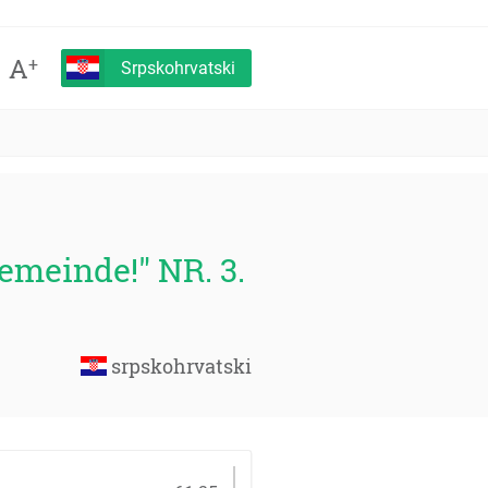
A
+
Srpskohrvatski
meinde!" NR. 3.
srpskohrvatski