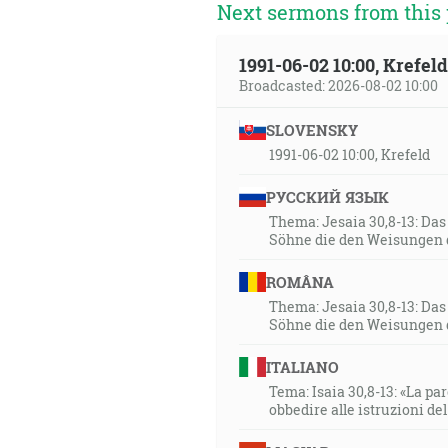
Next sermons from this 
Keď tedy máme tieto zasľúbeni
Božej. [2Kor 7:1]
1991-06-02 10:00, Krefe
14:48
Broadcasted: 2026-08-02 10:00
Počiatkom múdrosti je bázeň 
SLOVENSKY
17:30
1991-06-02 10:00, Krefeld
Lebo takto hovorí Hospodin: 
РУССКИЙ ЯЗЫК
slovo, totiž že vás navrátim na
Thema: Jesaia 30,8-13: Da
Söhne die den Weisungen 
18:16
A nahradím vám roky, ktoré po
ROMÂNA
vás. [Jl 2:25]
Thema: Jesaia 30,8-13: Da
Söhne die den Weisungen 
18:53
ITALIANO
A tak čiňte pokánie a obráťte 
Tema: Isaia 30,8-13: «La paro
predurčeného vám Krista Ježi
obbedire alle istruzioni de
ústa všetkých svojich svätých