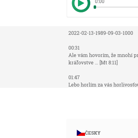
0:00
2022-02-13-1989-09-03-1000
00:31
Ale vám hovorím, že mnohí p
kráľovstve … [Mt 8:11]
01:47
Lebo horlím za vás horlivosťo
pannu Kristovi. [2Kor 11:2]
02:21
Všetko, čo mi dáva Otec, prijd
Otcova, aby som neztratil ničo
ČESKY
03:10