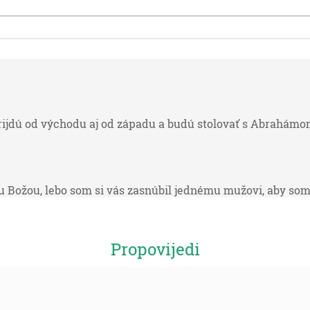
rijdú od východu aj od západu a budú stolovať s Abrahá
u Božou, lebo som si vás zasnúbil jednému mužovi, aby som 
Propovijedi
e ku mne, a toho, kto prijde ku mne, nevyženiem von. … A to
ho z toho, čo mi dal, ale aby som to všetko vzkriesil v ten p