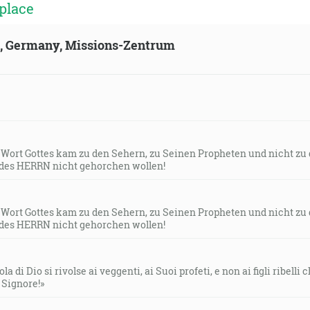
place
a, milovaní, očistime sa od každého poškvrnenia tela i du
ld, Germany, Missions-Zentrum
Hospodinova, a známosť Najsvätejšieho je rozumnosťou. [Pr 
Lebo keď sa vyplní Babylonu sedemdesiat rokov, navštívim v
 toto miesto. [Jr 29:10]
s Wort Gottes kam zu den Sehern, zu Seinen Propheten und nicht zu
des HERRN nicht gehorchen wollen!
žrala kobylka, pažravá chrobač, chrúst a húsenica, moje v
s Wort Gottes kam zu den Sehern, zu Seinen Propheten und nicht zu
des HERRN nicht gehorchen wollen!
sa aby sa vystrely vaše hriechy, aby prišly časy občerstveni
la di Dio si rivolse ai veggenti, ai Suoi profeti, e non ai figli ribelli
ša, ktorého však musí prijať nebo až do časov napravenia 
l Signore!»
 prorokov od veku. [Sk 3:19-21]