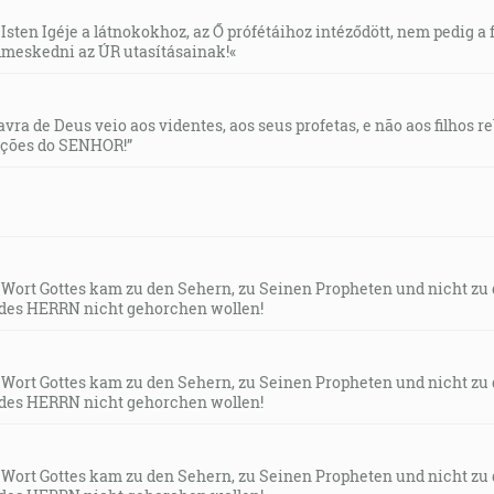
Isten Igéje a látnokokhoz, az Ő prófétáihoz intéződött, nem pedig a f
v láske rástli v neho v každej veci, v neho, ktorý je hlavou,
meskedni az ÚR utasításainak!«
spolu viazané každým pojivom podávania výživy, podľa pôs
svoje budovanie sa v láske. [Ef 4:15-16]
lavra de Deus veio aos videntes, aos seus profetas, e não aos filhos 
uções do SENHOR!”
u cirkev, a nepremôžu jej ani brány ríše smrti; [Mt 16:18]
iona, lebo hľa prijdem a budem bývať v tvojom strede, hov
ňa a budú mi ľudom, a budem bývať v tvojom strede, a zvie
s Wort Gottes kam zu den Sehern, zu Seinen Propheten und nicht zu
des HERRN nicht gehorchen wollen!
 jako svoj podiel na svätej zemi a zase si vyvolí Jeruzalem
z príbytku svojej svätosti. [Za 2:10-13]
s Wort Gottes kam zu den Sehern, zu Seinen Propheten und nicht zu
des HERRN nicht gehorchen wollen!
 budete ostríhať moje prikázania a budete ich činiť, keby bo
hromaždím a dovediem ich na miesto, ktoré som si vyvolil n
s Wort Gottes kam zu den Sehern, zu Seinen Propheten und nicht zu