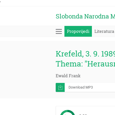
'
Slobonda Narodna M
Propovijedi
Literatura
Krefeld, 3. 9. 198
Thema: "Herausr
Ewald Frank
Download MP3