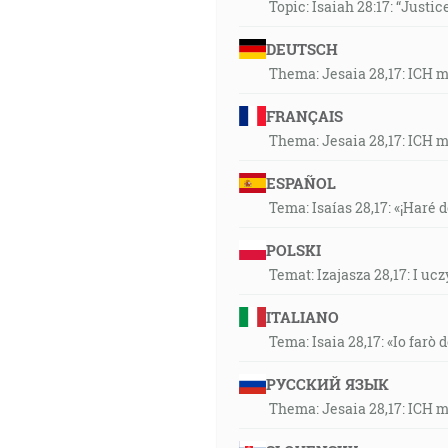
Topic: Isaiah 28:17: “Justic
29:08
A riekol mi: Čo vidíš? A ja som
DEUTSCH
mi: To je kliatba, ktorá vychá
Thema: Jesaia 28,17: ICH 
každý, kto bude prisahať, bude
FRANÇAIS
29:55
Thema: Jesaia 28,17: ICH 
Spravíš aj svietnik z čistého z
jeho kvety budú z neho. … Cel
ESPAÑOL
Tema: Isaías 28,17: «¡Haré d
30:12
Anjelovi efezského sboru napí
POLSKI
prostred tých siedmich zlatých
Temat: Izajasza 28,17: I u
ITALIANO
30:55
Tema: Isaia 28,17: «Io farò d
No, ja vám hovorím pravdu, že
odídem, pošlem ho k vám. [Jn 
РУССКИЙ ЯЗЫК
Thema: Jesaia 28,17: ICH 
31:28
A počul som hlas prostred šty