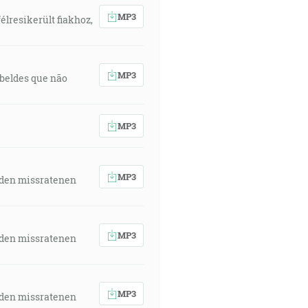
MP3
élresikerült fiakhoz,
 Kristus, z ktorého všetko telo,
obenia v miere jedného každého
MP3
rebeldes que não
MP3
orí Hospodin. A mnohé národy sa
MP3
š, že Hospodin Zástupov ma poslal
 den missratenen
. Umĺkni, každé telo, pred tvárou
MP3
 den missratenen
li niektorí z vás zahnaní až na
a to, aby tam prebývalo moje meno.
MP3
 den missratenen