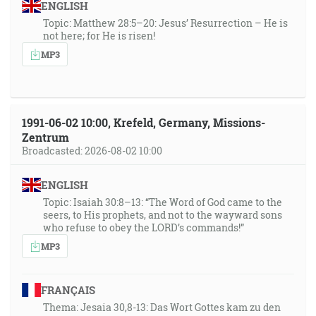
hľa, kameň, ktorý som položil pred Jozuu; na jednom
ENGLISH
kameni sedem očí; hľa, vyrežem na ňom jeho rezbu,
Topic: Matthew 28:5–20: Jesus’ Resurrection – He is
not here; for He is risen!
hovorí Hospodin Zástupov, a odstránim neprávosť tej
zeme jedného dňa. Toho dňa, hovorí Hospodin
MP3
Zástupov, povoláte druh svojho druha pod vinič a pod
fík. [Za 3:8-10]
1991-06-02 10:00, Krefeld, Germany, Missions-
27:56
Zentrum
Hľa, môj služobník, ktorého podopriem, môj vyvolený,
Broadcasted: 2026-08-02 10:00
v ktorom má záľubu moja duša! Dám svojho Ducha na
neho, vynášať bude národom súd. [Iz 42:1]
ENGLISH
***odkaz je neúplný, neviem, či toto...***
Topic: Isaiah 30:8–13: “The Word of God came to the
seers, to His prophets, and not to the wayward sons
28:43
who refuse to obey the LORD’s commands!”
A videl som a hľa, prostred trónu a tých štyroch
MP3
živých bytostí a prostred starcov stál Baránok, ako
zabitý, ktorý mal sedem rohov a sedem očí, ktoré sú
FRANÇAIS
siedmi duchovia Boží, poslaní na celú zem. [Zj 5:6]
Thema: Jesaia 30,8-13: Das Wort Gottes kam zu den