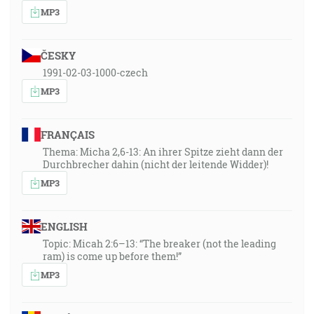
MP3
ČESKY
1991-02-03-1000-czech
MP3
FRANÇAIS
Thema: Micha 2,6-13: An ihrer Spitze zieht dann der
Durchbrecher dahin (nicht der leitende Widder)!
MP3
ENGLISH
Topic: Micah 2:6–13: “The breaker (not the leading
ram) is come up before them!”
MP3