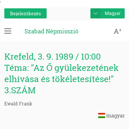
'
Bejelentkezés
Magyar
A
+
Szabad Népmisszió
Krefeld, 3. 9. 1989 / 10:00
Téma: "Az Ő gyülekezetének
elhívása és tökéletesítése!"
3.SZÁM
Ewald Frank
magyar