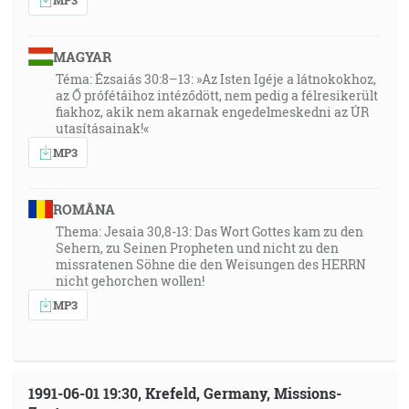
36:58
A jako sme niesli obraz zemského, tak ponesieme aj
MAGYAR
obraz nebeského. [1Kor 15:49]
Téma: Ézsaiás 30:8–13: »Az Isten Igéje a látnokokhoz,
az Ő prófétáihoz intéződött, nem pedig a félresikerült
fiakhoz, akik nem akarnak engedelmeskedni az ÚR
37:17
utasításainak!«
… a povieš mu: Takto hovorí Hospodin Zástupov: Hľa,
MP3
muž, ktorého meno bude Cemach, a ktorý vyrastie zo
svojho miesta, vystaví chrám Hospodinov. On vystaví
chrám Hospodinov a on ponesie veličenstvo a sadne a
ROMÂNA
bude panovať na svojom tróne a bude kňazom na
Thema: Jesaia 30,8-13: Das Wort Gottes kam zu den
Sehern, zu Seinen Propheten und nicht zu den
svojom tróne, a rada pokoja bude medzi nimi
missratenen Söhne die den Weisungen des HERRN
obidvoma. [Za 6:12-13]
nicht gehorchen wollen!
MP3
39:20
Ale keď prijde on, ten Duch pravdy, uvedie vás do
každej pravdy; lebo nebude hovoriť sám od seba, ale
bude hovoriť všetko, čokoľvek počuje, aj budúce veci
1991-06-01 19:30, Krefeld, Germany, Missions-
vám bude zvestovať. [Jn 16:13]