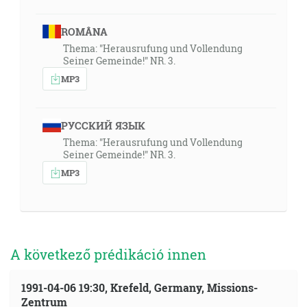
Neťahajte cudzieho jarma s neveriacimi. Lebo čo má
spoločného spravedlivosť s neprávosťou? Alebo jaké
ROMÂNA
je obecenstvo svetla s temnosťou? [2Kor 6:14]
Thema: "Herausrufung und Vollendung
Seiner Gemeinde!" NR. 3.
MP3
12:32
Lebo veď čo ty vieš, ženo, či zachrániš muža? Alebo čo
ty vieš, mužu, či zachrániš ženu? [1Kor 7:16]
РУССКИЙ ЯЗЫК
Thema: "Herausrufung und Vollendung
14:32
Seiner Gemeinde!" NR. 3.
Keď tedy máme tieto zasľúbenia, milovaní, očistime
MP3
sa od každého poškvrnenia tela i ducha dovršujúc tak
svätosť v bázni Božej. [2Kor 7:1]
14:48
Počiatkom múdrosti je bázeň Hospodinova, a známosť
A következő prédikáció innen
Najsvätejšieho je rozumnosťou. [Pr 9:10]
1991-04-06 19:30, Krefeld, Germany, Missions-
17:30
Zentrum