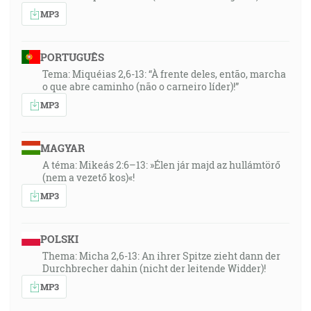
MP3
PORTUGUÊS
Tema: Miquéias 2,6-13: “À frente deles, então, marcha
o que abre caminho (não o carneiro líder)!”
MP3
MAGYAR
A téma: Mikeás 2:6–13: »Élen jár majd az hullámtörő
(nem a vezető kos)«!
MP3
POLSKI
Thema: Micha 2,6-13: An ihrer Spitze zieht dann der
Durchbrecher dahin (nicht der leitende Widder)!
MP3