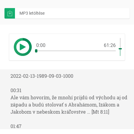
MP3 letöltése
0:00
61:26
2022-02-13-1989-09-03-1000
00:31
Ale vám hovorím, že mnohí prijdú od východu aj od
západu a budú stolovať s Abrahámom, Izákom a
Jakobom v nebeskom kráľovstve … [Mt 8:11]
01:47
Lebo horlím za vás horlivosťou Božou, lebo som si vás