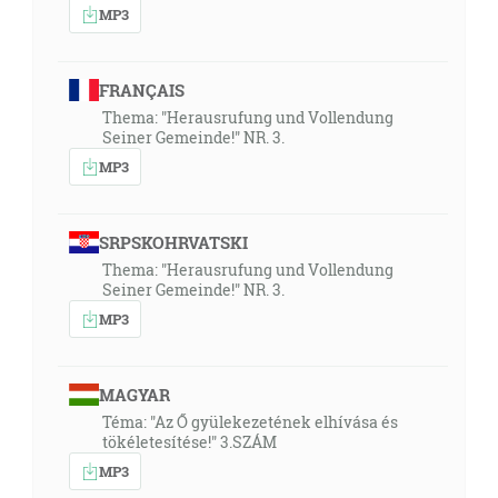
MP3
05:45
Keď to počuli pohania, radovali sa a oslavovali slovo
Pánovo, a uverili všetci, koľko ich bolo odriadených
FRANÇAIS
do večného života. [Sk 13:48]
Thema: "Herausrufung und Vollendung
Seiner Gemeinde!" NR. 3.
05:56
MP3
Vtedy pristúpil Eliáš ku všetkému ľudu a povedal:
Dokedy budete kulhať na obe strany? Ak je Hospodin
SRPSKOHRVATSKI
Bohom, nasledujme ho, a jestli je ním Bál, iďte za ním!
Thema: "Herausrufung und Vollendung
A ľud mu neodpovedal ani slova. [1Kr 18:21]
Seiner Gemeinde!" NR. 3.
MP3
06:27
Duch je, ktorý oživuje; telo nič neosoží. Slová, ktoré
vám ja hovorím, sú duch a sú život. [Jn 6:63]
MAGYAR
Téma: "Az Ő gyülekezetének elhívása és
07:35
tökéletesítése!" 3.SZÁM
Ako mňa poslal ten živý Otec, a jako ja žijem skrze
MP3
Otca, tak i ten, kto mňa jie, bude žiť skrze mňa. [Jn