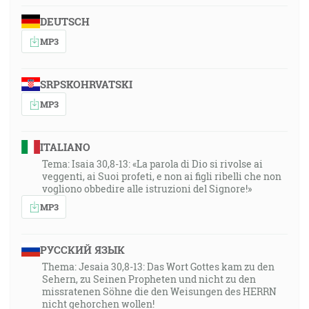
[Zj 2:1]
DEUTSCH
MP3
30:55
No, ja vám hovorím pravdu, že vám je to užitočné, aby
som ja odišiel. Lebo ak neodídem, Tešiteľ neprijde k
SRPSKOHRVATSKI
vám; ale ak odídem, pošlem ho k vám. [Jn 16:7]
MP3
31:28
A počul som hlas prostred štyroch živých bytostí,
ITALIANO
ktorý hovoril: Choinix pšenice za denár a tri choinixy
Tema: Isaia 30,8-13: «La parola di Dio si rivolse ai
veggenti, ai Suoi profeti, e non ai figli ribelli che non
jačmeňa za denár, a oleju a vínu neškoď! [Zj 6:6]
vogliono obbedire alle istruzioni del Signore!»
MP3
32:59
… i sami sa jako živé kamene buduj(e)te, duchovný
dom, sväté kňazstvo, obetovať duchovné obeti,
РУССКИЙ ЯЗЫК
príjemné Bohu skrze Ježiša Krista. [1Pt 2:5]
Thema: Jesaia 30,8-13: Das Wort Gottes kam zu den
Sehern, zu Seinen Propheten und nicht zu den
missratenen Söhne die den Weisungen des HERRN
33:53
nicht gehorchen wollen!