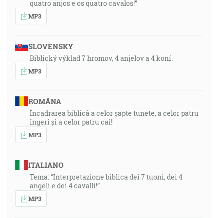
quatro anjos e os quatro cavalos!”
MP3
SLOVENSKY
Biblický výklad 7 hromov, 4 anjelov a 4 koní.
MP3
ROMÂNA
Încadrarea biblică a celor șapte tunete, a celor patru
îngeri și a celor patru cai!
MP3
ITALIANO
Tema: “Interpretazione biblica dei 7 tuoni, dei 4
angeli e dei 4 cavalli!”
MP3