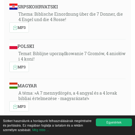
SRPSKOHRVATSKI
Thema: Biblische Einordnung über die 7 Donner, die
4 Engel und die 4 Rosse!
MP3
POLSKI
Temat: Biblijne uporządkowanie 7 Gromów, 4 aniołów
i 4 koni!
MP3
MAGYAR
A téma: »A 7 mennydörgés, a 4 angyal és a 4 lovak
bibliai értelmezése - magyarázata!«
MP3
Sütiket használunk a honlapunk felhasználásának megértésére
Egyetértek
ENGLISH
és javítására. Ez magában foglalja a tartalom és a reklám
személyre szabását.
Még több ...
Topic: A biblical placing of the seven thunders, the