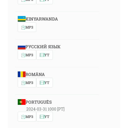
KINYARWANDA
MP3
РУССКИЙ ЯЗЫК
MP3
YT
ROMÂNA
MP3
YT
PORTUGUÊS
2024-03-31 1000 [PT]
MP3
YT