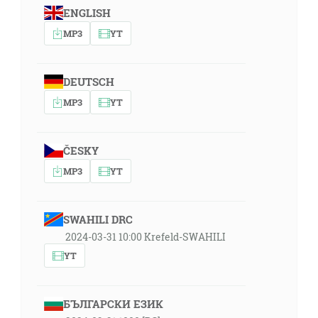
ENGLISH
MP3
YT
DEUTSCH
MP3
YT
ČESKY
MP3
YT
SWAHILI DRC
2024-03-31 10:00 Krefeld-SWAHILI
YT
БЪЛГАРСКИ ЕЗИК