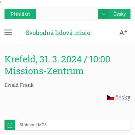
'
Přihlásit
Česky
A
+
Svobodná lidová misie
Krefeld, 31. 3. 2024 / 10:00
Missions-Zentrum
Ewald Frank
česky
Stáhnout MP3