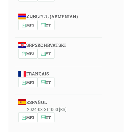
ՀԱՅԵՐԵՆ (ARMENIAN)
MP3
YT
SRPSKOHRVATSKI
MP3
YT
FRANÇAIS
MP3
YT
ESPAÑOL
2024-03-31 1000 [ES]
MP3
YT