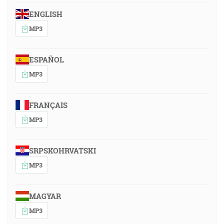
ENGLISH
MP3
ESPAÑOL
MP3
FRANÇAIS
MP3
SRPSKOHRVATSKI
MP3
MAGYAR
MP3