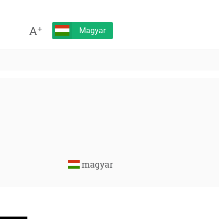
A
+
Magyar
magyar