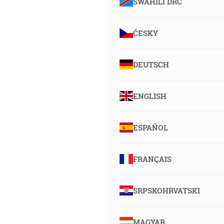
SWAHILI DRC
ČESKY
DEUTSCH
ENGLISH
ESPAÑOL
FRANÇAIS
SRPSKOHRVATSKI
MAGYAR