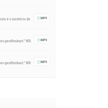
MP3
sto é o mistério de
MP3
s geoffenbart." NR.
MP3
s geoffenbart." NR.