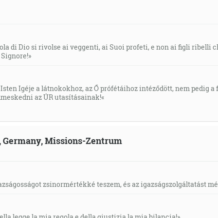
la di Dio si rivolse ai veggenti, ai Suoi profeti, e non ai figli ribelli
l Signore!»
Isten Igéje a látnokokhoz, az Ő prófétáihoz intéződött, nem pedig a f
meskedni az ÚR utasításainak!«
ld, Germany, Missions-Zentrum
gazságosságot zsinormértékké teszem, és az igazságszolgáltatást mérl
ella legge la mia regola e della giustizia la mia bilancia!»