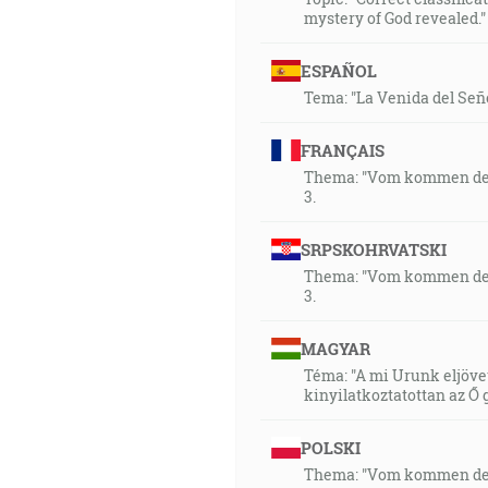
mystery of God revealed." 
ESPAÑOL
Tema: "La Venida del Señor
FRANÇAIS
Thema: "Vom kommen des H
3.
SRPSKOHRVATSKI
Thema: "Vom kommen des H
3.
MAGYAR
Téma: "A mi Urunk eljövet
kinyilatkoztatottan az Ő
POLSKI
Thema: "Vom kommen des H