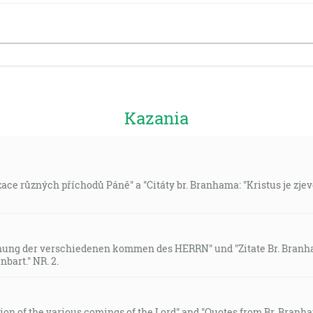
Kazania
ce různých příchodů Páně" a "Citáty br. Branhama: "Kristus je zjev
nung der verschiedenen kommen des HERRN" und "Zitate Br. Branham
bart." NR. 2.
tion of the various comings of the Lord" and "Quotes from Br. Branha