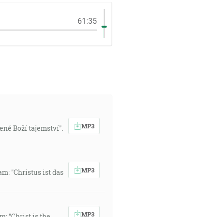
61:35
MP3
ené Boží tajemství".
MP3
: "Christus ist das
MP3
m: "Christ is the