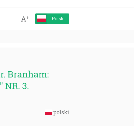
A
+
Polski
r. Branham:
 NR. 3.
polski