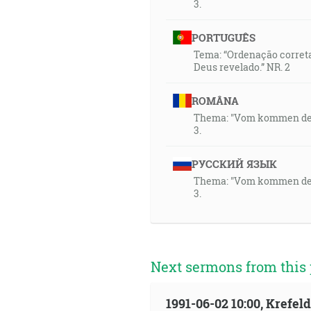
3.
PORTUGUÊS
Tema: “Ordenação correta
Deus revelado.” NR. 2
ROMÂNA
Thema: "Vom kommen des H
3.
РУССКИЙ ЯЗЫК
Thema: "Vom kommen des H
3.
Next sermons from this 
1991-06-02 10:00, Krefe