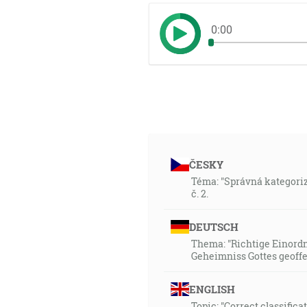
0:00
ČESKY
Téma: "Správná kategoriza
č. 2.
DEUTSCH
Thema: "Richtige Einord
Geheimniss Gottes geoffen
ENGLISH
Topic: "Correct classifica