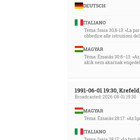
DEUTSCH
ITALIANO
Tema: Isaia 30,8-13: «La paro
obbedire alle istruzioni de
MAGYAR
Téma: Ézsaiás 30:8–13: »Az 
akik nem akarnak engedel
1991-06-01 19:30, Krefe
Broadcasted: 2026-08-01 19:30
MAGYAR
Téma: Ézsaiás 28:17: »Az I
ITALIANO
Tema: Isaia 28,17: «Io farò d