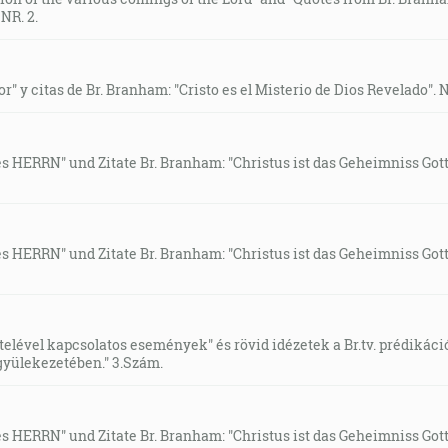
NR. 2.
" y citas de Br. Branham: "Cristo es el Misterio de Dios Revelado". N
ERRN" und Zitate Br. Branham: "Christus ist das Geheimniss Gotte
ERRN" und Zitate Br. Branham: "Christus ist das Geheimniss Gotte
elével kapcsolatos események" és rövid idézetek a Br.tv. prédikáció
 gyülekezetében." 3.Szám.
ERRN" und Zitate Br. Branham: "Christus ist das Geheimniss Gotte