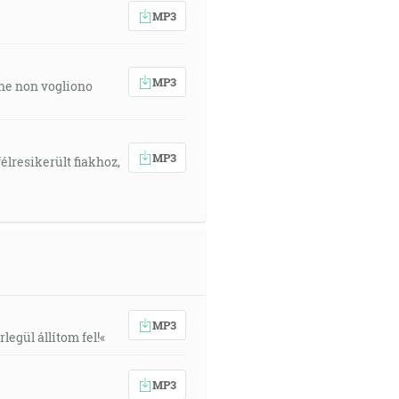
MP3
MP3
 che non vogliono
MP3
élresikerült fiakhoz,
MP3
egül állítom fel!«
MP3