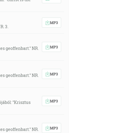
MP3
R. 3.
MP3
s geoffenbart." NR.
MP3
s geoffenbart." NR.
MP3
jából: "Krisztus
MP3
s geoffenbart." NR.