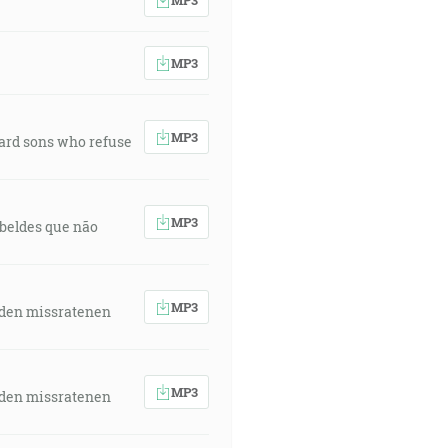
MP3
MP3
ward sons who refuse
MP3
rebeldes que não
MP3
 den missratenen
MP3
 den missratenen