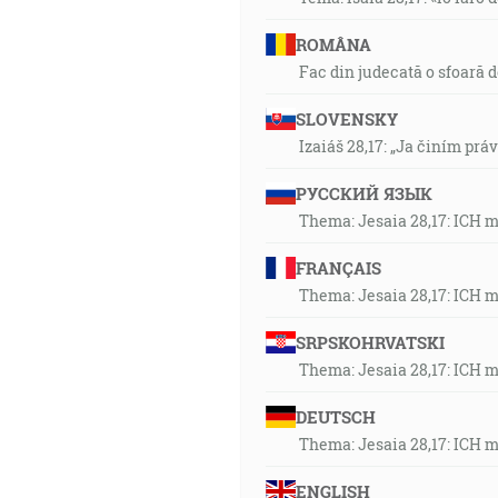
ROMÂNA
Fac din judecată o sfoară 
SLOVENSKY
Izaiáš 28,17: „Ja činím prá
РУССКИЙ ЯЗЫК
Thema: Jesaia 28,17: ICH 
FRANÇAIS
Thema: Jesaia 28,17: ICH 
SRPSKOHRVATSKI
Thema: Jesaia 28,17: ICH 
DEUTSCH
Thema: Jesaia 28,17: ICH 
ENGLISH