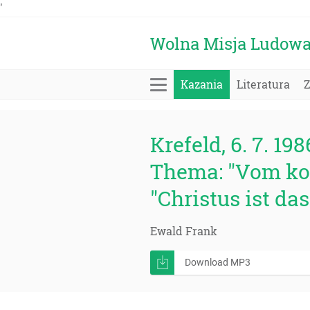
'
Wolna Misja Ludow
Kazania
Literatura
Krefeld, 6. 7. 198
Thema: "Vom ko
"Christus ist da
Ewald Frank
Download MP3