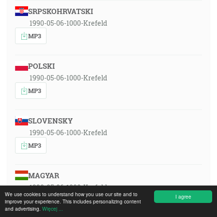
SRPSKOHRVATSKI
1990-05-06-1000-Krefeld
MP3
POLSKI
1990-05-06-1000-Krefeld
MP3
SLOVENSKY
1990-05-06-1000-Krefeld
MP3
MAGYAR
1990-05-06-1000-Krefeld
We use cookies to understand how you use our site and to
I agree
MP3
improve your experience. This includes personalizing content
and advertising.
Więcej ...