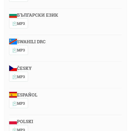
БЪЛГАРСКИ ЕЗИК
MP3
SWAHILI DRC
MP3
ČESKY
MP3
ESPAÑOL
MP3
POLSKI
MP3