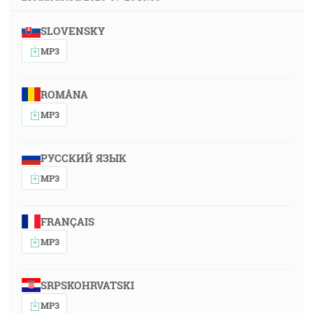
SLOVENSKY
MP3
ROMÂNA
MP3
РУССКИЙ ЯЗЫК
MP3
FRANÇAIS
MP3
SRPSKOHRVATSKI
MP3