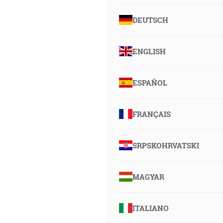
DEUTSCH
ENGLISH
ESPAÑOL
FRANÇAIS
SRPSKOHRVATSKI
MAGYAR
ITALIANO