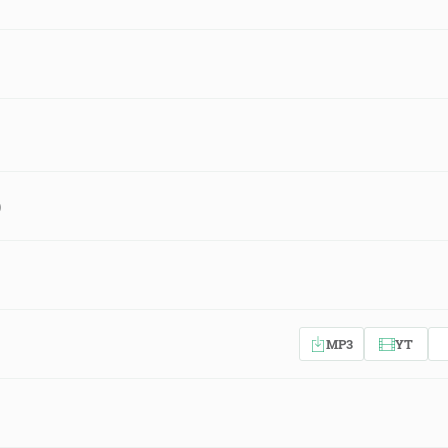
)
MP3
YT