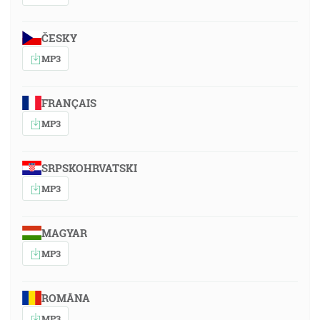
ČESKY
MP3
FRANÇAIS
MP3
SRPSKOHRVATSKI
MP3
MAGYAR
MP3
ROMÂNA
MP3