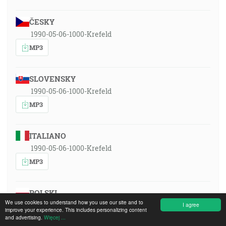
ČESKY
1990-05-06-1000-Krefeld
MP3
SLOVENSKY
1990-05-06-1000-Krefeld
MP3
ITALIANO
1990-05-06-1000-Krefeld
MP3
POLSKI
We use cookies to understand how you use our site and to
1990-05-06-1000-Krefeld
I agree
improve your experience. This includes personalizing content
and advertising.
Więcej ...
MP3