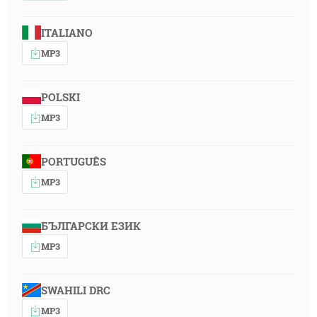
ITALIANO
MP3
POLSKI
MP3
PORTUGUÊS
MP3
БЪЛГАРСКИ ЕЗИК
MP3
SWAHILI DRC
MP3