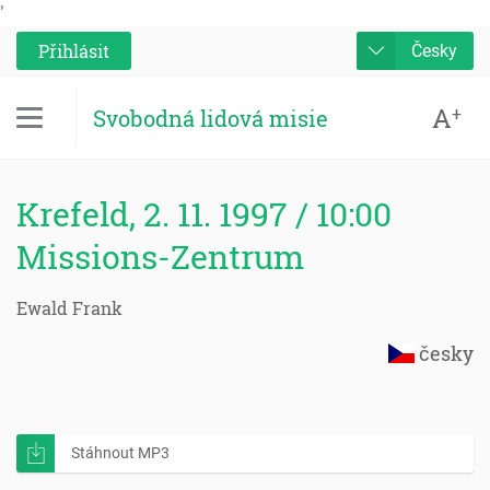
'
Přihlásit
Česky
A
+
Svobodná lidová misie
Krefeld, 2. 11. 1997 / 10:00
Missions-Zentrum
Ewald Frank
česky
Stáhnout MP3