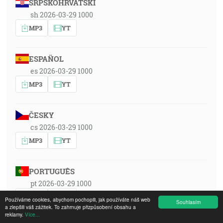
SRPSKOHRVATSKI
sh 2026-03-29 1000
MP3
YT
ESPAÑOL
es 2026-03-29 1000
MP3
YT
ČESKY
cs 2026-03-29 1000
MP3
YT
PORTUGUÊS
pt 2026-03-29 1000
MP3
YT
Používáme cookies, abychom pochopili, jak používáte náš web
Souhlasím
a zlepšili váš zážitek. To zahrnuje přizpůsobení obsahu a
reklamy.
Více...