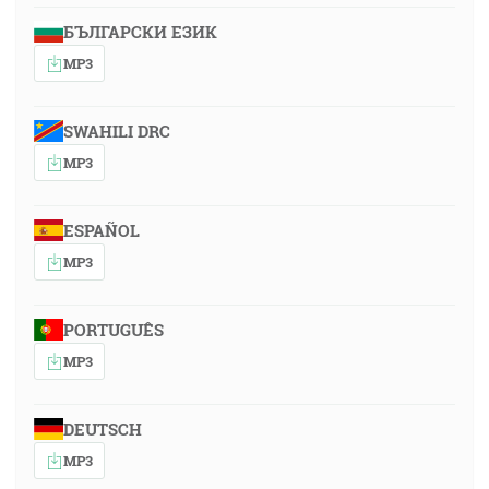
БЪЛГАРСКИ ЕЗИК
MP3
SWAHILI DRC
MP3
ESPAÑOL
MP3
PORTUGUÊS
MP3
DEUTSCH
MP3