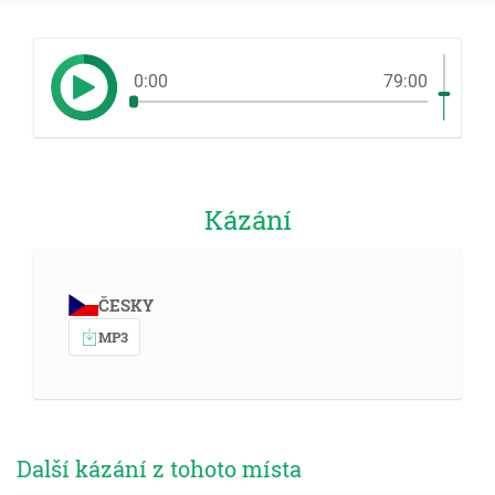
0:00
79:00
Kázání
ČESKY
MP3
Další kázání z tohoto místa