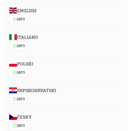
ENGLISH
MP3
ITALIANO
MP3
POLSKI
MP3
SRPSKOHRVATSKI
MP3
ČESKY
MP3