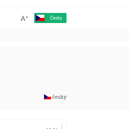
A
+
Česky
česky