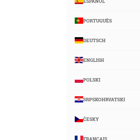
ESPAÑOL
PORTUGUÊS
DEUTSCH
ENGLISH
POLSKI
SRPSKOHRVATSKI
ČESKY
FRANÇAIS