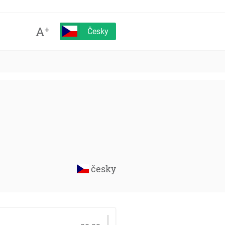
A
+
Česky
česky