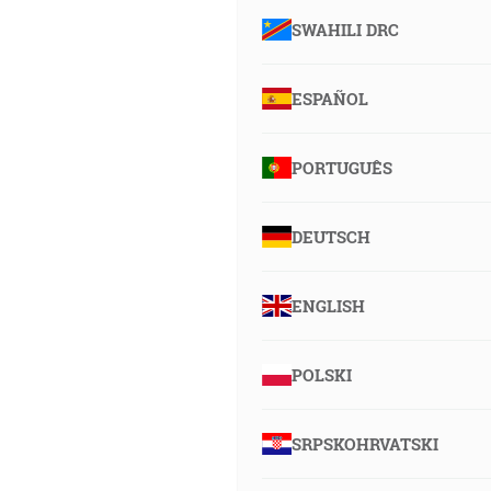
SWAHILI DRC
ESPAÑOL
PORTUGUÊS
DEUTSCH
ENGLISH
POLSKI
SRPSKOHRVATSKI