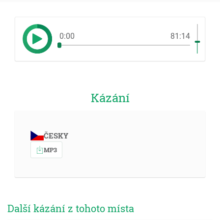
0:00
81:14
Kázání
ČESKY
MP3
Další kázání z tohoto místa