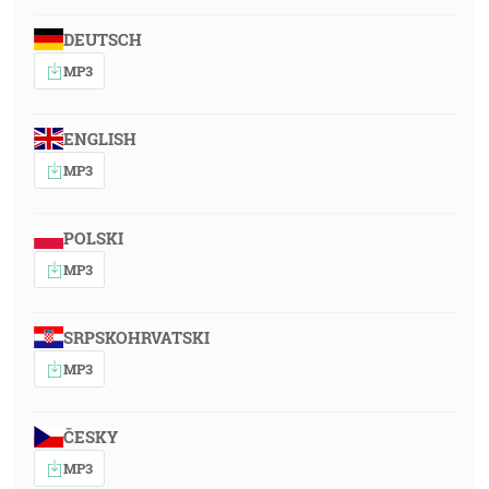
DEUTSCH
MP3
ENGLISH
MP3
POLSKI
MP3
SRPSKOHRVATSKI
MP3
ČESKY
MP3