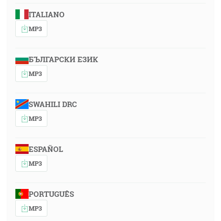
ITALIANO
MP3
БЪЛГАРСКИ ЕЗИК
MP3
SWAHILI DRC
MP3
ESPAÑOL
MP3
PORTUGUÊS
MP3