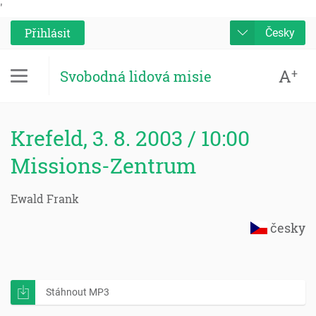
'
Přihlásit
Česky
A
+
Svobodná lidová misie
Krefeld, 3. 8. 2003 / 10:00
Missions-Zentrum
Ewald Frank
česky
Stáhnout MP3