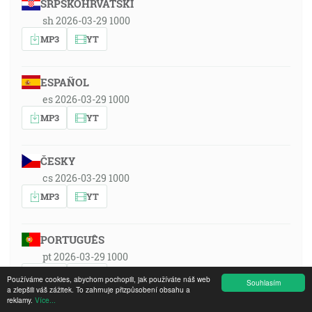
SRPSKOHRVATSKI
sh 2026-03-29 1000
MP3
YT
ESPAÑOL
es 2026-03-29 1000
MP3
YT
ČESKY
cs 2026-03-29 1000
MP3
YT
PORTUGUÊS
pt 2026-03-29 1000
MP3
YT
Používáme cookies, abychom pochopili, jak používáte náš web
Souhlasím
a zlepšili váš zážitek. To zahrnuje přizpůsobení obsahu a
reklamy.
Více...