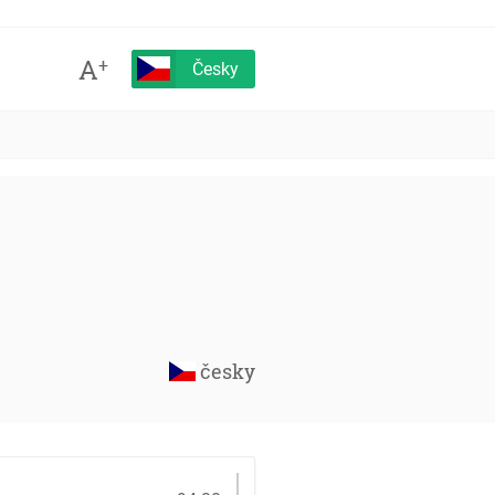
A
+
Česky
česky