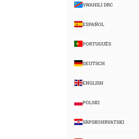
SWAHILI DRC
ESPAÑOL
PORTUGUÊS
DEUTSCH
ENGLISH
POLSKI
SRPSKOHRVATSKI