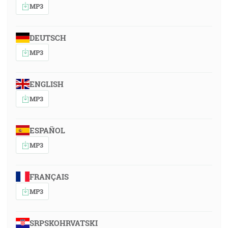
MP3
DEUTSCH
MP3
ENGLISH
MP3
ESPAÑOL
MP3
FRANÇAIS
MP3
SRPSKOHRVATSKI