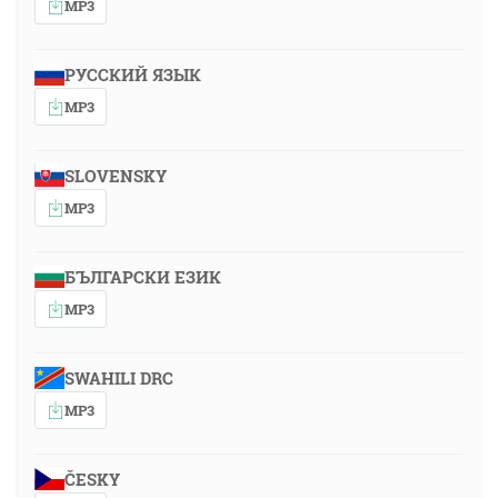
MP3
РУССКИЙ ЯЗЫК
MP3
SLOVENSKY
MP3
БЪЛГАРСКИ ЕЗИК
MP3
SWAHILI DRC
MP3
ČESKY