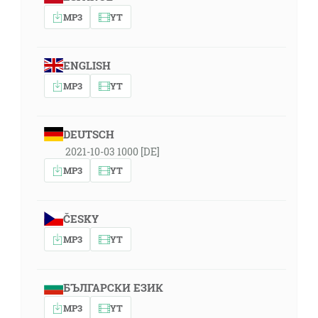
MP3
YT
ENGLISH
MP3
YT
DEUTSCH
2021-10-03 1000 [DE]
MP3
YT
ČESKY
MP3
YT
БЪЛГАРСКИ ЕЗИК
MP3
YT