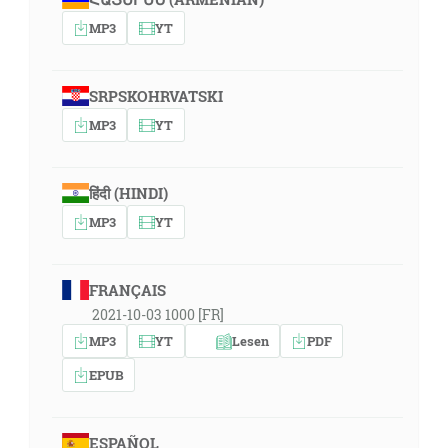
MP3
YT
SRPSKOHRVATSKI
MP3
YT
हिंदी (HINDI)
MP3
YT
FRANÇAIS
2021-10-03 1000 [FR]
MP3
YT
Lesen
PDF
EPUB
ESPAÑOL