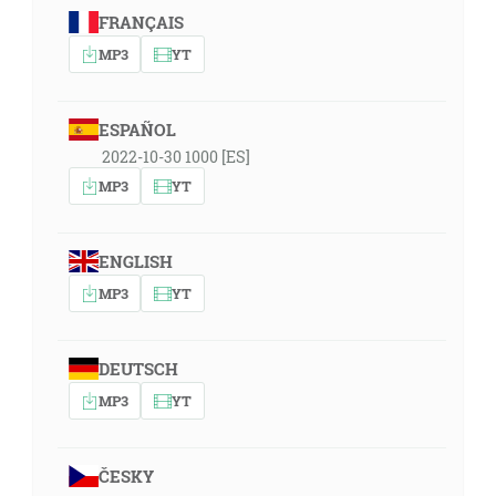
FRANÇAIS
MP3
YT
ESPAÑOL
2022-10-30 1000 [ES]
MP3
YT
ENGLISH
MP3
YT
DEUTSCH
MP3
YT
ČESKY