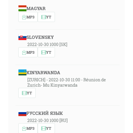
MAGYAR
MP3
YT
SLOVENSKY
2022-10-30 1000 [SK]
MP3
YT
KINYARWANDA
[ZURICH] - 2022-10-30 11:00 - Réunion de
Zurich- Mu Kinyarwanda
YT
РУССКИЙ ЯЗЫК
2022-10-30 1000 [RU]
MP3
YT