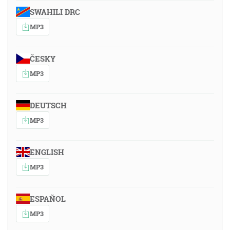
SWAHILI DRC
MP3
ČESKY
MP3
DEUTSCH
MP3
ENGLISH
MP3
ESPAÑOL
MP3