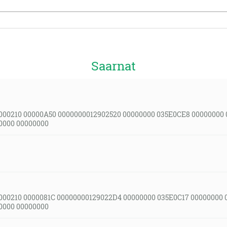
Saarnat
000210 00000A50 0000000012902520 00000000 035E0CE8 00000000
0000 00000000
000210 0000081C 00000000129022D4 00000000 035E0C17 00000000 
0000 00000000