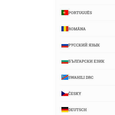
PORTUGUÊS
ROMÂNA
РУССКИЙ ЯЗЫК
БЪЛГАРСКИ ЕЗИК
SWAHILI DRC
ČESKY
DEUTSCH