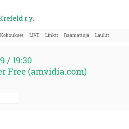
refeld r.y.
Kokoukset
LIVE
Linkit
Raamattuja
Laulut
19 / 19:30
r Free (amvidia.com)