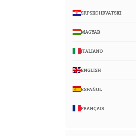
SRPSKOHRVATSKI
MAGYAR
ITALIANO
ENGLISH
ESPAÑOL
FRANÇAIS