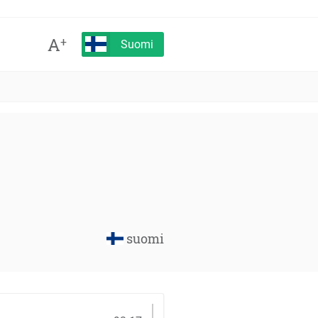
A
+
Suomi
suomi